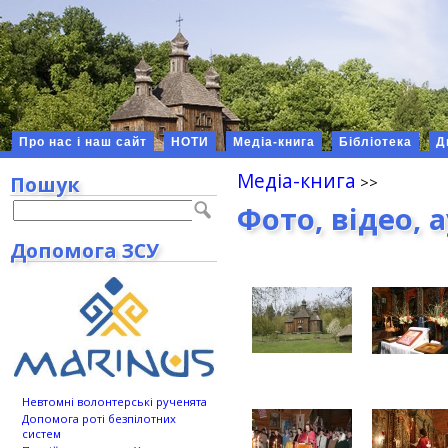
Про нас і наш сайт
НОТИ
Медіа-книга
Бібліотека
Д
Медіа-книга
Пошук
Фото, відео, 
Допомога ЗСУ
Невтомні волонтерські рученята
Допомога роті безпілотних
систем