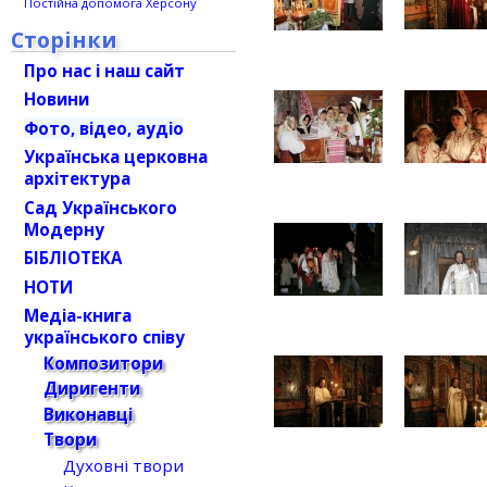
Постійна допомога Херсону
Сторінки
Про нас і наш сайт
Новини
Фото, відео, аудіо
Українська церковна
архітектура
Сад Українського
Модерну
БІБЛІОТЕКА
НОТИ
Медіа-книга
українського співу
Композитори
Диригенти
Виконавці
Твори
Духовні твори