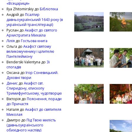
«Всецариця»
Ilya Zhitomirskiy
до
Бібліотека
Андрій
до
Псалтир
давньоукраїнський 1643 року (в
українській транслітерації)
Руслан
до
Акафіст до святого
Архистратига Михаїла
Лілія
до
Гостьова книга
Ольга
до
Акафіст святому
великомученику і цілителю
Пантелеймону
Benderski Valentyna
до
Зі
спогадів
Оксана
до
Ігор Соневицький.
Духовні твори
Денис
до
Акафіст свт.
Спиридону, єпископу
Тримифунтському, чудотворцю
Вікторія
до
Пояснення, поради
до Причастя
Наталя
до
Акафіст до святителя
Миколая
Дмитро
до
Під Твою милість
(давньоукраїнського
обихідного наспіву)