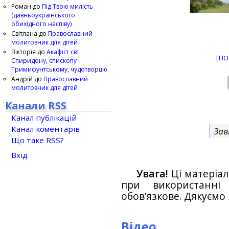
Роман
до
Під Твою милість
(давньоукраїнського
обихідного наспіву)
Світлана
до
Православний
молитовник для дітей
Вікторія
до
Акафіст свт.
[ПО
Спиридону, єпископу
Тримифунтському, чудотворцю
Андрій
до
Православний
молитовник для дітей
Канали RSS
Канал публікацій
Канал коментарів
Зав
Що таке RSS?
Вхід
Увага!
Ці матеріал
при використанн
обов’язкове. Дякуємо 
Відео