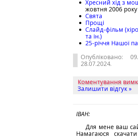
Хресний хід з мо
жовтня 2006 року
Свята
Прощі
Слайд-фільм (хіро
та ін.)
25-рiччя Нашої па
Опубліковано: 09
28.07.2024.
Коментування вим
Залишити відгук »
ІВАН
Для мене ваш са
Намагаюся скачат