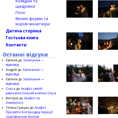
Колядки та
щедрівки
Пісні
Великі форми та
хорові мініатюри
Дитяча сторінка
Гостьова книга
Контакти
Останні відгуки
Євгенія
до
Запитання —
відповіді
Андрій
до
Запитання —
відповіді
Євгенія
до
Запитання —
відповіді
Ольга
до
Акафіст святій
рівноапостольній княгині Ользі
Вікторія
до
Акафіст за
померлого
Тетяна Грицан
до
Акафіст
Пресвятої Богородиці перед Її
чудотворною іконою