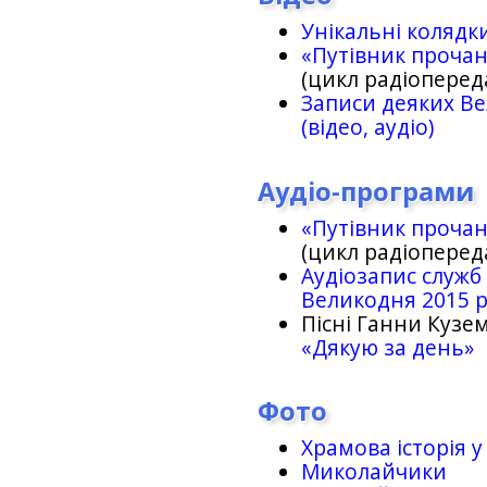
Унікальні колядк
«Путівник проча
(цикл радіоперед
Записи деяких Ве
(відео, аудіо)
Аудіо-програми
«Путівник проча
(цикл радіоперед
Аудіозапис служб
Великодня 2015 
Пісні Ганни Кузем
«Дякую за день»
Фото
Храмова історія у
Миколайчики