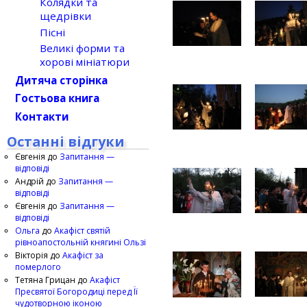
Колядки та
щедрівки
Пісні
Великі форми та
хорові мініатюри
Дитяча сторінка
Гостьова книга
Контакти
Останні відгуки
Євгенія
до
Запитання —
відповіді
Андрій
до
Запитання —
відповіді
Євгенія
до
Запитання —
відповіді
Ольга
до
Акафіст святій
рівноапостольній княгині Ользі
Вікторія
до
Акафіст за
померлого
Тетяна Грицан
до
Акафіст
Пресвятої Богородиці перед Її
чудотворною іконою