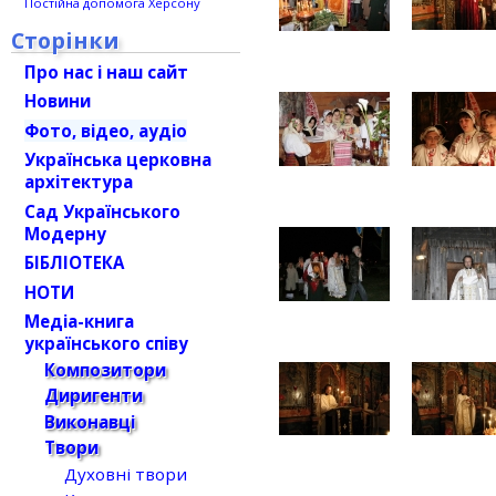
Постійна допомога Херсону
Сторінки
Про нас і наш сайт
Новини
Фото, відео, аудіо
Українська церковна
архітектура
Сад Українського
Модерну
БІБЛІОТЕКА
НОТИ
Медіа-книга
українського співу
Композитори
Диригенти
Виконавці
Твори
Духовні твори