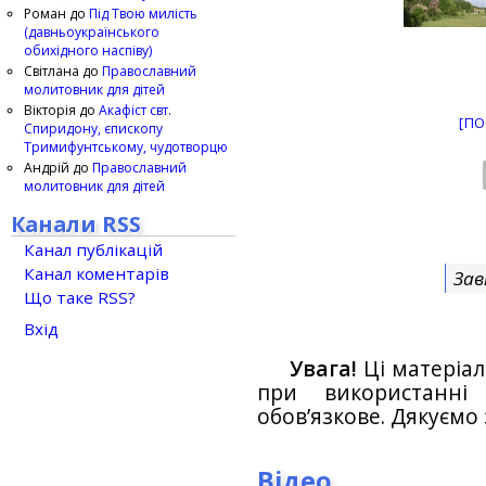
Роман
до
Під Твою милість
(давньоукраїнського
обихідного наспіву)
Світлана
до
Православний
молитовник для дітей
Вікторія
до
Акафіст свт.
[ПО
Спиридону, єпископу
Тримифунтському, чудотворцю
Андрій
до
Православний
молитовник для дітей
Канали RSS
Канал публікацій
Канал коментарів
Зав
Що таке RSS?
Вхід
Увага!
Ці матеріал
при використанн
обов’язкове. Дякуємо 
Відео