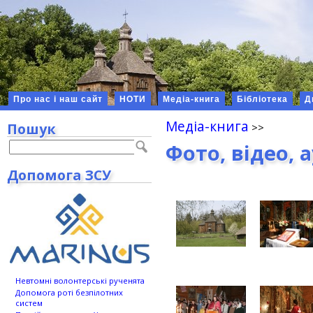
Про нас і наш сайт
НОТИ
Медіа-книга
Бібліотека
Д
Медіа-книга
Пошук
Фото, відео, 
Допомога ЗСУ
Невтомні волонтерські рученята
Допомога роті безпілотних
систем