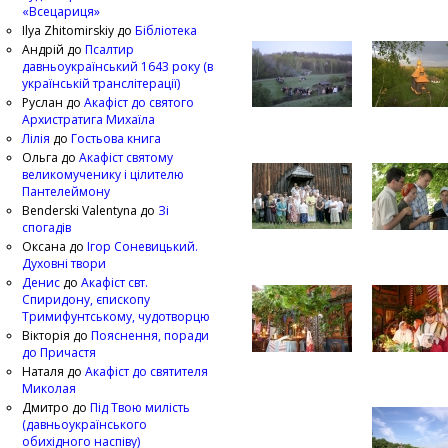
«Всецариця»
Ilya Zhitomirskiy
до
Бібліотека
Андрій
до
Псалтир
давньоукраїнський 1643 року (в
українській транслітерації)
Руслан
до
Акафіст до святого
Архистратига Михаїла
Лілія
до
Гостьова книга
Ольга
до
Акафіст святому
великомученику і цілителю
Пантелеймону
Benderski Valentyna
до
Зі
спогадів
Оксана
до
Ігор Соневицький.
Духовні твори
Денис
до
Акафіст свт.
Спиридону, єпископу
Тримифунтському, чудотворцю
Вікторія
до
Пояснення, поради
до Причастя
Наталя
до
Акафіст до святителя
Миколая
Дмитро
до
Під Твою милість
(давньоукраїнського
обихідного наспіву)