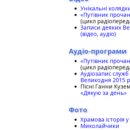
Унікальні колядк
«Путівник проча
(цикл радіоперед
Записи деяких Ве
(відео, аудіо)
Аудіо-програми
«Путівник проча
(цикл радіоперед
Аудіозапис служб
Великодня 2015 
Пісні Ганни Кузем
«Дякую за день»
Фото
Храмова історія у
Миколайчики