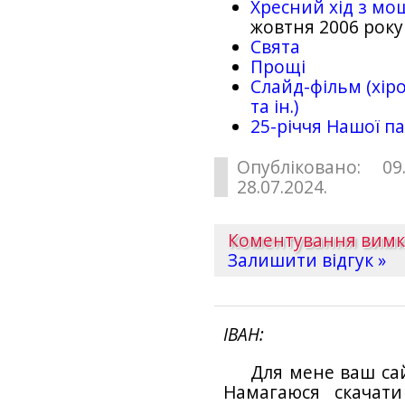
Хресний хід з мо
жовтня 2006 року
Свята
Прощі
Слайд-фільм (хіро
та ін.)
25-рiччя Нашої па
Опубліковано: 09
28.07.2024.
Коментування вим
Залишити відгук »
ІВАН
Для мене ваш са
Намагаюся скачат