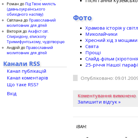
Пісні Ганни Куземсько
Роман
до
Під Твою милість
(давньоукраїнського
обихідного наспіву)
Фото
Світлана
до
Православний
молитовник для дітей
Храмова історія у світ
Вікторія
до
Акафіст свт.
Миколайчики
Спиридону, єпископу
Хресний хід з мощами 
Тримифунтському, чудотворцю
Свята
Андрій
до
Православний
Прощі
молитовник для дітей
Слайд-фільм (хіротонія 
Канали RSS
25-рiччя Нашої парафi
Канал публікацій
Канал коментарів
Опубліковано: 09.01.2009
Що таке RSS?
Вхід
Коментування вимкнено
Залишити відгук »
ІВАН