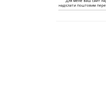
Для мене ваш сайт на
надіслати поштовим перек