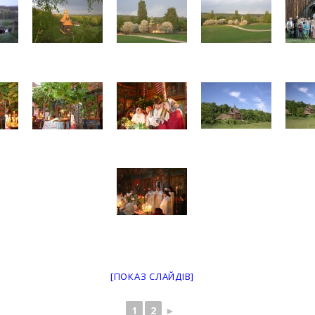
[ПОКАЗ СЛАЙДІВ]
1
2
►