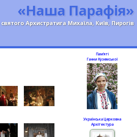
«Наша Парафія»
 святого Архистратига Михаїла, Київ, Пирогів
Памʼяті
Ганни Куземської
Українська Церковна
Архітектура