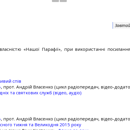
Завітай
власністю «Нашої Парафії», при використанні посилання
ивий спів
»
, прот. Андрій Власенко (цикл радіопередач, відео-додато
ніх та святкових служб (відео, аудіо)
»
, прот. Андрій Власенко (цикл радіопередач, відео-додато
асного тижня та Великодня 2015 року