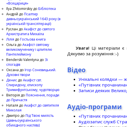
«Всецариця»
Ilya Zhitomirskiy
до
Бібліотека
Андрій
до
Псалтир
давньоукраїнський 1643 року (в
українській транслітерації)
Руслан
до
Акафіст до святого
Архистратига Михаїла
Лілія
до
Гостьова книга
Ольга
до
Акафіст святому
Увага!
Ці матеріали є 
великомученику і цілителю
Дякуємо за розуміння :-)
Пантелеймону
Benderski Valentyna
до
Зі
спогадів
Відео
Оксана
до
Ігор Соневицький.
Духовні твори
Унікальні колядки — ж
Денис
до
Акафіст свт.
«Путівник прочанина
Спиридону, єпископу
Тримифунтському, чудотворцю
Записи деяких Великод
Вікторія
до
Пояснення, поради
до Причастя
Аудіо-програми
Наталя
до
Акафіст до святителя
Миколая
«Путівник прочанина
Дмитро
до
Під Твою милість
(давньоукраїнського
Аудіозапис служб Стр
обихідного наспіву)