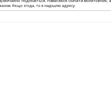
дзвичайно подобається. Намагаюся скачати молитовник, 
азом. Якщо згода, то я надішлю адресу.