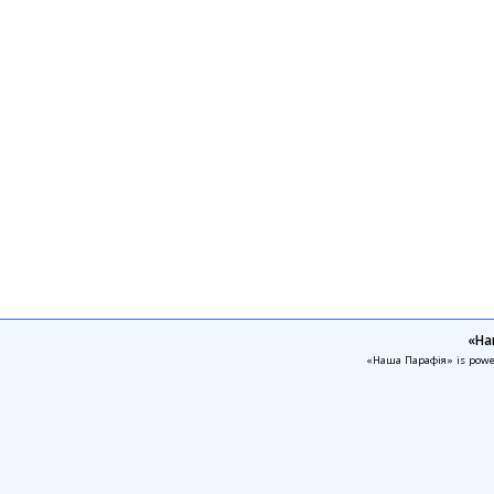
«На
«Наша Парафія» is pow