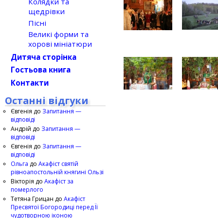
Колядки та
щедрівки
Пісні
Великі форми та
хорові мініатюри
Дитяча сторінка
Гостьова книга
Контакти
Останні відгуки
Євгенія
до
Запитання —
відповіді
Андрій
до
Запитання —
відповіді
Євгенія
до
Запитання —
відповіді
Ольга
до
Акафіст святій
рівноапостольній княгині Ользі
Вікторія
до
Акафіст за
померлого
Тетяна Грицан
до
Акафіст
Пресвятої Богородиці перед Її
чудотворною іконою