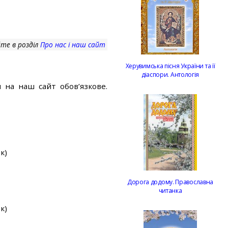
те в розділ
Про нас і наш сайт
Херувимська пісня України та її
діаспори. Антологія
 на наш сайт обов’язкове.
к)
Дорога додому. Православна
читанка
к)