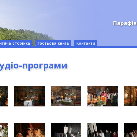
Парафія
итяча сторінка
Гостьова книга
Контакти
аудіо-програми