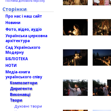
Постійна допомога Херсону
Сторінки
Про нас і наш сайт
Новини
Фото, відео, аудіо
Українська церковна
архітектура
Сад Українського
Модерну
БІБЛІОТЕКА
НОТИ
Медіа-книга
українського співу
Композитори
Диригенти
Виконавці
Твори
Духовні твори