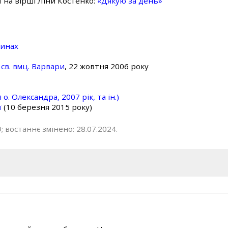
ї на вірші Ліни Костенко:
«Дякую за день»
линах
св. вмц. Варвари
, 22 жовтня 2006 року
о. Олександра, 2007 рік, та ін.)
ї
(10 березня 2015 року)
; востаннє змінено: 28.07.2024.