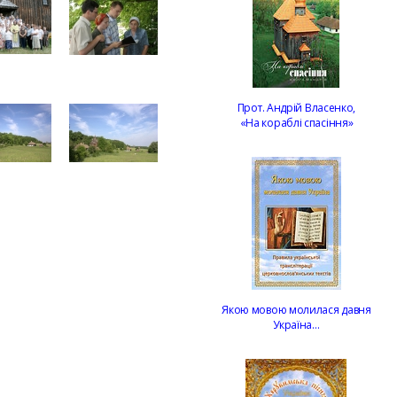
Прот. Андрій Власенко,
«На кораблі спасіння»
Якою мовою молилася давня
Україна…