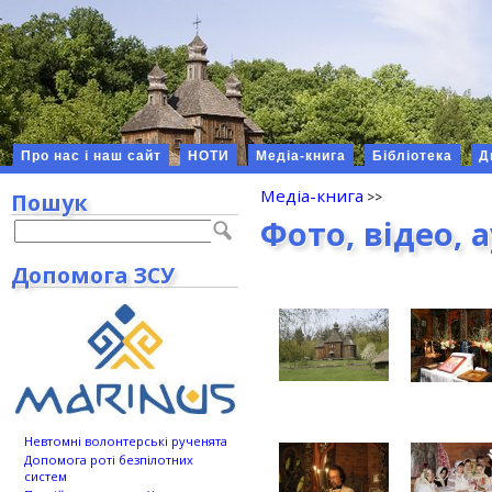
Про нас і наш сайт
НОТИ
Медіа-книга
Бібліотека
Д
Медіа-книга
Пошук
Фото, відео, 
Допомога ЗСУ
Невтомні волонтерські рученята
Допомога роті безпілотних
систем