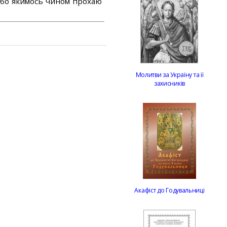
або якимось чином прохаю
Молитви за Україну та її
захисників
Акафіст до Годувальниці