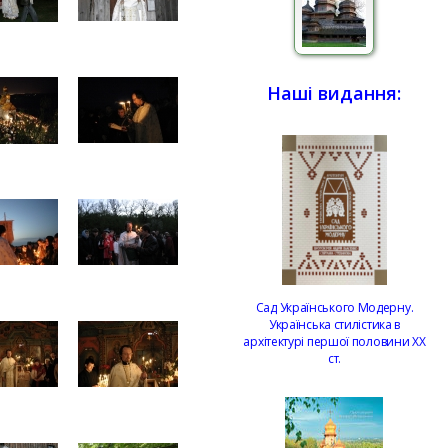
Наші видання:
Сад Українського Модерну.
Українська стилістика в
архітектурі першої половини ХХ
ст.