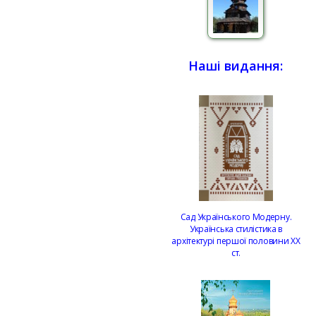
Наші видання:
Сад Українського Модерну.
Українська стилістика в
архітектурі першої половини ХХ
ст.