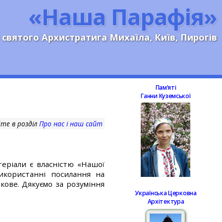
«Наша Парафія»
 святого Архистратига Михаїла, Київ, Пирогів
Памʼяті
Ганни Куземської
те в розділ
Про нас і наш сайт
еріали є власністю «Нашої
використанні посилання на
кове. Дякуємо за розуміння
Українська Церковна
Архітектура