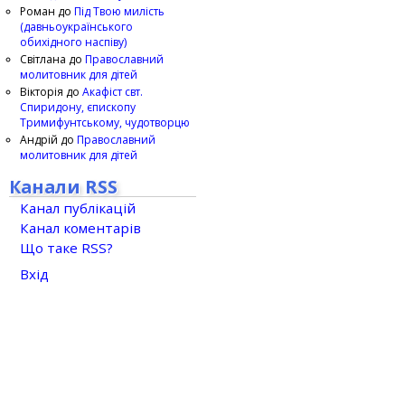
Роман
до
Під Твою милість
(давньоукраїнського
обихідного наспіву)
Світлана
до
Православний
молитовник для дітей
Вікторія
до
Акафіст свт.
Спиридону, єпископу
Тримифунтському, чудотворцю
Андрій
до
Православний
молитовник для дітей
Канали RSS
Канал публікацій
Канал коментарів
Що таке RSS?
Вхід