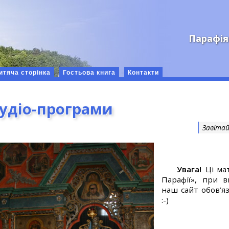
Парафія
итяча сторінка
Гостьова книга
Контакти
аудіо-програми
Завітай
Увага!
Ці мат
Парафії», при 
наш сайт обов’яз
:-)