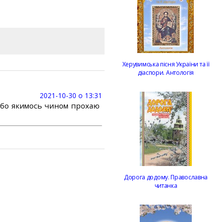
Херувимська пісня України та її
діаспори. Антологія
2021-10-30 о 13:31
або якимось чином прохаю
Дорога додому. Православна
читанка