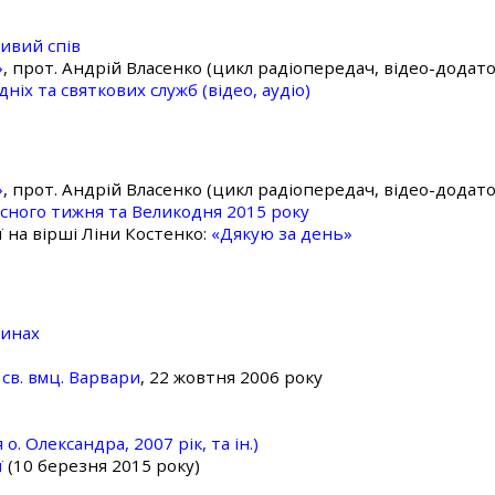
ивий спів
»
, прот. Андрій Власенко (цикл радіопередач, відео-додато
ніх та святкових служб (відео, аудіо)
»
, прот. Андрій Власенко (цикл радіопередач, відео-додато
асного тижня та Великодня 2015 року
ї на вірші Ліни Костенко:
«Дякую за день»
линах
св. вмц. Варвари
, 22 жовтня 2006 року
о. Олександра, 2007 рік, та ін.)
ї
(10 березня 2015 року)