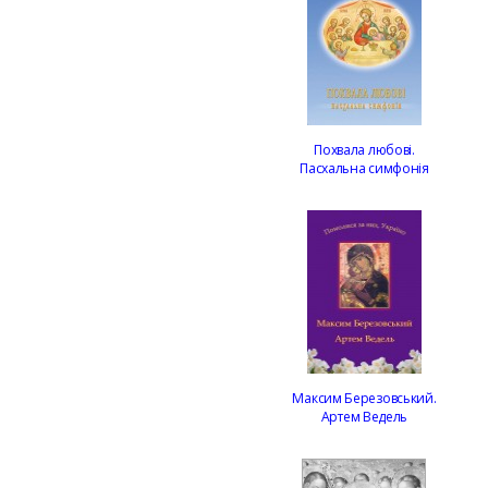
Похвала любові.
Пасхальна симфонія
Максим Березовський.
Артем Ведель