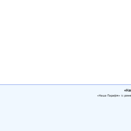
«На
«Наша Парафія» is pow