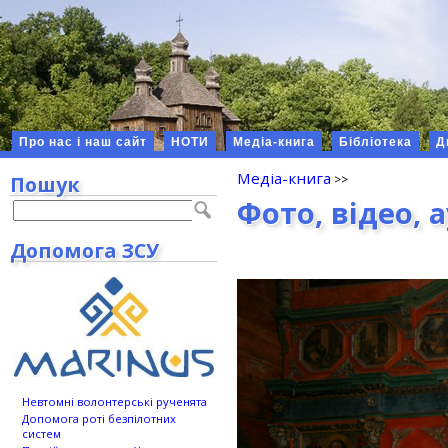
Про нас і наш сайт
НОТИ
Медіа-книга
Бібліотека
Д
Медіа-книга
Пошук
Фото, відео, 
Допомога ЗСУ
Невтомні волонтерські рученята
Допомога роті безпілотних
систем