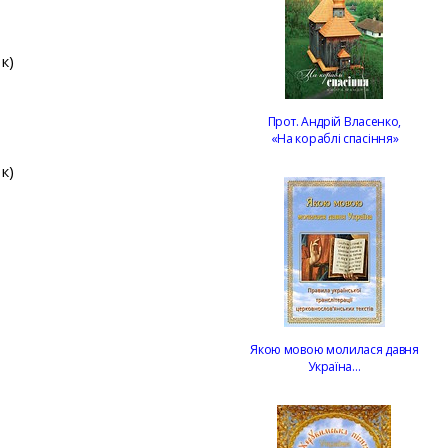
к)
Прот. Андрій Власенко,
«На кораблі спасіння»
к)
Якою мовою молилася давня
Україна…