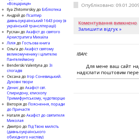
«Всецариця»
Опубліковано: 09.01.2009
Ilya Zhitomirskiy
до
Бібліотека
Андрій
до
Псалтир
давньоукраїнський 1643 року (в
Коментування вимкнено
українській транслітерації)
Залишити відгук »
Руслан
до
Акафіст до святого
Архистратига Михаїла
Лілія
до
Гостьова книга
Ольга
до
Акафіст святому
ІВАН
великомученику і цілителю
Пантелеймону
Benderski Valentyna
до
Зі
Для мене ваш сайт на
спогадів
надіслати поштовим перек
Оксана
до
Ігор Соневицький.
Духовні твори
Денис
до
Акафіст свт.
Спиридону, єпископу
Тримифунтському, чудотворцю
Вікторія
до
Пояснення, поради
до Причастя
Наталя
до
Акафіст до святителя
Миколая
Дмитро
до
Під Твою милість
(давньоукраїнського
обихідного наспіву)