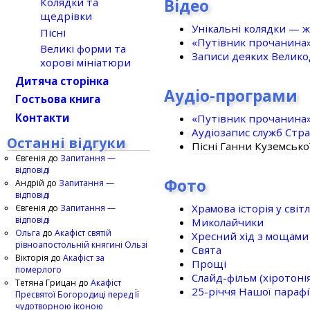
Відео
Колядки та
щедрівки
Унікальні колядки — ж
Пісні
«Путівник прочанина
Великі форми та
Записи деяких Великод
хорові мініатюри
Дитяча сторінка
Аудіо-програми
Гостьова книга
Контакти
«Путівник прочанина
Аудіозапис служб Стр
Останні відгуки
Пісні Ганни Куземсько
Євгенія
до
Запитання —
відповіді
Фото
Андрій
до
Запитання —
відповіді
Храмова історія у світ
Євгенія
до
Запитання —
відповіді
Миколайчики
Ольга
до
Акафіст святій
Хресний хід з мощами 
рівноапостольній княгині Ользі
Свята
Вікторія
до
Акафіст за
Прощі
померлого
Слайд-фільм (хіротонія 
Тетяна Грицан
до
Акафіст
25-рiччя Нашої парафi
Пресвятої Богородиці перед Її
чудотворною іконою