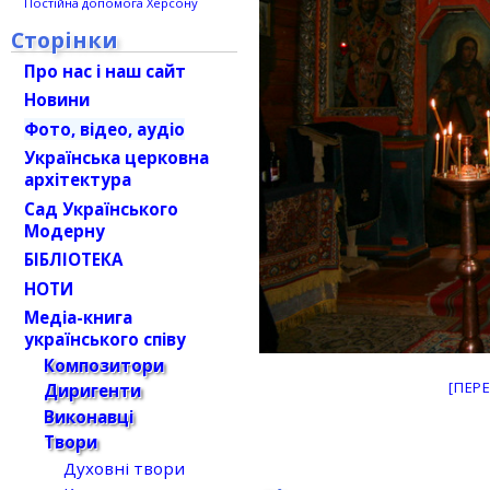
Постійна допомога Херсону
Сторінки
Про нас і наш сайт
Новини
Фото, відео, аудіо
Українська церковна
архітектура
Сад Українського
Модерну
БІБЛІОТЕКА
НОТИ
Медіа-книга
українського співу
Композитори
[ПЕР
Диригенти
Виконавці
Твори
Духовні твори