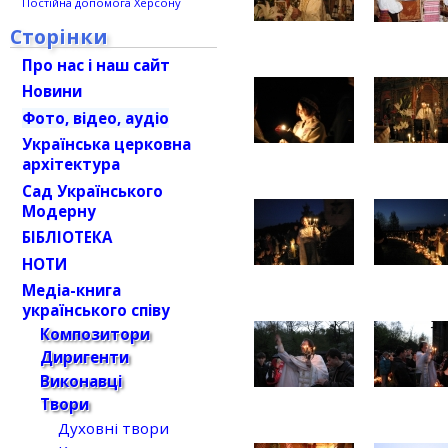
Постійна допомога Херсону
Сторінки
Про нас і наш сайт
Новини
Фото, відео, аудіо
Українська церковна
архітектура
Сад Українського
Модерну
БІБЛІОТЕКА
НОТИ
Медіа-книга
українського співу
Композитори
Диригенти
Виконавці
Твори
Духовні твори