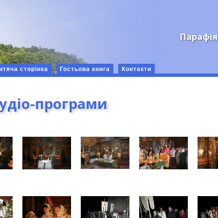
Парафія
итяча сторінка
Гостьова книга
Контакти
аудіо-програми