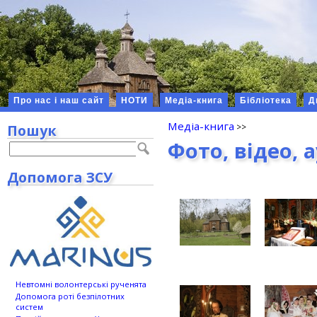
Про нас і наш сайт
НОТИ
Медіа-книга
Бібліотека
Д
Медіа-книга
Пошук
Фото, відео, 
Допомога ЗСУ
Невтомні волонтерські рученята
Допомога роті безпілотних
систем