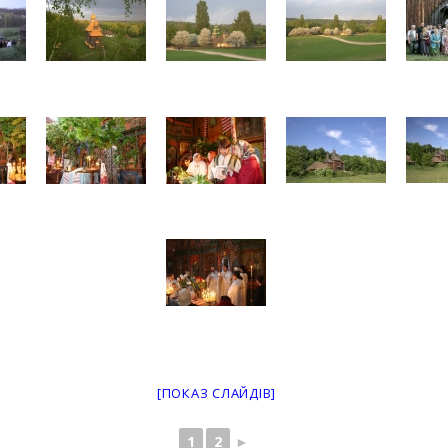
[ПОКАЗ СЛАЙДІВ]
1
2
►