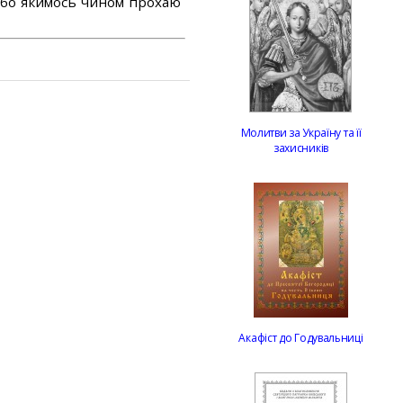
або якимось чином прохаю
Молитви за Україну та її
захисників
Акафіст до Годувальниці