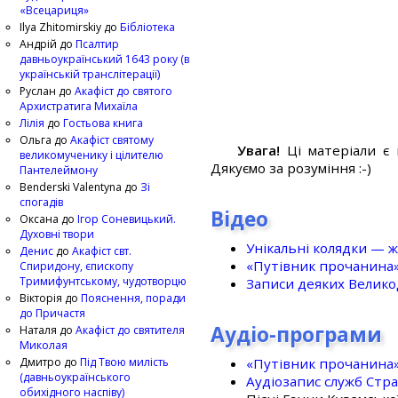
«Всецариця»
Ilya Zhitomirskiy
до
Бібліотека
Андрій
до
Псалтир
давньоукраїнський 1643 року (в
українській транслітерації)
Руслан
до
Акафіст до святого
Архистратига Михаїла
Лілія
до
Гостьова книга
Ольга
до
Акафіст святому
Увага!
Ці матеріали є 
великомученику і цілителю
Дякуємо за розуміння :-)
Пантелеймону
Benderski Valentyna
до
Зі
спогадів
Відео
Оксана
до
Ігор Соневицький.
Духовні твори
Унікальні колядки — ж
Денис
до
Акафіст свт.
«Путівник прочанина
Спиридону, єпископу
Тримифунтському, чудотворцю
Записи деяких Великод
Вікторія
до
Пояснення, поради
до Причастя
Аудіо-програми
Наталя
до
Акафіст до святителя
Миколая
«Путівник прочанина
Дмитро
до
Під Твою милість
(давньоукраїнського
Аудіозапис служб Стр
обихідного наспіву)