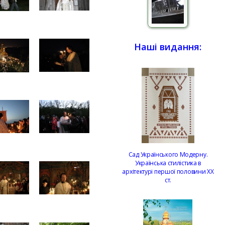
Наші видання:
Сад Українського Модерну.
Українська стилістика в
архітектурі першої половини ХХ
ст.