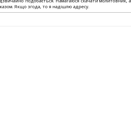
дзвичайно подобається. Намагаюся скачати молитовник, 
азом. Якщо згода, то я надішлю адресу.