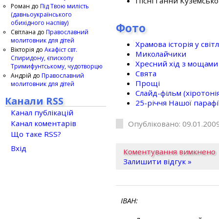
Пісні Ганни Куземсько
Роман
до
Під Твою милість
(давньоукраїнського
обихідного наспіву)
Фото
Світлана
до
Православний
молитовник для дітей
Храмова історія у світ
Вікторія
до
Акафіст свт.
Миколайчики
Спиридону, єпископу
Хресний хід з мощами 
Тримифунтському, чудотворцю
Свята
Андрій
до
Православний
Прощі
молитовник для дітей
Слайд-фільм (хіротонія 
Канали RSS
25-рiччя Нашої парафi
Канал публікацій
Канал коментарів
Опубліковано: 09.01.2009
Що таке RSS?
Вхід
Коментування вимкнено
Залишити відгук »
ІВАН