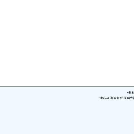
«На
«Наша Парафія» is pow