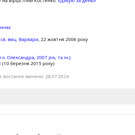
ї на вірші Ліни Костенко:
«Дякую за день»
линах
св. вмц. Варвари
, 22 жовтня 2006 року
о. Олександра, 2007 рік, та ін.)
ї
(10 березня 2015 року)
; востаннє змінено: 28.07.2024.