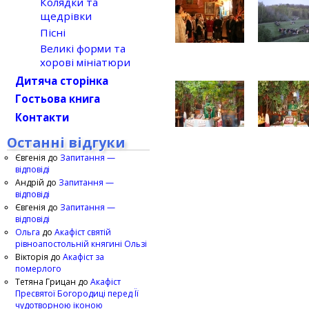
Колядки та
щедрівки
Пісні
Великі форми та
хорові мініатюри
Дитяча сторінка
Гостьова книга
Контакти
Останні відгуки
Євгенія
до
Запитання —
відповіді
Андрій
до
Запитання —
відповіді
Євгенія
до
Запитання —
відповіді
Ольга
до
Акафіст святій
рівноапостольній княгині Ользі
Вікторія
до
Акафіст за
померлого
Тетяна Грицан
до
Акафіст
Пресвятої Богородиці перед Її
чудотворною іконою