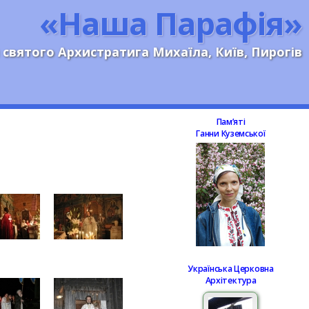
«Наша Парафія»
 святого Архистратига Михаїла, Київ, Пирогів
Памʼяті
Ганни Куземської
Українська Церковна
Архітектура