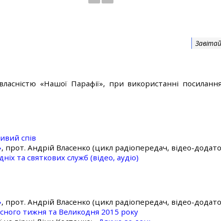
Завітай
власністю «Нашої Парафії», при використанні посилання
ивий спів
»
, прот. Андрій Власенко (цикл радіопередач, відео-додато
ніх та святкових служб (відео, аудіо)
»
, прот. Андрій Власенко (цикл радіопередач, відео-додато
асного тижня та Великодня 2015 року