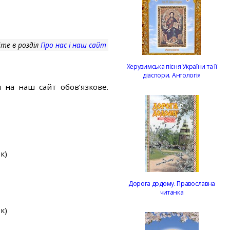
те в розділ
Про нас і наш сайт
Херувимська пісня України та її
діаспори. Антологія
 на наш сайт обов’язкове.
к)
Дорога додому. Православна
читанка
к)