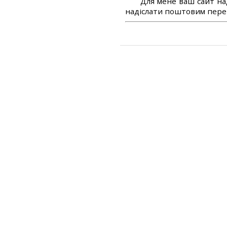
Для мене ваш сайт на
надіслати поштовим перек