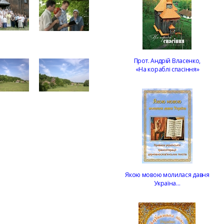
Прот. Андрій Власенко,
«На кораблі спасіння»
Якою мовою молилася давня
Україна…