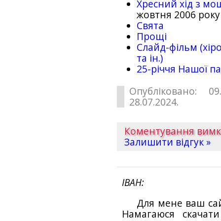
Хресний хід з мо
жовтня 2006 року
Свята
Прощі
Слайд-фільм (хіро
та ін.)
25-рiччя Нашої па
Опубліковано: 09
28.07.2024.
Коментування вим
Залишити відгук »
ІВАН
Для мене ваш са
Намагаюся скачат