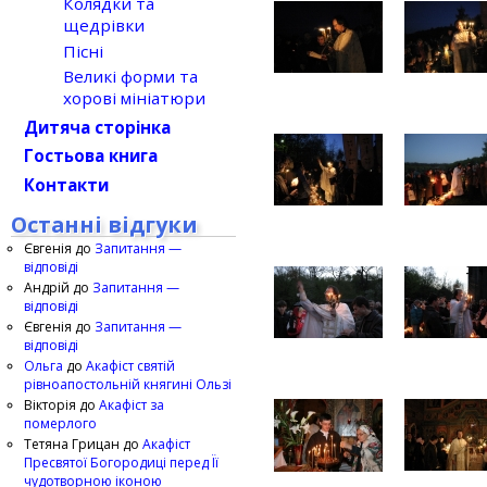
Колядки та
щедрівки
Пісні
Великі форми та
хорові мініатюри
Дитяча сторінка
Гостьова книга
Контакти
Останні відгуки
Євгенія
до
Запитання —
відповіді
Андрій
до
Запитання —
відповіді
Євгенія
до
Запитання —
відповіді
Ольга
до
Акафіст святій
рівноапостольній княгині Ользі
Вікторія
до
Акафіст за
померлого
Тетяна Грицан
до
Акафіст
Пресвятої Богородиці перед Її
чудотворною іконою