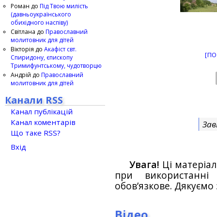
Роман
до
Під Твою милість
(давньоукраїнського
обихідного наспіву)
Світлана
до
Православний
молитовник для дітей
Вікторія
до
Акафіст свт.
[ПО
Спиридону, єпископу
Тримифунтському, чудотворцю
Андрій
до
Православний
молитовник для дітей
Канали RSS
Канал публікацій
Канал коментарів
Зав
Що таке RSS?
Вхід
Увага!
Ці матеріал
при використанн
обов’язкове. Дякуємо 
Відео