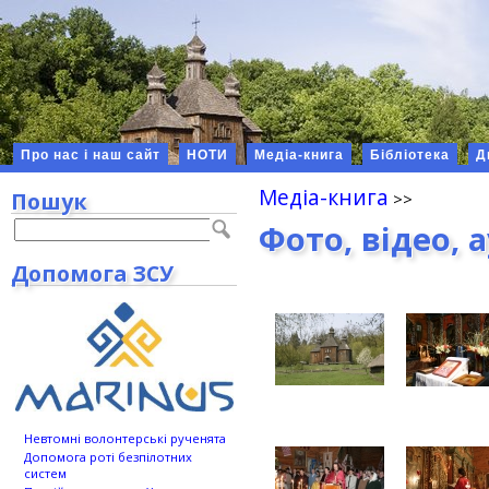
Про нас і наш сайт
НОТИ
Медіа-книга
Бібліотека
Д
Медіа-книга
Пошук
Фото, відео, 
Допомога ЗСУ
Невтомні волонтерські рученята
Допомога роті безпілотних
систем