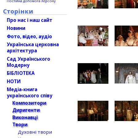
Постійна допомога Херсону
Сторінки
Про нас і наш сайт
Новини
Фото, відео, аудіо
Українська церковна
архітектура
Сад Українського
Модерну
БІБЛІОТЕКА
НОТИ
Медіа-книга
українського співу
Композитори
Диригенти
Виконавці
Твори
Духовні твори