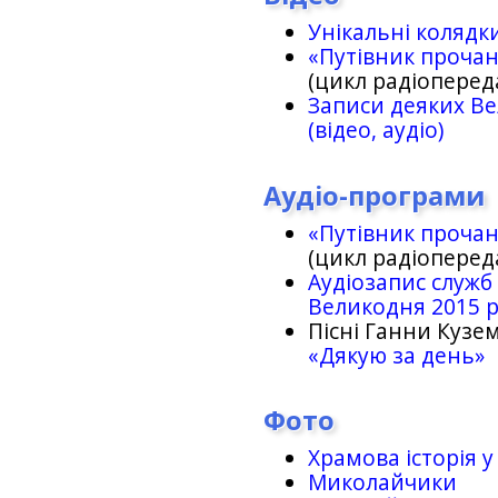
Унікальні колядк
«Путівник проча
(цикл радіоперед
Записи деяких Ве
(відео, аудіо)
Аудіо-програми
«Путівник проча
(цикл радіоперед
Аудіозапис служб
Великодня 2015 
Пісні Ганни Кузем
«Дякую за день»
Фото
Храмова історія у
Миколайчики