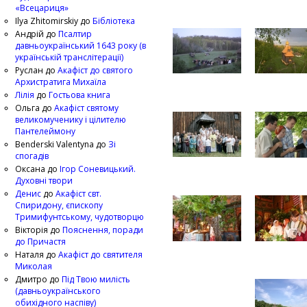
«Всецариця»
Ilya Zhitomirskiy
до
Бібліотека
Андрій
до
Псалтир
давньоукраїнський 1643 року (в
українській транслітерації)
Руслан
до
Акафіст до святого
Архистратига Михаїла
Лілія
до
Гостьова книга
Ольга
до
Акафіст святому
великомученику і цілителю
Пантелеймону
Benderski Valentyna
до
Зі
спогадів
Оксана
до
Ігор Соневицький.
Духовні твори
Денис
до
Акафіст свт.
Спиридону, єпископу
Тримифунтському, чудотворцю
Вікторія
до
Пояснення, поради
до Причастя
Наталя
до
Акафіст до святителя
Миколая
Дмитро
до
Під Твою милість
(давньоукраїнського
обихідного наспіву)