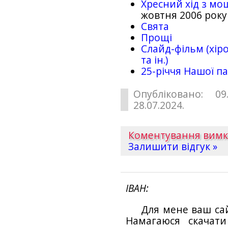
Хресний хід з мо
жовтня 2006 року
Свята
Прощі
Слайд-фільм (хіро
та ін.)
25-рiччя Нашої па
Опубліковано: 09
28.07.2024.
Коментування вим
Залишити відгук »
ІВАН
Для мене ваш са
Намагаюся скачат