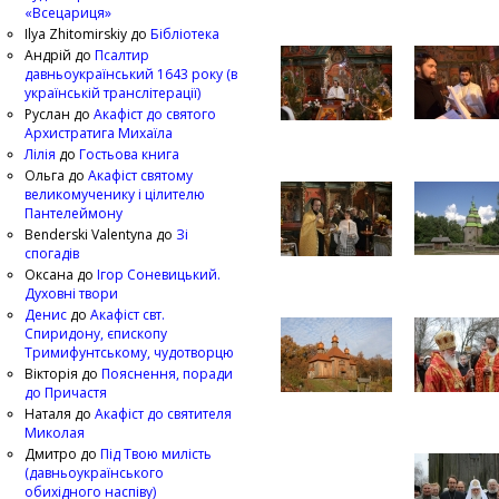
«Всецариця»
Ilya Zhitomirskiy
до
Бібліотека
Андрій
до
Псалтир
давньоукраїнський 1643 року (в
українській транслітерації)
Руслан
до
Акафіст до святого
Архистратига Михаїла
Лілія
до
Гостьова книга
Ольга
до
Акафіст святому
великомученику і цілителю
Пантелеймону
Benderski Valentyna
до
Зі
спогадів
Оксана
до
Ігор Соневицький.
Духовні твори
Денис
до
Акафіст свт.
Спиридону, єпископу
Тримифунтському, чудотворцю
Вікторія
до
Пояснення, поради
до Причастя
Наталя
до
Акафіст до святителя
Миколая
Дмитро
до
Під Твою милість
(давньоукраїнського
обихідного наспіву)