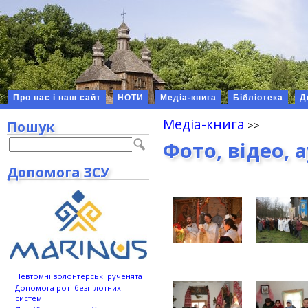
Про нас і наш сайт
НОТИ
Медіа-книга
Бібліотека
Д
Медіа-книга
Пошук
Фото, відео, 
Допомога ЗСУ
Невтомні волонтерські рученята
Допомога роті безпілотних
систем