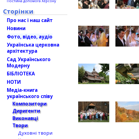
Постійна допомога Херсону
Сторінки
Про нас і наш сайт
Новини
Фото, відео, аудіо
Українська церковна
архітектура
Сад Українського
Модерну
БІБЛІОТЕКА
НОТИ
Медіа-книга
українського співу
Композитори
Диригенти
Виконавці
Твори
Духовні твори