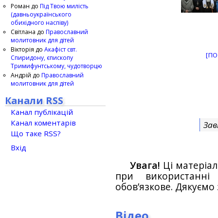
Роман
до
Під Твою милість
(давньоукраїнського
обихідного наспіву)
Світлана
до
Православний
молитовник для дітей
Вікторія
до
Акафіст свт.
[ПО
Спиридону, єпископу
Тримифунтському, чудотворцю
Андрій
до
Православний
молитовник для дітей
Канали RSS
Канал публікацій
Канал коментарів
Зав
Що таке RSS?
Вхід
Увага!
Ці матеріал
при використанн
обов’язкове. Дякуємо 
Відео