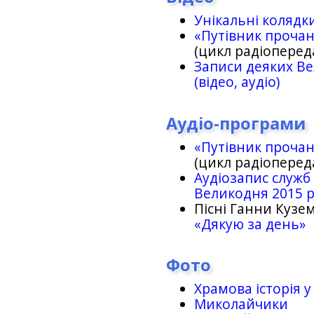
Унікальні колядк
«Путівник проча
(цикл радіоперед
Записи деяких Ве
(відео, аудіо)
Аудіо-програми
«Путівник проча
(цикл радіоперед
Аудіозапис служб
Великодня 2015 
Пісні Ганни Кузем
«Дякую за день»
Фото
Храмова історія у
Миколайчики