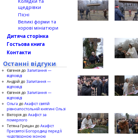
Колядки та
щедрівки
Пісні
Великі форми та
хорові мініатюри
Дитяча сторінка
Гостьова книга
Контакти
Останні відгуки
Євгенія
до
Запитання —
відповіді
Андрій
до
Запитання —
відповіді
Євгенія
до
Запитання —
відповіді
Ольга
до
Акафіст святій
рівноапостольній княгині Ользі
Вікторія
до
Акафіст за
померлого
Тетяна Грицан
до
Акафіст
Пресвятої Богородиці перед Її
чудотворною іконою