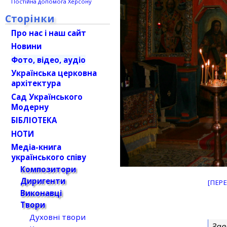
Постійна допомога Херсону
Сторінки
Про нас і наш сайт
Новини
Фото, відео, аудіо
Українська церковна
архітектура
Сад Українського
Модерну
БІБЛІОТЕКА
НОТИ
Медіа-книга
українського співу
Композитори
Диригенти
[ПЕР
Виконавці
Твори
Духовні твори
Зав