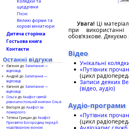
Колядки та
щедрівки
Пісні
Великі форми та
Увага!
Ці матеріал
хорові мініатюри
при використанн
Дитяча сторінка
обов’язкове. Дякуємо 
Гостьова книга
Контакти
Відео
Останні відгуки
Унікальні колядк
Євгенія
до
Запитання —
«Путівник проча
відповіді
(цикл радіоперед
Андрій
до
Запитання —
Записи деяких Ве
відповіді
Євгенія
до
Запитання —
(відео, аудіо)
відповіді
Ольга
до
Акафіст святій
рівноапостольній княгині Ользі
Аудіо-програми
Вікторія
до
Акафіст за
померлого
«Путівник проча
Тетяна Грицан
до
Акафіст
(цикл радіоперед
Пресвятої Богородиці перед Її
Аудіозапис служб
чудотворною іконою