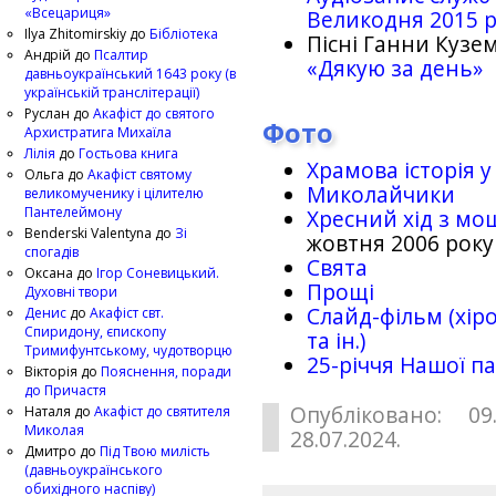
«Всецариця»
Великодня 2015 
Ilya Zhitomirskiy
до
Бібліотека
Пісні Ганни Кузем
Андрій
до
Псалтир
«Дякую за день»
давньоукраїнський 1643 року (в
українській транслітерації)
Руслан
до
Акафіст до святого
Фото
Архистратига Михаїла
Лілія
до
Гостьова книга
Храмова історія у
Ольга
до
Акафіст святому
Миколайчики
великомученику і цілителю
Пантелеймону
Хресний хід з мо
Benderski Valentyna
до
Зі
жовтня 2006 року
спогадів
Свята
Оксана
до
Ігор Соневицький.
Прощі
Духовні твори
Слайд-фільм (хіро
Денис
до
Акафіст свт.
Спиридону, єпископу
та ін.)
Тримифунтському, чудотворцю
25-рiччя Нашої па
Вікторія
до
Пояснення, поради
до Причастя
Опубліковано: 09
Наталя
до
Акафіст до святителя
Миколая
28.07.2024.
Дмитро
до
Під Твою милість
(давньоукраїнського
обихідного наспіву)