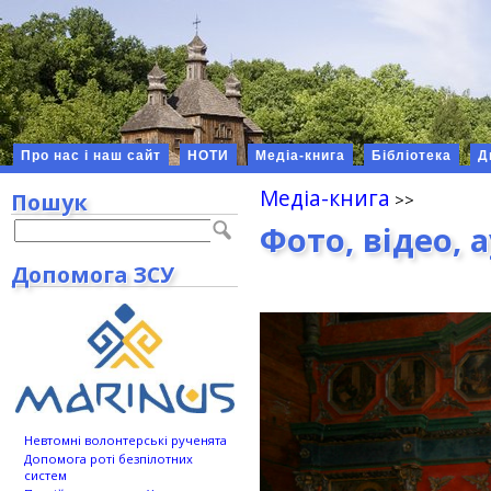
Про нас і наш сайт
НОТИ
Медіа-книга
Бібліотека
Д
Медіа-книга
Пошук
Фото, відео, 
Допомога ЗСУ
Невтомні волонтерські рученята
Допомога роті безпілотних
систем