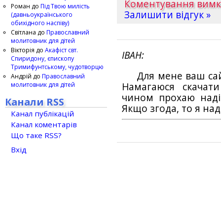
Коментування вим
Роман
до
Під Твою милість
Залишити відгук »
(давньоукраїнського
обихідного наспіву)
Світлана
до
Православний
молитовник для дітей
Вікторія
до
Акафіст свт.
ІВАН
Спиридону, єпископу
Тримифунтському, чудотворцю
Для мене ваш са
Андрій
до
Православний
молитовник для дітей
Намагаюся скачат
чином прохаю наді
Канали RSS
Якщо згода, то я на
Канал публікацій
Канал коментарів
Що таке RSS?
Вхід