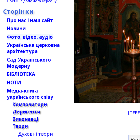
Постійна допомога Херсону
Сторінки
Про нас і наш сайт
Новини
Фото, відео, аудіо
Українська церковна
архітектура
Сад Українського
Модерну
БІБЛІОТЕКА
НОТИ
Медіа-книга
українського співу
Композитори
Диригенти
[ПЕР
Виконавці
Твори
Духовні твори
Зав