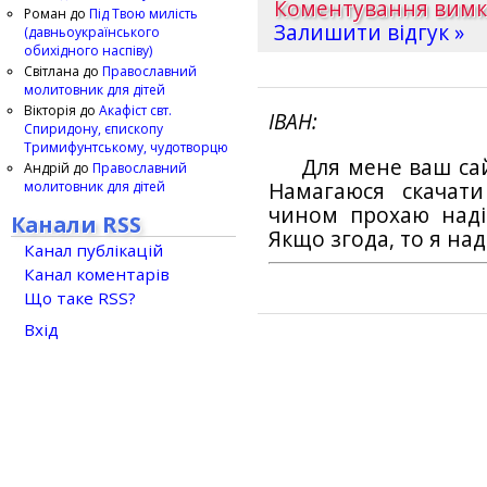
Коментування вим
Роман
до
Під Твою милість
Залишити відгук »
(давньоукраїнського
обихідного наспіву)
Світлана
до
Православний
молитовник для дітей
Вікторія
до
Акафіст свт.
ІВАН
Спиридону, єпископу
Тримифунтському, чудотворцю
Для мене ваш са
Андрій
до
Православний
молитовник для дітей
Намагаюся скачат
чином прохаю наді
Канали RSS
Якщо згода, то я на
Канал публікацій
Канал коментарів
Що таке RSS?
Вхід