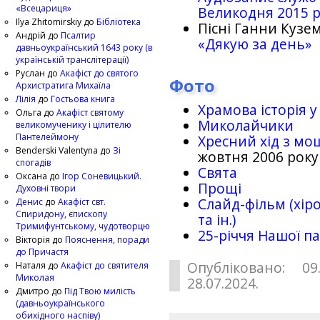
«Всецариця»
Великодня 2015 
Ilya Zhitomirskiy
до
Бібліотека
Пісні Ганни Кузем
Андрій
до
Псалтир
«Дякую за день»
давньоукраїнський 1643 року (в
українській транслітерації)
Руслан
до
Акафіст до святого
Фото
Архистратига Михаїла
Лілія
до
Гостьова книга
Храмова історія у
Ольга
до
Акафіст святому
Миколайчики
великомученику і цілителю
Пантелеймону
Хресний хід з мо
Benderski Valentyna
до
Зі
жовтня 2006 року
спогадів
Свята
Оксана
до
Ігор Соневицький.
Прощі
Духовні твори
Слайд-фільм (хіро
Денис
до
Акафіст свт.
Спиридону, єпископу
та ін.)
Тримифунтському, чудотворцю
25-рiччя Нашої па
Вікторія
до
Пояснення, поради
до Причастя
Опубліковано: 09
Наталя
до
Акафіст до святителя
Миколая
28.07.2024.
Дмитро
до
Під Твою милість
(давньоукраїнського
обихідного наспіву)