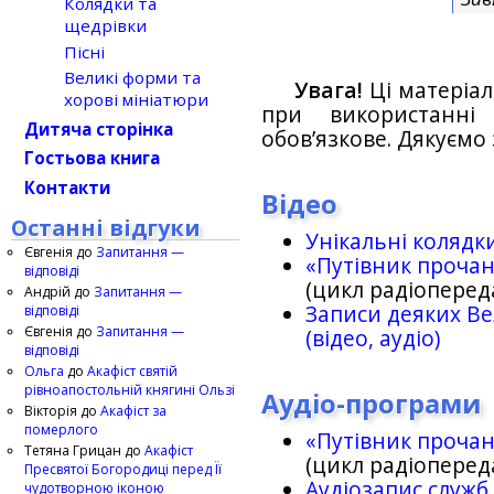
Колядки та
щедрівки
Пісні
Великі форми та
Увага!
Ці матеріал
хорові мініатюри
при використанн
Дитяча сторінка
обов’язкове. Дякуємо 
Гостьова книга
Контакти
Відео
Останні відгуки
Унікальні колядк
Євгенія
до
Запитання —
«Путівник проча
відповіді
(цикл радіоперед
Андрій
до
Запитання —
Записи деяких Ве
відповіді
Євгенія
до
Запитання —
(відео, аудіо)
відповіді
Ольга
до
Акафіст святій
рівноапостольній княгині Ользі
Аудіо-програми
Вікторія
до
Акафіст за
померлого
«Путівник проча
Тетяна Грицан
до
Акафіст
(цикл радіоперед
Пресвятої Богородиці перед Її
Аудіозапис служб
чудотворною іконою