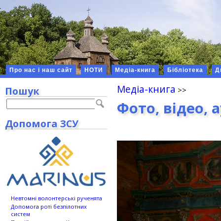
Про нас і наш сайт
НОТИ
Медіа-книга
Бібліотека
Д
Медіа-книга
Пошук
Фото, відео, 
Допомога ЗСУ
Невтомні волонтерські рученята
Допомога роті безпілотних
систем