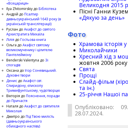
«Всецариця»
Великодня 2015 
Ilya Zhitomirskiy
до
Бібліотека
Пісні Ганни Кузем
Андрій
до
Псалтир
«Дякую за день»
давньоукраїнський 1643 року (в
українській транслітерації)
Руслан
до
Акафіст до святого
Фото
Архистратига Михаїла
Лілія
до
Гостьова книга
Храмова історія у
Ольга
до
Акафіст святому
Миколайчики
великомученику і цілителю
Пантелеймону
Хресний хід з мо
Benderski Valentyna
до
Зі
жовтня 2006 року
спогадів
Свята
Оксана
до
Ігор Соневицький.
Прощі
Духовні твори
Слайд-фільм (хіро
Денис
до
Акафіст свт.
Спиридону, єпископу
та ін.)
Тримифунтському, чудотворцю
25-рiччя Нашої па
Вікторія
до
Пояснення, поради
до Причастя
Опубліковано: 09
Наталя
до
Акафіст до святителя
Миколая
28.07.2024.
Дмитро
до
Під Твою милість
(давньоукраїнського
обихідного наспіву)