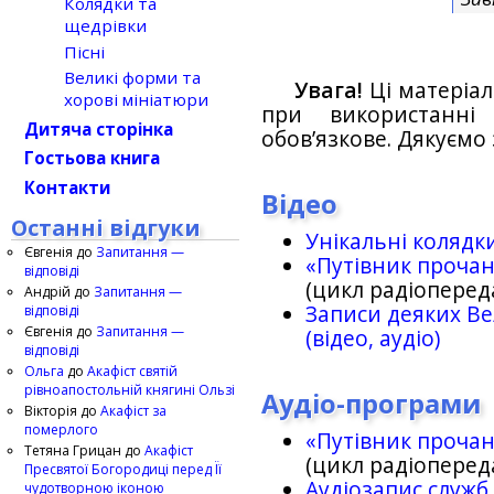
Колядки та
щедрівки
Пісні
Великі форми та
Увага!
Ці матеріал
хорові мініатюри
при використанн
Дитяча сторінка
обов’язкове. Дякуємо 
Гостьова книга
Контакти
Відео
Останні відгуки
Унікальні колядк
Євгенія
до
Запитання —
«Путівник проча
відповіді
(цикл радіоперед
Андрій
до
Запитання —
Записи деяких Ве
відповіді
Євгенія
до
Запитання —
(відео, аудіо)
відповіді
Ольга
до
Акафіст святій
рівноапостольній княгині Ользі
Аудіо-програми
Вікторія
до
Акафіст за
померлого
«Путівник проча
Тетяна Грицан
до
Акафіст
(цикл радіоперед
Пресвятої Богородиці перед Її
Аудіозапис служб
чудотворною іконою