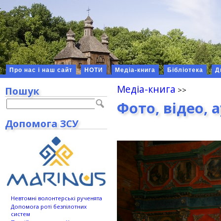
Про нас і наш сайт
НОТИ
Медіа-книга
Бібліотека
Д
Медіа-книга
Пошук
Фото, відео, 
Допомога ЗСУ
Невтомні волонтерські рученята
Допомога роті безпілотних
систем