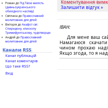
Коментування вим
Роман
до
Під Твою милість
Залишити відгук »
(давньоукраїнського
обихідного наспіву)
Світлана
до
Православний
молитовник для дітей
Вікторія
до
Акафіст свт.
ІВАН
Спиридону, єпископу
Тримифунтському, чудотворцю
Для мене ваш са
Андрій
до
Православний
молитовник для дітей
Намагаюся скачат
чином прохаю наді
Канали RSS
Якщо згода, то я на
Канал публікацій
Канал коментарів
Що таке RSS?
Вхід