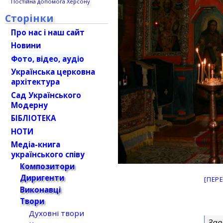
Постійна допомога Херсону
Сторінки
Про нас і наш сайт
Новини
Фото, відео, аудіо
Українська церковна
архітектура
Сад Українського
Модерну
БІБЛІОТЕКА
НОТИ
Медіа-книга
українського співу
Композитори
Диригенти
[ПЕР
Виконавці
Твори
Духовні твори
Зав