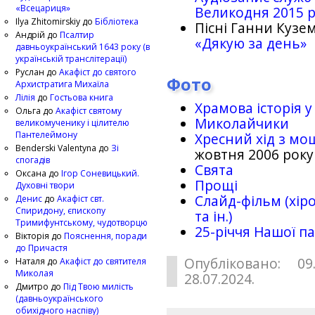
«Всецариця»
Великодня 2015 
Ilya Zhitomirskiy
до
Бібліотека
Пісні Ганни Кузем
Андрій
до
Псалтир
«Дякую за день»
давньоукраїнський 1643 року (в
українській транслітерації)
Руслан
до
Акафіст до святого
Фото
Архистратига Михаїла
Лілія
до
Гостьова книга
Храмова історія у
Ольга
до
Акафіст святому
Миколайчики
великомученику і цілителю
Пантелеймону
Хресний хід з мо
Benderski Valentyna
до
Зі
жовтня 2006 року
спогадів
Свята
Оксана
до
Ігор Соневицький.
Прощі
Духовні твори
Слайд-фільм (хіро
Денис
до
Акафіст свт.
Спиридону, єпископу
та ін.)
Тримифунтському, чудотворцю
25-рiччя Нашої па
Вікторія
до
Пояснення, поради
до Причастя
Опубліковано: 09
Наталя
до
Акафіст до святителя
Миколая
28.07.2024.
Дмитро
до
Під Твою милість
(давньоукраїнського
обихідного наспіву)