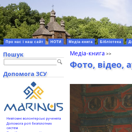
Про нас і наш сайт
НОТИ
Медіа-книга
Бібліотека
Д
Медіа-книга
Пошук
Фото, відео, 
Допомога ЗСУ
Невтомні волонтерські рученята
Допомога роті безпілотних
систем