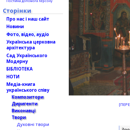
Постійна допомога Херсону
Сторінки
Про нас і наш сайт
Новини
Фото, відео, аудіо
Українська церковна
архітектура
Сад Українського
Модерну
БІБЛІОТЕКА
НОТИ
Медіа-книга
українського співу
Композитори
Диригенти
[ПЕР
Виконавці
Твори
Духовні твори
Зав