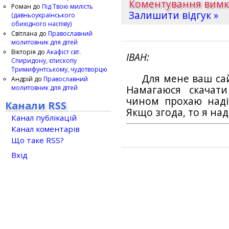
Коментування вим
Роман
до
Під Твою милість
Залишити відгук »
(давньоукраїнського
обихідного наспіву)
Світлана
до
Православний
молитовник для дітей
Вікторія
до
Акафіст свт.
ІВАН
Спиридону, єпископу
Тримифунтському, чудотворцю
Для мене ваш са
Андрій
до
Православний
молитовник для дітей
Намагаюся скачат
чином прохаю наді
Канали RSS
Якщо згода, то я на
Канал публікацій
Канал коментарів
Що таке RSS?
Вхід