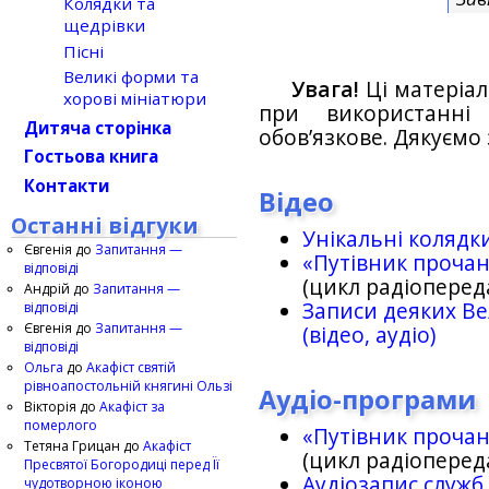
Колядки та
щедрівки
Пісні
Великі форми та
Увага!
Ці матеріал
хорові мініатюри
при використанн
Дитяча сторінка
обов’язкове. Дякуємо 
Гостьова книга
Контакти
Відео
Останні відгуки
Унікальні колядк
Євгенія
до
Запитання —
«Путівник проча
відповіді
(цикл радіоперед
Андрій
до
Запитання —
Записи деяких Ве
відповіді
Євгенія
до
Запитання —
(відео, аудіо)
відповіді
Ольга
до
Акафіст святій
рівноапостольній княгині Ользі
Аудіо-програми
Вікторія
до
Акафіст за
померлого
«Путівник проча
Тетяна Грицан
до
Акафіст
(цикл радіоперед
Пресвятої Богородиці перед Її
Аудіозапис служб
чудотворною іконою