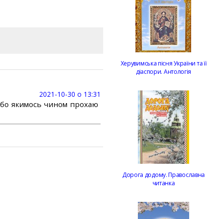
Херувимська пісня України та її
діаспори. Антологія
2021-10-30 о 13:31
або якимось чином прохаю
Дорога додому. Православна
читанка