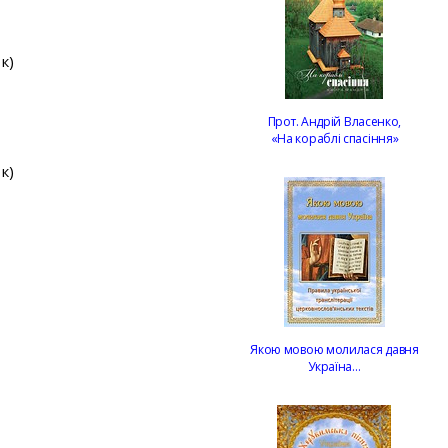
к)
Прот. Андрій Власенко,
«На кораблі спасіння»
к)
Якою мовою молилася давня
Україна…