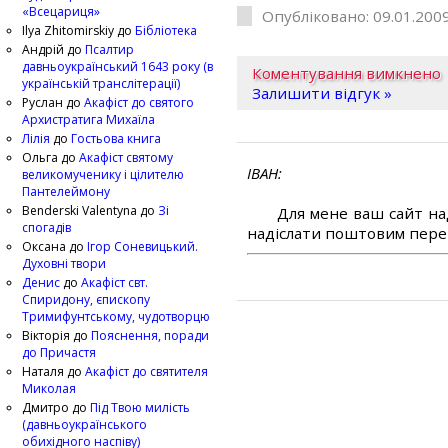
«Всецариця»
Опубліковано: 09.01.2009
Ilya Zhitomirskiy
до
Бібліотека
Андрій
до
Псалтир
давньоукраїнський 1643 року (в
Коментування вимкнено
українській транслітерації)
Залишити відгук »
Руслан
до
Акафіст до святого
Архистратига Михаїла
Лілія
до
Гостьова книга
Ольга
до
Акафіст святому
ІВАН
великомученику і цілителю
Пантелеймону
Benderski Valentyna
до
Зі
Для мене ваш сайт на
спогадів
надіслати поштовим перек
Оксана
до
Ігор Соневицький.
Духовні твори
Денис
до
Акафіст свт.
Спиридону, єпископу
Тримифунтському, чудотворцю
Вікторія
до
Пояснення, поради
до Причастя
Наталя
до
Акафіст до святителя
Миколая
Дмитро
до
Під Твою милість
(давньоукраїнського
обихідного наспіву)