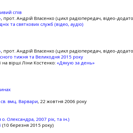
ивий спів
»
, прот. Андрій Власенко (цикл радіопередач, відео-додато
ніх та святкових служб (відео, аудіо)
»
, прот. Андрій Власенко (цикл радіопередач, відео-додато
асного тижня та Великодня 2015 року
ї на вірші Ліни Костенко:
«Дякую за день»
линах
св. вмц. Варвари
, 22 жовтня 2006 року
о. Олександра, 2007 рік, та ін.)
ї
(10 березня 2015 року)