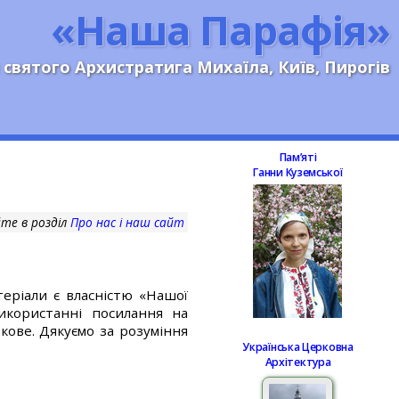
«Наша Парафія»
 святого Архистратига Михаїла, Київ, Пирогів
Памʼяті
Ганни Куземської
те в розділ
Про нас і наш сайт
еріали є власністю «Нашої
використанні посилання на
кове. Дякуємо за розуміння
Українська Церковна
Архітектура