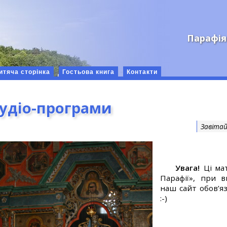
Парафія
итяча сторінка
Гостьова книга
Контакти
аудіо-програми
Завітай
Увага!
Ці мат
Парафії», при 
наш сайт обов’яз
:-)