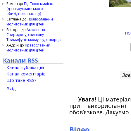
Роман
до
Під Твою милість
(давньоукраїнського
обихідного наспіву)
Світлана
до
Православний
молитовник для дітей
Вікторія
до
Акафіст свт.
[ПО
Спиридону, єпископу
Тримифунтському, чудотворцю
Андрій
до
Православний
молитовник для дітей
Канали RSS
Канал публікацій
Канал коментарів
Зав
Що таке RSS?
Вхід
Увага!
Ці матеріал
при використанн
обов’язкове. Дякуємо 
Відео