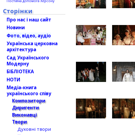
Постійна допомога Херсону
Сторінки
Про нас і наш сайт
Новини
Фото, відео, аудіо
Українська церковна
архітектура
Сад Українського
Модерну
БІБЛІОТЕКА
НОТИ
Медіа-книга
українського співу
Композитори
Диригенти
Виконавці
Твори
Духовні твори