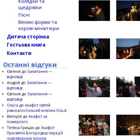
Колядки та
щедрівки
Пісні
Великі форми та
хорові мініатюри
Дитяча сторінка
Гостьова книга
Контакти
Останні відгуки
Євгенія
до
Запитання —
відповіді
Андрій
до
Запитання —
відповіді
Євгенія
до
Запитання —
відповіді
Ольга
до
Акафіст святій
рівноапостольній княгині Ользі
Вікторія
до
Акафіст за
померлого
Тетяна Грицан
до
Акафіст
Пресвятої Богородиці перед Її
чудотворною іконою