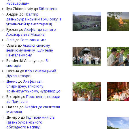
«Всецариця»
Ilya Zhitomirskiy
до
Бібліотека
Андрій
до
Псалтир
давньоукраїнський 1643 року (в
українській транслітерації)
Руслан
до
Акафіст до святого
Архистратига Михаїла
Лілія
до
Гостьова книга
Ольга
до
Акафіст святому
великомученику і цілителю
Пантелеймону
Benderski Valentyna
до
Зі
спогадів
Оксана
до
Ігор Соневицький.
Духовні твори
Денис
до
Акафіст свт.
Спиридону, єпископу
Тримифунтському, чудотворцю
Вікторія
до
Пояснення, поради
до Причастя
Наталя
до
Акафіст до святителя
Миколая
Дмитро
до
Під Твою милість
(давньоукраїнського
обихідного наспіву)