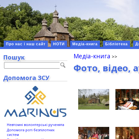
Про нас і наш сайт
НОТИ
Медіа-книга
Бібліотека
Д
Медіа-книга
Пошук
Фото, відео, 
Допомога ЗСУ
Невтомні волонтерські рученята
Допомога роті безпілотних
систем