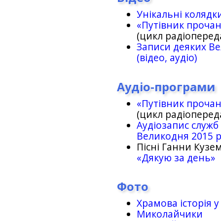
Унікальні колядк
«Путівник проча
(цикл радіоперед
Записи деяких Ве
(відео, аудіо)
Аудіо-програми
«Путівник проча
(цикл радіоперед
Аудіозапис служб
Великодня 2015 
Пісні Ганни Кузем
«Дякую за день»
Фото
Храмова історія у
Миколайчики