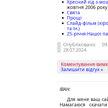
Хресний хід з мо
жовтня 2006 року
Свята
Прощі
Слайд-фільм (хіро
та ін.)
25-рiччя Нашої па
Опубліковано: 09
28.07.2024.
Коментування вим
Залишити відгук »
ІВАН
Для мене ваш са
Намагаюся скачат