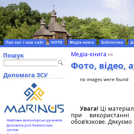
Про нас і наш сайт
НОТИ
Медіа-книга
Бібліотека
Д
Медіа-книга
Пошук
Фото, відео, 
Допомога ЗСУ
no images were found
Увага!
Ці матеріал
при використанн
обов’язкове. Дякуємо 
Невтомні волонтерські рученята
Допомога роті безпілотних
систем