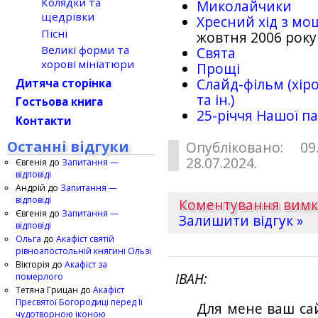
Колядки та
Миколайчики
щедрівки
Хресний хід з мо
Пісні
жовтня 2006 року
Великі форми та
Свята
хорові мініатюри
Прощі
Слайд-фільм (хіро
Дитяча сторінка
та ін.)
Гостьова книга
25-рiччя Нашої па
Контакти
Останні відгуки
Опубліковано: 09
28.07.2024.
Євгенія
до
Запитання —
відповіді
Андрій
до
Запитання —
відповіді
Коментування вим
Євгенія
до
Запитання —
Залишити відгук »
відповіді
Ольга
до
Акафіст святій
рівноапостольній княгині Ользі
Вікторія
до
Акафіст за
ІВАН
померлого
Тетяна Грицан
до
Акафіст
Пресвятої Богородиці перед Її
Для мене ваш са
чудотворною іконою