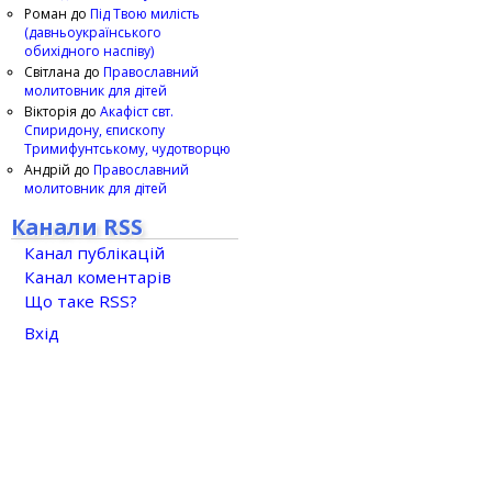
Роман
до
Під Твою милість
(давньоукраїнського
обихідного наспіву)
Світлана
до
Православний
молитовник для дітей
Вікторія
до
Акафіст свт.
Спиридону, єпископу
Тримифунтському, чудотворцю
Андрій
до
Православний
молитовник для дітей
Канали RSS
Канал публікацій
Канал коментарів
Що таке RSS?
Вхід