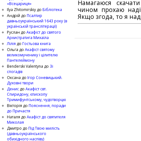
Намагаюся скачат
«Всецариця»
чином прохаю наді
Ilya Zhitomirskiy
до
Бібліотека
Якщо згода, то я на
Андрій
до
Псалтир
давньоукраїнський 1643 року (в
українській транслітерації)
Руслан
до
Акафіст до святого
Архистратига Михаїла
Лілія
до
Гостьова книга
Ольга
до
Акафіст святому
великомученику і цілителю
Пантелеймону
Benderski Valentyna
до
Зі
спогадів
Оксана
до
Ігор Соневицький.
Духовні твори
Денис
до
Акафіст свт.
Спиридону, єпископу
Тримифунтському, чудотворцю
Вікторія
до
Пояснення, поради
до Причастя
Наталя
до
Акафіст до святителя
Миколая
Дмитро
до
Під Твою милість
(давньоукраїнського
обихідного наспіву)