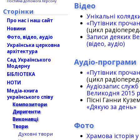
Постійна допомога Херсону
Відео
Сторінки
Унікальні колядк
Про нас і наш сайт
«Путівник проча
Новини
(цикл радіоперед
Записи деяких Ве
Фото, відео, аудіо
(відео, аудіо)
Українська церковна
архітектура
Сад Українського
Аудіо-програми
Модерну
«Путівник проча
БІБЛІОТЕКА
(цикл радіоперед
НОТИ
Аудіозапис служб
Медіа-книга
Великодня 2015 
українського співу
Пісні Ганни Кузем
Композитори
«Дякую за день»
Диригенти
Виконавці
Фото
Твори
Духовні твори
Храмова історія у