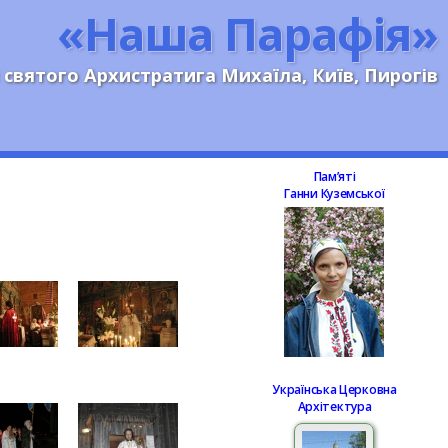
«Наша Парафія»
 святого Архистратига Михаїла, Київ, Пирогів
Памʼяті
Ганни Куземської
Українська Церковна
Архітектура