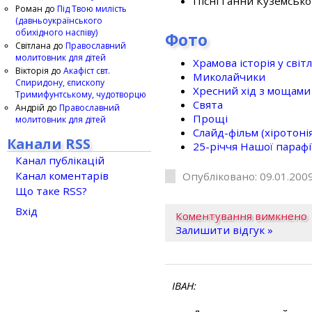
Пісні Ганни Куземсько
Роман
до
Під Твою милість
(давньоукраїнського
обихідного наспіву)
Фото
Світлана
до
Православний
молитовник для дітей
Храмова історія у світ
Вікторія
до
Акафіст свт.
Миколайчики
Спиридону, єпископу
Хресний хід з мощами 
Тримифунтському, чудотворцю
Свята
Андрій
до
Православний
Прощі
молитовник для дітей
Слайд-фільм (хіротонія 
Канали RSS
25-рiччя Нашої парафi
Канал публікацій
Канал коментарів
Опубліковано: 09.01.2009
Що таке RSS?
Вхід
Коментування вимкнено
Залишити відгук »
ІВАН