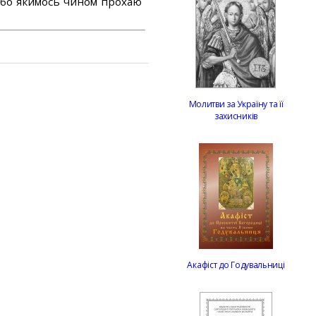
або якимось чином прохаю
Молитви за Україну та її
захисників
Акафіст до Годувальниці