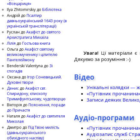
«Всецариця»
Ilya Zhitomirskiy
до
Бібліотека
Андрій
до
Псалтир
давньоукраїнський 1643 року (в
українській транслітерації)
Руслан
до
Акафіст до святого
Архистратига Михаїла
Лілія
до
Гостьова книга
Ольга
до
Акафіст святому
Увага!
Ці матеріали є 
великомученику і цілителю
Дякуємо за розуміння :-)
Пантелеймону
Benderski Valentyna
до
Зі
спогадів
Відео
Оксана
до
Ігор Соневицький.
Духовні твори
Унікальні колядки — ж
Денис
до
Акафіст свт.
«Путівник прочанина
Спиридону, єпископу
Тримифунтському, чудотворцю
Записи деяких Великод
Вікторія
до
Пояснення, поради
до Причастя
Аудіо-програми
Наталя
до
Акафіст до святителя
Миколая
«Путівник прочанина
Дмитро
до
Під Твою милість
(давньоукраїнського
Аудіозапис служб Стр
обихідного наспіву)