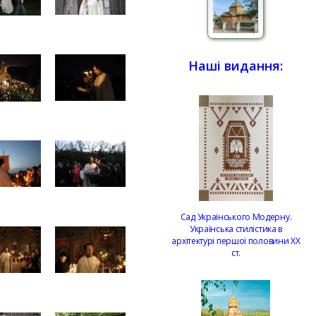
Наші видання:
Сад Українського Модерну.
Українська стилістика в
архітектурі першої половини ХХ
ст.