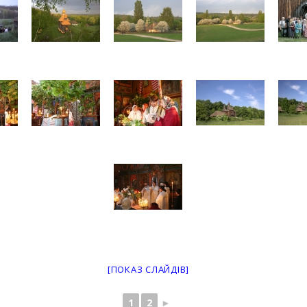
[ПОКАЗ СЛАЙДІВ]
1
2
►