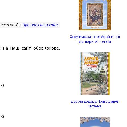
те в розділ
Про нас і наш сайт
Херувимська пісня України та її
діаспори. Антологія
 на наш сайт обов’язкове.
к)
Дорога додому. Православна
читанка
к)