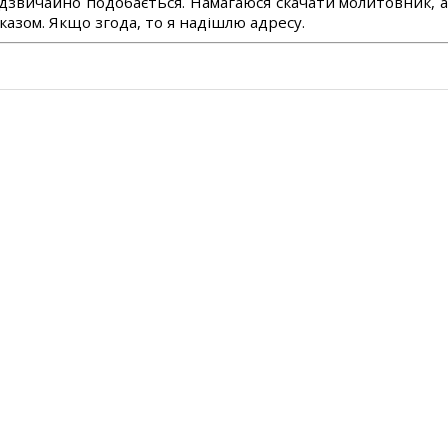
дзвичайно подобається. Намагаюся скачати молитовник, 
азом. Якщо згода, то я надішлю адресу.