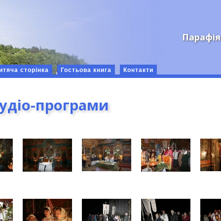
Парафія
итяча сторінка
Гостьова книга
Контакти
аудіо-програми