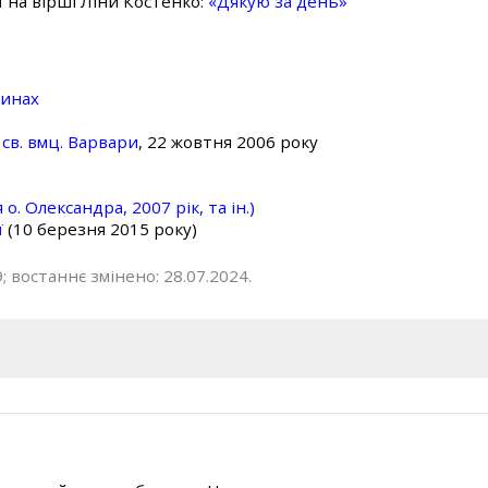
ї на вірші Ліни Костенко:
«Дякую за день»
линах
св. вмц. Варвари
, 22 жовтня 2006 року
о. Олександра, 2007 рік, та ін.)
ї
(10 березня 2015 року)
; востаннє змінено: 28.07.2024.