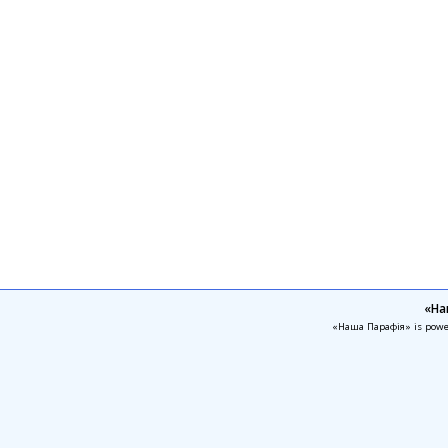
«На
«Наша Парафія» is pow