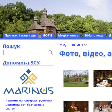
Про нас і наш сайт
НОТИ
Медіа-книга
Бібліотека
Д
Медіа-книга
Пошук
Фото, відео, 
Допомога ЗСУ
Невтомні волонтерські рученята
Допомога роті безпілотних
систем