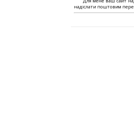
Для мене ваш сайт на
надіслати поштовим перек