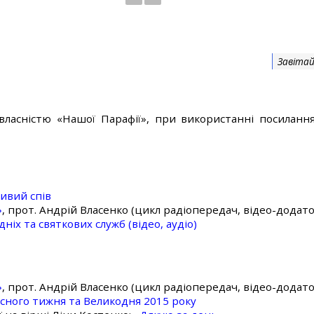
Завітай
власністю «Нашої Парафії», при використанні посилання
ивий спів
»
, прот. Андрій Власенко (цикл радіопередач, відео-додато
ніх та святкових служб (відео, аудіо)
»
, прот. Андрій Власенко (цикл радіопередач, відео-додато
асного тижня та Великодня 2015 року