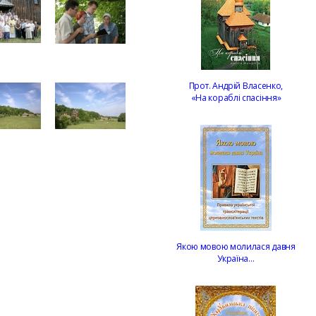
Прот. Андрій Власенко,
«На кораблі спасіння»
Якою мовою молилася давня
Україна…