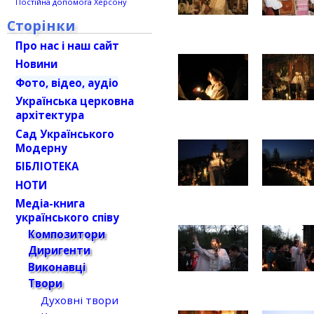
Постійна допомога Херсону
Сторінки
Про нас і наш сайт
Новини
Фото, відео, аудіо
Українська церковна
архітектура
Сад Українського
Модерну
БІБЛІОТЕКА
НОТИ
Медіа-книга
українського співу
Композитори
Диригенти
Виконавці
Твори
Духовні твори