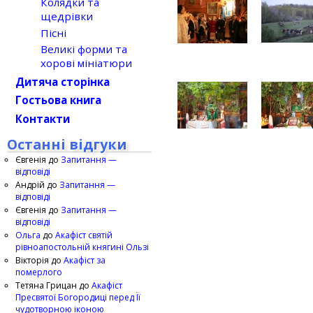
Колядки та
щедрівки
Пісні
Великі форми та
хорові мініатюри
Дитяча сторінка
Гостьова книга
Контакти
Останні відгуки
Євгенія
до
Запитання —
відповіді
Андрій
до
Запитання —
відповіді
Євгенія
до
Запитання —
відповіді
Ольга
до
Акафіст святій
рівноапостольній княгині Ользі
Вікторія
до
Акафіст за
померлого
Тетяна Грицан
до
Акафіст
Пресвятої Богородиці перед Її
чудотворною іконою