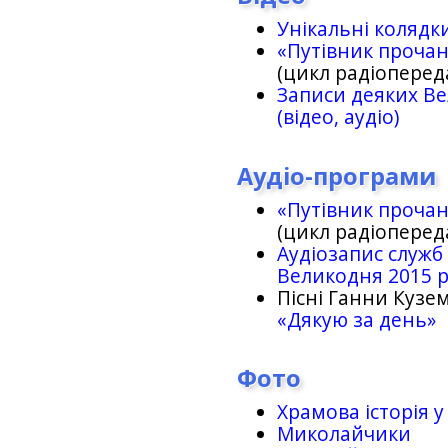
Унікальні колядк
«Путівник проча
(цикл радіоперед
Записи деяких Ве
(відео, аудіо)
Аудіо-програми
«Путівник проча
(цикл радіоперед
Аудіозапис служб
Великодня 2015 
Пісні Ганни Кузем
«Дякую за день»
Фото
Храмова історія у
Миколайчики