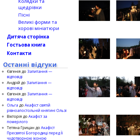
Колядки та
щедрівки
Пісні
Великі форми та
хорові мініатюри
Дитяча сторінка
Гостьова книга
Контакти
Останні відгуки
Євгенія
до
Запитання —
відповіді
Андрій
до
Запитання —
відповіді
Євгенія
до
Запитання —
відповіді
Ольга
до
Акафіст святій
рівноапостольній княгині Ользі
Вікторія
до
Акафіст за
померлого
Тетяна Грицан
до
Акафіст
Пресвятої Богородиці перед Її
чудотворною іконою