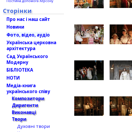
Постійна допомога Херсону
Сторінки
Про нас і наш сайт
Новини
Фото, відео, аудіо
Українська церковна
архітектура
Сад Українського
Модерну
БІБЛІОТЕКА
НОТИ
Медіа-книга
українського співу
Композитори
Диригенти
Виконавці
Твори
Духовні твори