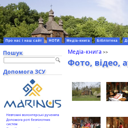
Про нас і наш сайт
НОТИ
Медіа-книга
Бібліотека
Д
Медіа-книга
Пошук
Фото, відео, 
Допомога ЗСУ
Невтомні волонтерські рученята
Допомога роті безпілотних
систем