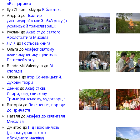
«Всецариця»
Ilya Zhitomirskiy
до
Бібліотека
Андрій
до
Псалтир
давньоукраїнський 1643 року (в
українській транслітерації)
Руслан
до
Акафіст до святого
Архистратига Михаїла
Лілія
до
Гостьова книга
Ольга
до
Акафіст святому
великомученику і цілителю
Пантелеймону
Benderski Valentyna
до
Зі
спогадів
Оксана
до
Ігор Соневицький.
Духовні твори
Денис
до
Акафіст свт.
Спиридону, єпископу
Тримифунтському, чудотворцю
Вікторія
до
Пояснення, поради
до Причастя
Наталя
до
Акафіст до святителя
Миколая
Дмитро
до
Під Твою милість
(давньоукраїнського
обихідного наспіву)