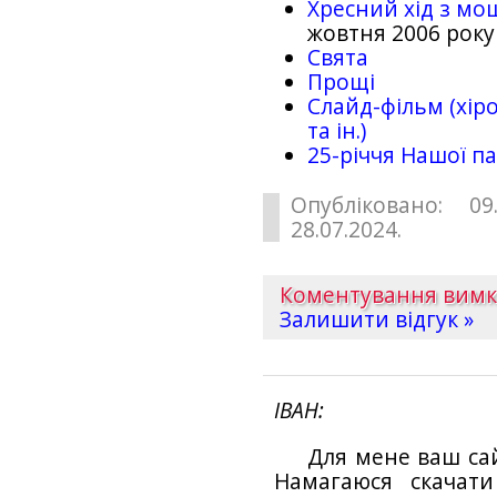
Хресний хід з мо
жовтня 2006 року
Свята
Прощі
Слайд-фільм (хіро
та ін.)
25-рiччя Нашої па
Опубліковано: 09
28.07.2024.
Коментування вим
Залишити відгук »
ІВАН
Для мене ваш са
Намагаюся скачат