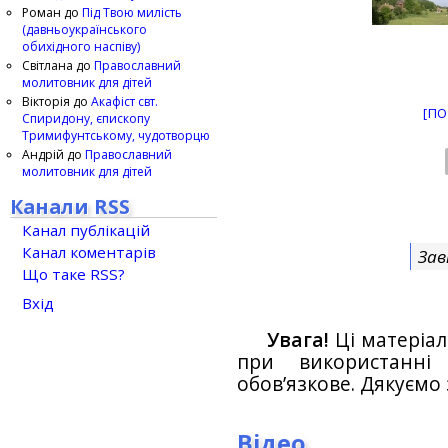
Роман
до
Під Твою милість
(давньоукраїнського
обихідного наспіву)
Світлана
до
Православний
молитовник для дітей
Вікторія
до
Акафіст свт.
[ПО
Спиридону, єпископу
Тримифунтському, чудотворцю
Андрій
до
Православний
молитовник для дітей
Канали RSS
Канал публікацій
Канал коментарів
Зав
Що таке RSS?
Вхід
Увага!
Ці матеріал
при використанн
обов’язкове. Дякуємо 
Відео