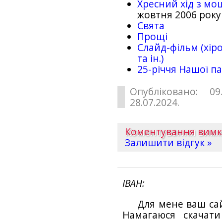
Хресний хід з мо
жовтня 2006 року
Свята
Прощі
Слайд-фільм (хіро
та ін.)
25-рiччя Нашої па
Опубліковано: 09
28.07.2024.
Коментування вим
Залишити відгук »
ІВАН
Для мене ваш са
Намагаюся скачат