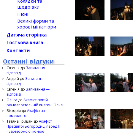
Колядки та
щедрівки
Пісні
Великі форми та
хорові мініатюри
Дитяча сторінка
Гостьова книга
Контакти
Останні відгуки
Євгенія
до
Запитання —
відповіді
Андрій
до
Запитання —
відповіді
Євгенія
до
Запитання —
відповіді
Ольга
до
Акафіст святій
рівноапостольній княгині Ользі
Вікторія
до
Акафіст за
померлого
Тетяна Грицан
до
Акафіст
Пресвятої Богородиці перед Її
чудотворною іконою