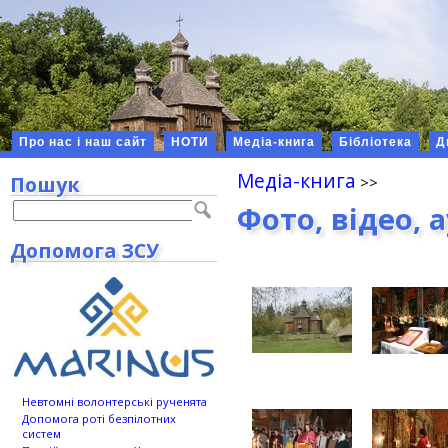
Про нас і наш сайт
НОТИ
Медіа-книга
Бібліотека
Д
Медіа-книга
Пошук
Фото, відео, 
Допомога ЗСУ
Невтомні волонтерські рученята
Допомога роті безпілотних
систем