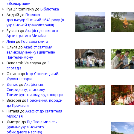
«Всецариця»
Ilya Zhitomirskiy
до
Бібліотека
Андрій
до
Псалтир
давньоукраїнський 1643 року (в
українській транслітерації)
Руслан
до
Акафіст до святого
Архистратига Михаїла
Лілія
до
Гостьова книга
Ольга
до
Акафіст святому
великомученику і цілителю
Пантелеймону
Benderski Valentyna
до
Зі
спогадів
Оксана
до
Ігор Соневицький.
Духовні твори
Денис
до
Акафіст свт.
Спиридону, єпископу
Тримифунтському, чудотворцю
Вікторія
до
Пояснення, поради
до Причастя
Наталя
до
Акафіст до святителя
Миколая
Дмитро
до
Під Твою милість
(давньоукраїнського
обихідного наспіву)