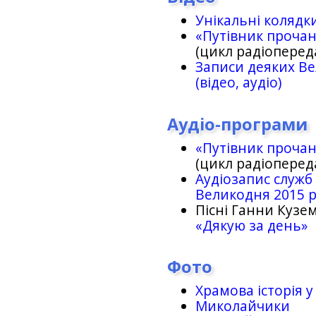
Унікальні колядк
«Путівник проча
(цикл радіоперед
Записи деяких Ве
(відео, аудіо)
Аудіо-програми
«Путівник проча
(цикл радіоперед
Аудіозапис служб
Великодня 2015 
Пісні Ганни Кузем
«Дякую за день»
Фото
Храмова історія у
Миколайчики