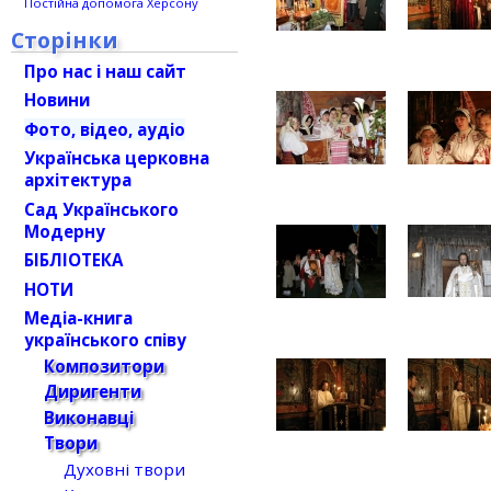
Постійна допомога Херсону
Сторінки
Про нас і наш сайт
Новини
Фото, відео, аудіо
Українська церковна
архітектура
Сад Українського
Модерну
БІБЛІОТЕКА
НОТИ
Медіа-книга
українського співу
Композитори
Диригенти
Виконавці
Твори
Духовні твори