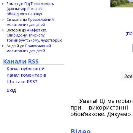
Роман
до
Під Твою милість
(давньоукраїнського
обихідного наспіву)
Світлана
до
Православний
молитовник для дітей
Вікторія
до
Акафіст свт.
[ПО
Спиридону, єпископу
Тримифунтському, чудотворцю
Андрій
до
Православний
молитовник для дітей
Канали RSS
Канал публікацій
Канал коментарів
Зав
Що таке RSS?
Вхід
Увага!
Ці матеріал
при використанн
обов’язкове. Дякуємо 
Відео