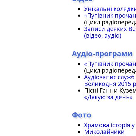
Унікальні колядк
«Путівник проча
(цикл радіоперед
Записи деяких Ве
(відео, аудіо)
Аудіо-програми
«Путівник проча
(цикл радіоперед
Аудіозапис служб
Великодня 2015 
Пісні Ганни Кузем
«Дякую за день»
Фото
Храмова історія у
Миколайчики