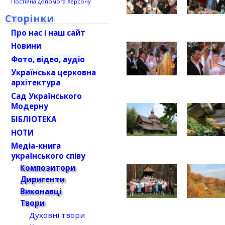
Постійна допомога Херсону
Сторінки
Про нас і наш сайт
Новини
Фото, відео, аудіо
Українська церковна
архітектура
Сад Українського
Модерну
БІБЛІОТЕКА
НОТИ
Медіа-книга
українського співу
Композитори
Диригенти
Виконавці
Твори
Духовні твори