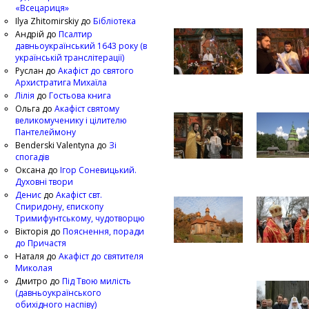
«Всецариця»
Ilya Zhitomirskiy
до
Бібліотека
Андрій
до
Псалтир
давньоукраїнський 1643 року (в
українській транслітерації)
Руслан
до
Акафіст до святого
Архистратига Михаїла
Лілія
до
Гостьова книга
Ольга
до
Акафіст святому
великомученику і цілителю
Пантелеймону
Benderski Valentyna
до
Зі
спогадів
Оксана
до
Ігор Соневицький.
Духовні твори
Денис
до
Акафіст свт.
Спиридону, єпископу
Тримифунтському, чудотворцю
Вікторія
до
Пояснення, поради
до Причастя
Наталя
до
Акафіст до святителя
Миколая
Дмитро
до
Під Твою милість
(давньоукраїнського
обихідного наспіву)