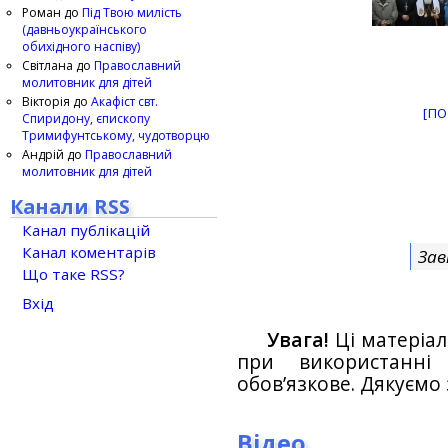
Роман
до
Під Твою милість
(давньоукраїнського
обихідного наспіву)
Світлана
до
Православний
молитовник для дітей
Вікторія
до
Акафіст свт.
[ПО
Спиридону, єпископу
Тримифунтському, чудотворцю
Андрій
до
Православний
молитовник для дітей
Канали RSS
Канал публікацій
Канал коментарів
Зав
Що таке RSS?
Вхід
Увага!
Ці матеріал
при використанн
обов’язкове. Дякуємо 
Відео