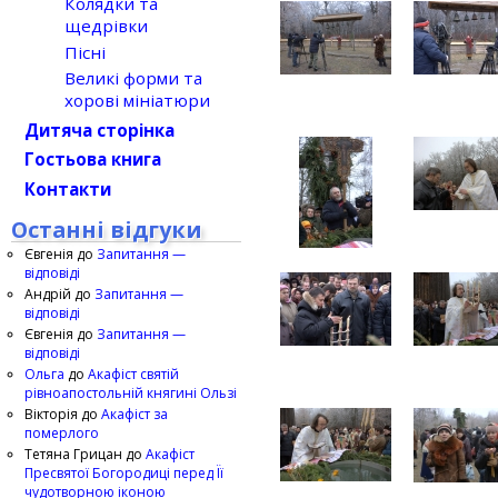
Колядки та
щедрівки
Пісні
Великі форми та
хорові мініатюри
Дитяча сторінка
Гостьова книга
Контакти
Останні відгуки
Євгенія
до
Запитання —
відповіді
Андрій
до
Запитання —
відповіді
Євгенія
до
Запитання —
відповіді
Ольга
до
Акафіст святій
рівноапостольній княгині Ользі
Вікторія
до
Акафіст за
померлого
Тетяна Грицан
до
Акафіст
Пресвятої Богородиці перед Її
чудотворною іконою