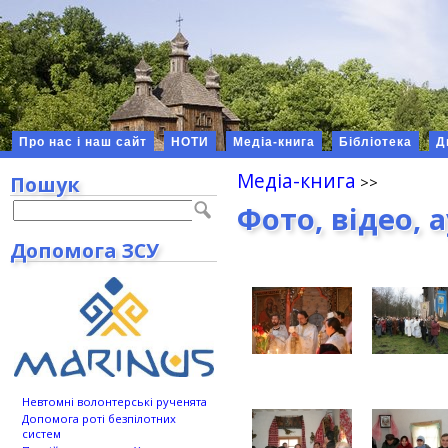
Про нас і наш сайт
НОТИ
Медіа-книга
Бібліотека
Д
Медіа-книга
Пошук
Фото, відео, 
Допомога ЗСУ
Невтомні волонтерські рученята
Допомога роті безпілотних
систем