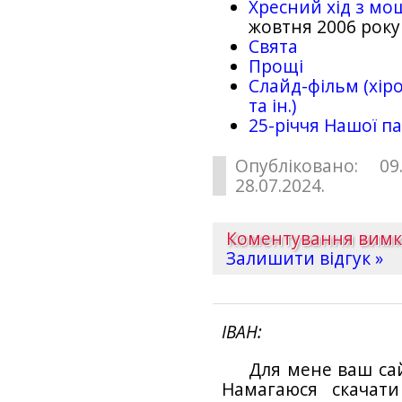
Хресний хід з мо
жовтня 2006 року
Свята
Прощі
Слайд-фільм (хіро
та ін.)
25-рiччя Нашої па
Опубліковано: 09
28.07.2024.
Коментування вим
Залишити відгук »
ІВАН
Для мене ваш са
Намагаюся скачат