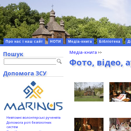
Про нас і наш сайт
НОТИ
Медіа-книга
Бібліотека
Д
Медіа-книга
Пошук
Фото, відео, 
Допомога ЗСУ
Невтомні волонтерські рученята
Допомога роті безпілотних
систем