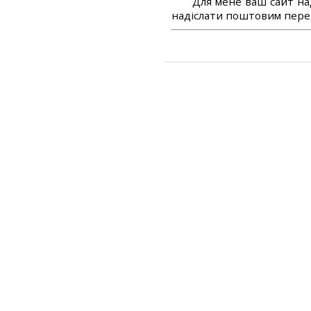
Для мене ваш сайт на
надіслати поштовим перек