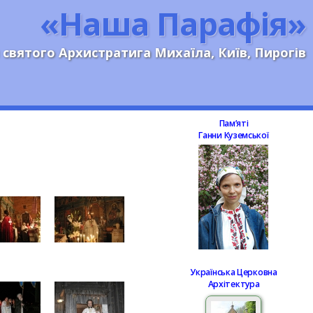
«Наша Парафія»
 святого Архистратига Михаїла, Київ, Пирогів
Памʼяті
Ганни Куземської
Українська Церковна
Архітектура