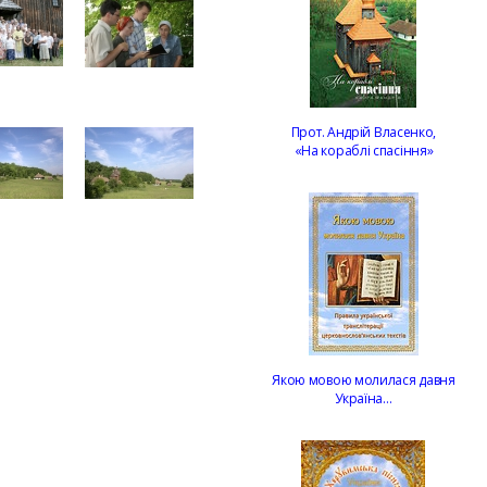
Прот. Андрій Власенко,
«На кораблі спасіння»
Якою мовою молилася давня
Україна…