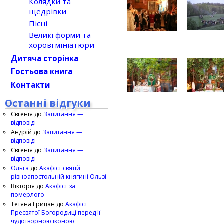
Колядки та
щедрівки
Пісні
Великі форми та
хорові мініатюри
Дитяча сторінка
Гостьова книга
Контакти
Останні відгуки
Євгенія
до
Запитання —
відповіді
Андрій
до
Запитання —
відповіді
Євгенія
до
Запитання —
відповіді
Ольга
до
Акафіст святій
рівноапостольній княгині Ользі
Вікторія
до
Акафіст за
померлого
Тетяна Грицан
до
Акафіст
Пресвятої Богородиці перед Її
чудотворною іконою