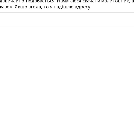
дзвичайно подобається. Намагаюся скачати молитовник, 
азом. Якщо згода, то я надішлю адресу.