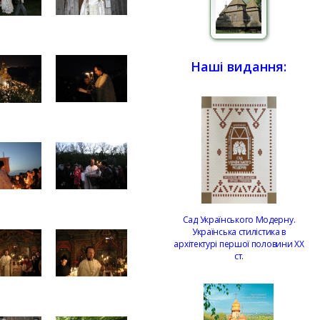
Наші видання:
Сад Українського Модерну.
Українська стилістика в
архітектурі першої половини ХХ
ст.