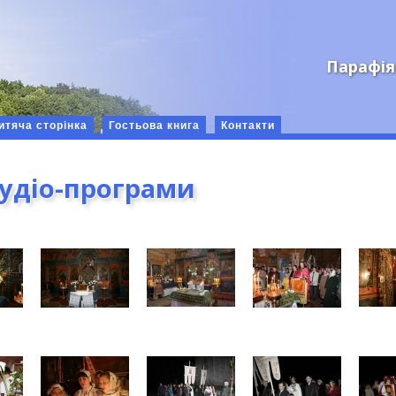
Парафія
итяча сторінка
Гостьова книга
Контакти
аудіо-програми