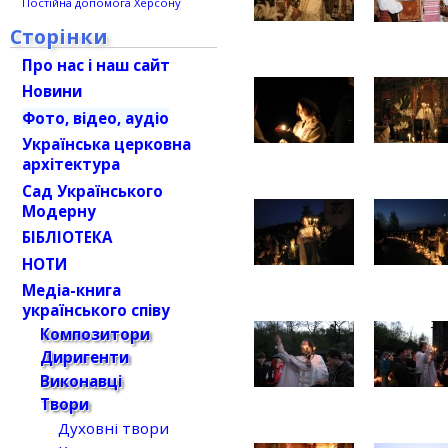
Постійна допомога Херсону
Сторінки
Про нас і наш сайт
Новини
Фото, відео, аудіо
Українська церковна
архітектура
Сад Українського
Модерну
БІБЛІОТЕКА
НОТИ
Медіа-книга
українського співу
Композитори
Диригенти
Виконавці
Твори
Духовні твори