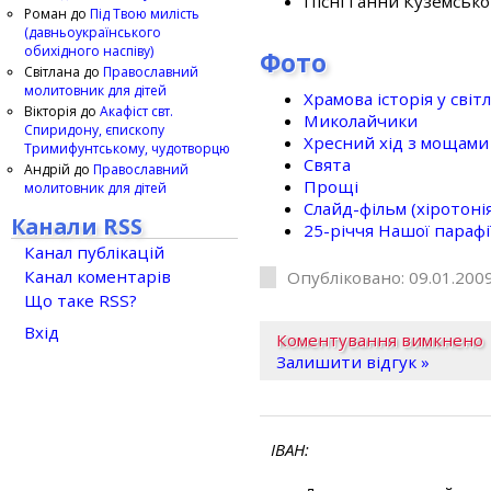
Пісні Ганни Куземсько
Роман
до
Під Твою милість
(давньоукраїнського
обихідного наспіву)
Фото
Світлана
до
Православний
молитовник для дітей
Храмова історія у світ
Вікторія
до
Акафіст свт.
Миколайчики
Спиридону, єпископу
Хресний хід з мощами 
Тримифунтському, чудотворцю
Свята
Андрій
до
Православний
Прощі
молитовник для дітей
Слайд-фільм (хіротонія 
Канали RSS
25-рiччя Нашої парафi
Канал публікацій
Канал коментарів
Опубліковано: 09.01.2009
Що таке RSS?
Вхід
Коментування вимкнено
Залишити відгук »
ІВАН