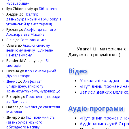
«Всецариця»
Ilya Zhitomirskiy
до
Бібліотека
Андрій
до
Псалтир
давньоукраїнський 1643 року (в
українській транслітерації)
Руслан
до
Акафіст до святого
Архистратига Михаїла
Лілія
до
Гостьова книга
Ольга
до
Акафіст святому
Увага!
Ці матеріали є 
великомученику і цілителю
Дякуємо за розуміння :-)
Пантелеймону
Benderski Valentyna
до
Зі
спогадів
Відео
Оксана
до
Ігор Соневицький.
Духовні твори
Унікальні колядки — ж
Денис
до
Акафіст свт.
«Путівник прочанина
Спиридону, єпископу
Тримифунтському, чудотворцю
Записи деяких Великод
Вікторія
до
Пояснення, поради
до Причастя
Аудіо-програми
Наталя
до
Акафіст до святителя
Миколая
«Путівник прочанина
Дмитро
до
Під Твою милість
(давньоукраїнського
Аудіозапис служб Стр
обихідного наспіву)