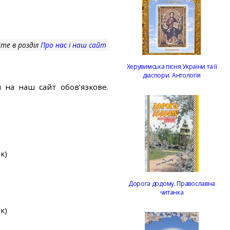
те в розділ
Про нас і наш сайт
Херувимська пісня України та її
діаспори. Антологія
 на наш сайт обов’язкове.
к)
Дорога додому. Православна
читанка
к)