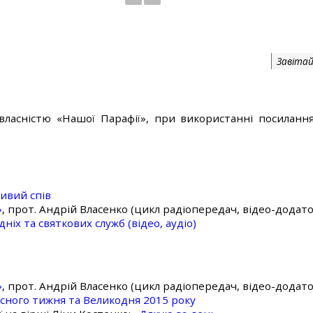
Завітай
власністю «Нашої Парафії», при використанні посилання
ивий спів
»
, прот. Андрій Власенко (цикл радіопередач, відео-додато
ніх та святкових служб (відео, аудіо)
»
, прот. Андрій Власенко (цикл радіопередач, відео-додато
асного тижня та Великодня 2015 року