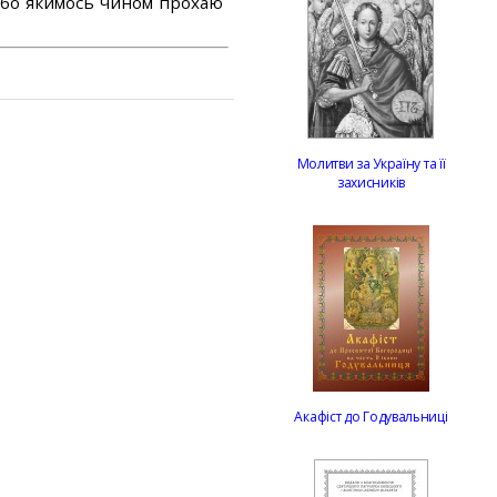
або якимось чином прохаю
Молитви за Україну та її
захисників
Акафіст до Годувальниці