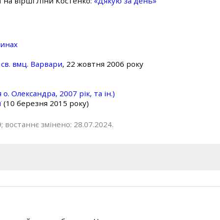
ї на вірші Ліни Костенко:
«Дякую за день»
линах
св. вмц. Варвари
, 22 жовтня 2006 року
о. Олександра, 2007 рік, та ін.)
ї
(10 березня 2015 року)
; востаннє змінено: 28.07.2024.