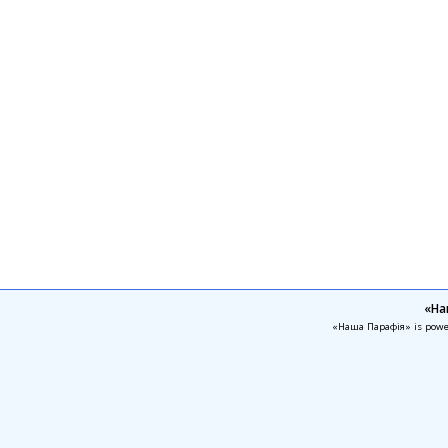
«На
«Наша Парафія» is pow