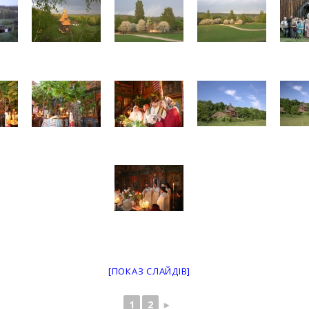
[ПОКАЗ СЛАЙДІВ]
1
2
►