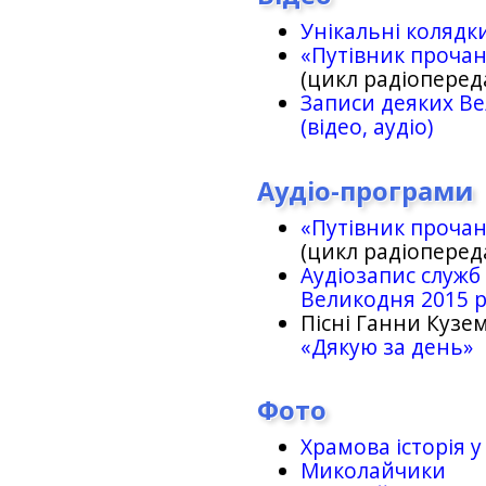
Унікальні колядк
«Путівник проча
(цикл радіоперед
Записи деяких Ве
(відео, аудіо)
Аудіо-програми
«Путівник проча
(цикл радіоперед
Аудіозапис служб
Великодня 2015 
Пісні Ганни Кузем
«Дякую за день»
Фото
Храмова історія у
Миколайчики