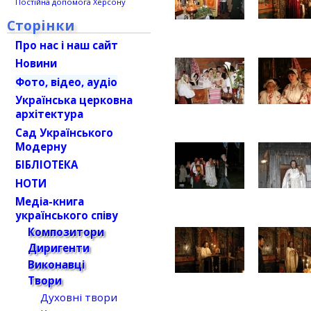
Постійна допомога Херсону
Сторінки
Про нас і наш сайт
Новини
Фото, відео, аудіо
Українська церковна
архітектура
Сад Українського
Модерну
БІБЛІОТЕКА
НОТИ
Медіа-книга
українського співу
Композитори
Диригенти
Виконавці
Твори
Духовні твори