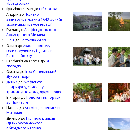
«Всецариця»
Ilya Zhitomirskiy
до
Бібліотека
Андрій
до
Псалтир
давньоукраїнський 1643 року (в
українській транслітерації)
Руслан
до
Акафіст до святого
Архистратига Михаїла
Лілія
до
Гостьова книга
Ольга
до
Акафіст святому
великомученику і цілителю
Пантелеймону
Benderski Valentyna
до
Зі
спогадів
Оксана
до
Ігор Соневицький.
Духовні твори
Денис
до
Акафіст свт.
Спиридону, єпископу
Тримифунтському, чудотворцю
Вікторія
до
Пояснення, поради
до Причастя
Наталя
до
Акафіст до святителя
Миколая
Дмитро
до
Під Твою милість
(давньоукраїнського
обихідного наспіву)