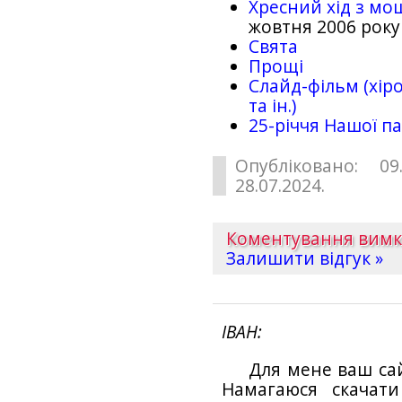
Хресний хід з мо
жовтня 2006 року
Свята
Прощі
Слайд-фільм (хіро
та ін.)
25-рiччя Нашої па
Опубліковано: 09
28.07.2024.
Коментування вим
Залишити відгук »
ІВАН
Для мене ваш са
Намагаюся скачат