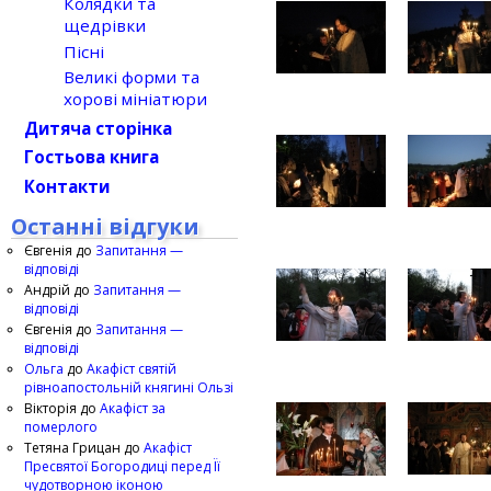
Колядки та
щедрівки
Пісні
Великі форми та
хорові мініатюри
Дитяча сторінка
Гостьова книга
Контакти
Останні відгуки
Євгенія
до
Запитання —
відповіді
Андрій
до
Запитання —
відповіді
Євгенія
до
Запитання —
відповіді
Ольга
до
Акафіст святій
рівноапостольній княгині Ользі
Вікторія
до
Акафіст за
померлого
Тетяна Грицан
до
Акафіст
Пресвятої Богородиці перед Її
чудотворною іконою