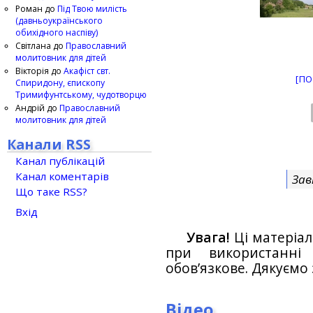
Роман
до
Під Твою милість
(давньоукраїнського
обихідного наспіву)
Світлана
до
Православний
молитовник для дітей
Вікторія
до
Акафіст свт.
[ПО
Спиридону, єпископу
Тримифунтському, чудотворцю
Андрій
до
Православний
молитовник для дітей
Канали RSS
Канал публікацій
Канал коментарів
Зав
Що таке RSS?
Вхід
Увага!
Ці матеріал
при використанн
обов’язкове. Дякуємо 
Відео