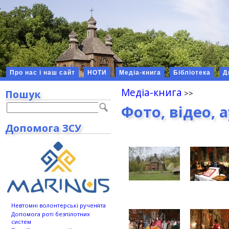
Про нас і наш сайт
НОТИ
Медіа-книга
Бібліотека
Д
Медіа-книга
Пошук
Фото, відео, 
Допомога ЗСУ
Невтомні волонтерські рученята
Допомога роті безпілотних
систем