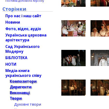
Постійна допомога Херсону
Сторінки
Про нас і наш сайт
Новини
Фото, відео, аудіо
Українська церковна
архітектура
Сад Українського
Модерну
БІБЛІОТЕКА
НОТИ
Медіа-книга
українського співу
Композитори
Диригенти
Виконавці
Твори
Духовні твори