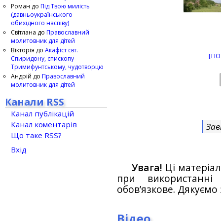
Роман
до
Під Твою милість
(давньоукраїнського
обихідного наспіву)
Світлана
до
Православний
молитовник для дітей
Вікторія
до
Акафіст свт.
[ПО
Спиридону, єпископу
Тримифунтському, чудотворцю
Андрій
до
Православний
молитовник для дітей
Канали RSS
Канал публікацій
Канал коментарів
Зав
Що таке RSS?
Вхід
Увага!
Ці матеріал
при використанн
обов’язкове. Дякуємо 
Відео