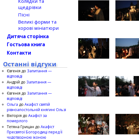
Колядки та
щедрівки
Пісні
Великі форми та
хорові мініатюри
Дитяча сторінка
Гостьова книга
Контакти
Останні відгуки
Євгенія
до
Запитання —
відповіді
Андрій
до
Запитання —
відповіді
Євгенія
до
Запитання —
відповіді
Ольга
до
Акафіст святій
рівноапостольній княгині Ользі
Вікторія
до
Акафіст за
померлого
Тетяна Грицан
до
Акафіст
Пресвятої Богородиці перед Її
чудотворною іконою