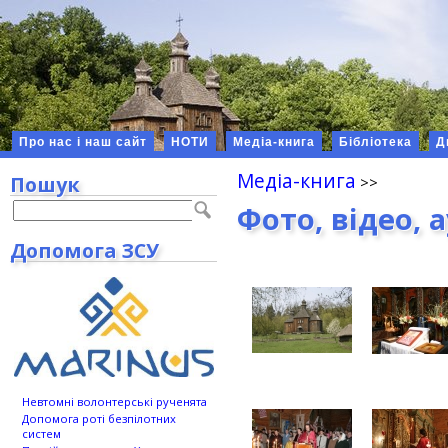
Про нас і наш сайт
НОТИ
Медіа-книга
Бібліотека
Д
Медіа-книга
Пошук
Фото, відео, 
Допомога ЗСУ
Невтомні волонтерські рученята
Допомога роті безпілотних
систем