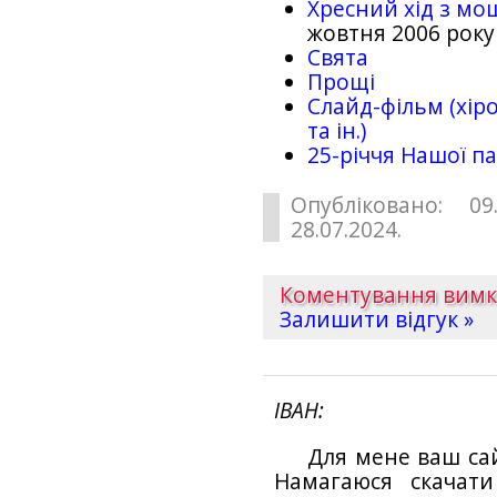
Хресний хід з мо
жовтня 2006 року
Свята
Прощі
Слайд-фільм (хіро
та ін.)
25-рiччя Нашої па
Опубліковано: 09
28.07.2024.
Коментування вим
Залишити відгук »
ІВАН
Для мене ваш са
Намагаюся скачат