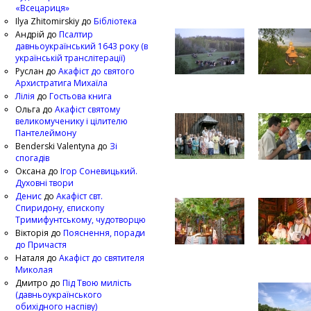
«Всецариця»
Ilya Zhitomirskiy
до
Бібліотека
Андрій
до
Псалтир
давньоукраїнський 1643 року (в
українській транслітерації)
Руслан
до
Акафіст до святого
Архистратига Михаїла
Лілія
до
Гостьова книга
Ольга
до
Акафіст святому
великомученику і цілителю
Пантелеймону
Benderski Valentyna
до
Зі
спогадів
Оксана
до
Ігор Соневицький.
Духовні твори
Денис
до
Акафіст свт.
Спиридону, єпископу
Тримифунтському, чудотворцю
Вікторія
до
Пояснення, поради
до Причастя
Наталя
до
Акафіст до святителя
Миколая
Дмитро
до
Під Твою милість
(давньоукраїнського
обихідного наспіву)