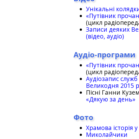
Унікальні колядк
«Путівник проча
(цикл радіоперед
Записи деяких Ве
(відео, аудіо)
Аудіо-програми
«Путівник проча
(цикл радіоперед
Аудіозапис служб
Великодня 2015 
Пісні Ганни Кузем
«Дякую за день»
Фото
Храмова історія у
Миколайчики