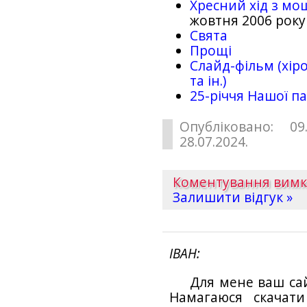
Хресний хід з мо
жовтня 2006 року
Свята
Прощі
Слайд-фільм (хіро
та ін.)
25-рiччя Нашої па
Опубліковано: 09
28.07.2024.
Коментування вим
Залишити відгук »
ІВАН
Для мене ваш са
Намагаюся скачат