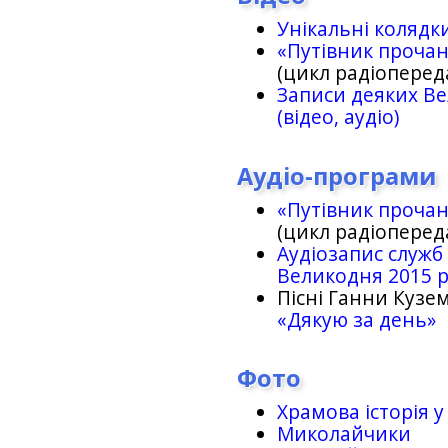
Унікальні колядк
«Путівник проча
(цикл радіоперед
Записи деяких Ве
(відео, аудіо)
Аудіо-програми
«Путівник проча
(цикл радіоперед
Аудіозапис служб
Великодня 2015 
Пісні Ганни Кузем
«Дякую за день»
Фото
Храмова історія у
Миколайчики