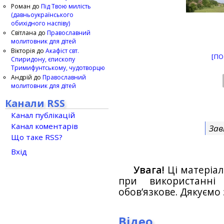
Роман
до
Під Твою милість
(давньоукраїнського
обихідного наспіву)
Світлана
до
Православний
молитовник для дітей
Вікторія
до
Акафіст свт.
[ПО
Спиридону, єпископу
Тримифунтському, чудотворцю
Андрій
до
Православний
молитовник для дітей
Канали RSS
Канал публікацій
Канал коментарів
Зав
Що таке RSS?
Вхід
Увага!
Ці матеріал
при використанн
обов’язкове. Дякуємо 
Відео