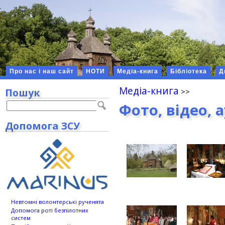
Про нас і наш сайт
НОТИ
Медіа-книга
Бібліотека
Д
Медіа-книга
Пошук
Фото, відео, 
Допомога ЗСУ
Невтомні волонтерські рученята
Допомога роті безпілотних
систем