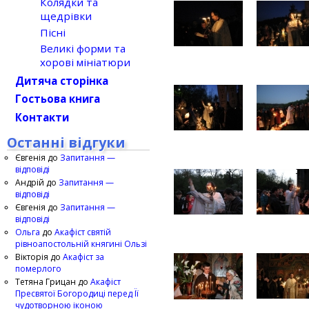
Колядки та
щедрівки
Пісні
Великі форми та
хорові мініатюри
Дитяча сторінка
Гостьова книга
Контакти
Останні відгуки
Євгенія
до
Запитання —
відповіді
Андрій
до
Запитання —
відповіді
Євгенія
до
Запитання —
відповіді
Ольга
до
Акафіст святій
рівноапостольній княгині Ользі
Вікторія
до
Акафіст за
померлого
Тетяна Грицан
до
Акафіст
Пресвятої Богородиці перед Її
чудотворною іконою