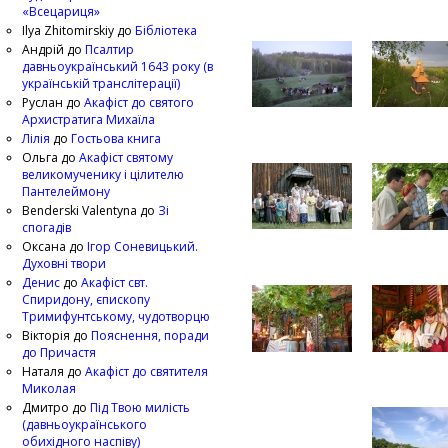
«Всецариця»
Ilya Zhitomirskiy
до
Бібліотека
Андрій
до
Псалтир
давньоукраїнський 1643 року (в
українській транслітерації)
Руслан
до
Акафіст до святого
Архистратига Михаїла
Лілія
до
Гостьова книга
Ольга
до
Акафіст святому
великомученику і цілителю
Пантелеймону
Benderski Valentyna
до
Зі
спогадів
Оксана
до
Ігор Соневицький.
Духовні твори
Денис
до
Акафіст свт.
Спиридону, єпископу
Тримифунтському, чудотворцю
Вікторія
до
Пояснення, поради
до Причастя
Наталя
до
Акафіст до святителя
Миколая
Дмитро
до
Під Твою милість
(давньоукраїнського
обихідного наспіву)