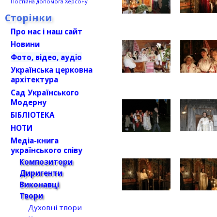
Постійна допомога Херсону
Сторінки
Про нас і наш сайт
Новини
Фото, відео, аудіо
Українська церковна
архітектура
Сад Українського
Модерну
БІБЛІОТЕКА
НОТИ
Медіа-книга
українського співу
Композитори
Диригенти
Виконавці
Твори
Духовні твори