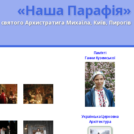
«Наша Парафія»
 святого Архистратига Михаїла, Київ, Пирогів
Памʼяті
Ганни Куземської
Українська Церковна
Архітектура