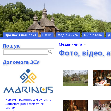
Про нас і наш сайт
НОТИ
Медіа-книга
Бібліотека
Д
Медіа-книга
Пошук
Фото, відео, 
Допомога ЗСУ
Невтомні волонтерські рученята
Допомога роті безпілотних
систем