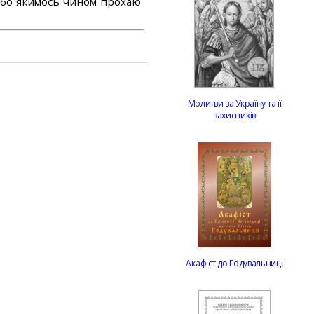
або якимось чином прохаю
Молитви за Україну та її
захисників
Акафіст до Годувальниці