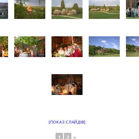
[ПОКАЗ СЛАЙДІВ]
1
2
►