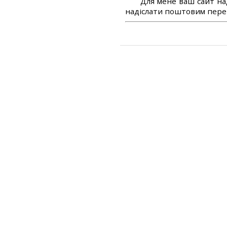
Для мене ваш сайт на
надіслати поштовим перек