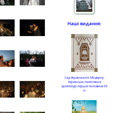
Наші видання:
Сад Українського Модерну.
Українська стилістика в
архітектурі першої половини ХХ
ст.