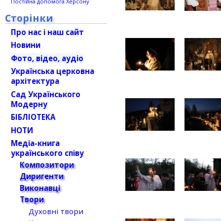
Постійна допомога Херсону
Сторінки
Про нас і наш сайт
Новини
Фото, відео, аудіо
Українська церковна
архітектура
Сад Українського
Модерну
БІБЛІОТЕКА
НОТИ
Медіа-книга
українського співу
Композитори
Диригенти
Виконавці
Твори
Духовні твори