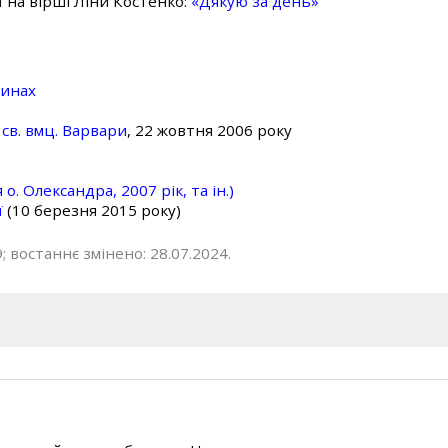
ї на вірші Ліни Костенко:
«Дякую за день»
линах
св. вмц. Варвари
, 22 жовтня 2006 року
о. Олександра, 2007 рік, та ін.)
ї
(10 березня 2015 року)
; востаннє змінено: 28.07.2024.