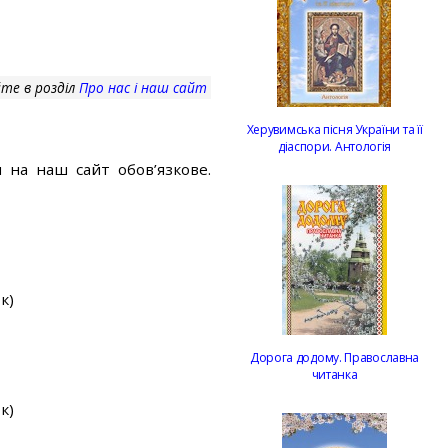
те в розділ
Про нас і наш сайт
Херувимська пісня України та її
діаспори. Антологія
 на наш сайт обов’язкове.
к)
Дорога додому. Православна
читанка
к)