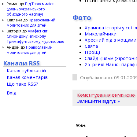
Пісні Ганни Куземсько
Роман
до
Під Твою милість
(давньоукраїнського
обихідного наспіву)
Фото
Світлана
до
Православний
молитовник для дітей
Храмова історія у світ
Вікторія
до
Акафіст свт.
Миколайчики
Спиридону, єпископу
Хресний хід з мощами 
Тримифунтському, чудотворцю
Свята
Андрій
до
Православний
Прощі
молитовник для дітей
Слайд-фільм (хіротонія 
Канали RSS
25-рiччя Нашої парафi
Канал публікацій
Канал коментарів
Опубліковано: 09.01.2009
Що таке RSS?
Вхід
Коментування вимкнено
Залишити відгук »
ІВАН