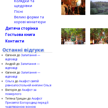
Колядки та
щедрівки
Пісні
Великі форми та
хорові мініатюри
Дитяча сторінка
Гостьова книга
Контакти
Останні відгуки
Євгенія
до
Запитання —
відповіді
Андрій
до
Запитання —
відповіді
Євгенія
до
Запитання —
відповіді
Ольга
до
Акафіст святій
рівноапостольній княгині Ользі
Вікторія
до
Акафіст за
померлого
Тетяна Грицан
до
Акафіст
Пресвятої Богородиці перед Її
чудотворною іконою