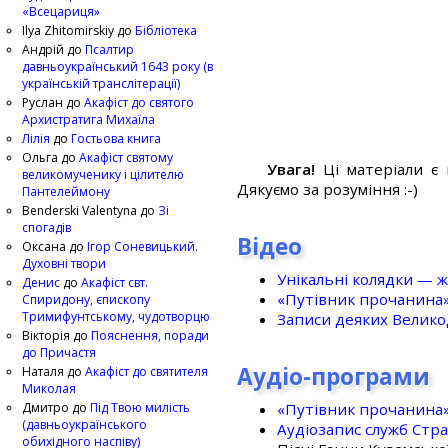
«Всецариця»
Ilya Zhitomirskiy
до
Бібліотека
Андрій
до
Псалтир
давньоукраїнський 1643 року (в
українській транслітерації)
Руслан
до
Акафіст до святого
Архистратига Михаїла
Лілія
до
Гостьова книга
Ольга
до
Акафіст святому
Увага!
Ці матеріали є 
великомученику і цілителю
Дякуємо за розуміння :-)
Пантелеймону
Benderski Valentyna
до
Зі
спогадів
Відео
Оксана
до
Ігор Соневицький.
Духовні твори
Унікальні колядки — ж
Денис
до
Акафіст свт.
«Путівник прочанина
Спиридону, єпископу
Тримифунтському, чудотворцю
Записи деяких Великод
Вікторія
до
Пояснення, поради
до Причастя
Аудіо-програми
Наталя
до
Акафіст до святителя
Миколая
«Путівник прочанина
Дмитро
до
Під Твою милість
(давньоукраїнського
Аудіозапис служб Стр
обихідного наспіву)