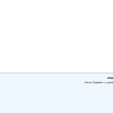
«На
«Наша Парафія» is pow