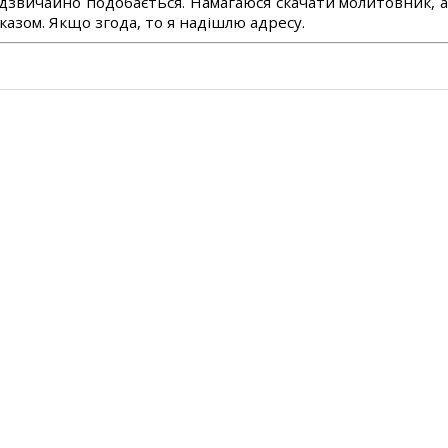
дзвичайно подобається. Намагаюся скачати молитовник, 
азом. Якщо згода, то я надішлю адресу.