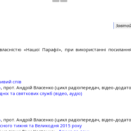
Завітай
власністю «Нашої Парафії», при використанні посилання
ивий спів
»
, прот. Андрій Власенко (цикл радіопередач, відео-додато
ніх та святкових служб (відео, аудіо)
»
, прот. Андрій Власенко (цикл радіопередач, відео-додато
асного тижня та Великодня 2015 року