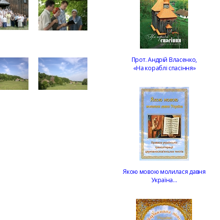
Прот. Андрій Власенко,
«На кораблі спасіння»
Якою мовою молилася давня
Україна…