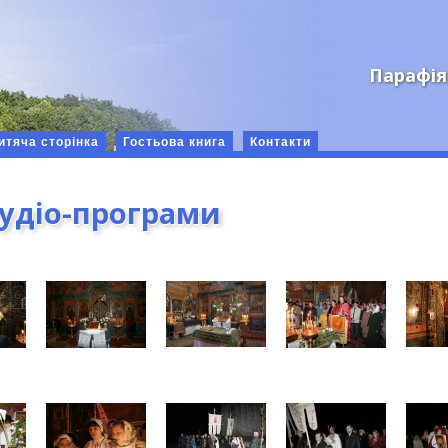
Парафія
итяча сторінка
Гостьова книга
Контакти
аудіо-програми