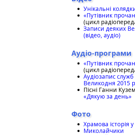
Унікальні колядк
«Путівник проча
(цикл радіоперед
Записи деяких Ве
(відео, аудіо)
Аудіо-програми
«Путівник проча
(цикл радіоперед
Аудіозапис служб
Великодня 2015 
Пісні Ганни Кузем
«Дякую за день»
Фото
Храмова історія у
Миколайчики