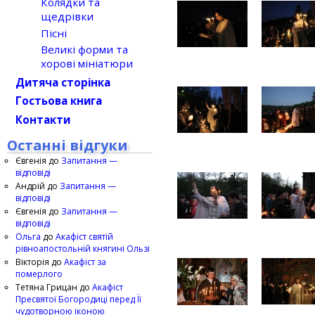
Колядки та
щедрівки
Пісні
Великі форми та
хорові мініатюри
Дитяча сторінка
Гостьова книга
Контакти
Останні відгуки
Євгенія
до
Запитання —
відповіді
Андрій
до
Запитання —
відповіді
Євгенія
до
Запитання —
відповіді
Ольга
до
Акафіст святій
рівноапостольній княгині Ользі
Вікторія
до
Акафіст за
померлого
Тетяна Грицан
до
Акафіст
Пресвятої Богородиці перед Її
чудотворною іконою