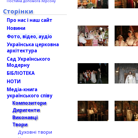
Постійна допомога Херсону
Сторінки
Про нас і наш сайт
Новини
Фото, відео, аудіо
Українська церковна
архітектура
Сад Українського
Модерну
БІБЛІОТЕКА
НОТИ
Медіа-книга
українського співу
Композитори
Диригенти
Виконавці
Твори
Духовні твори