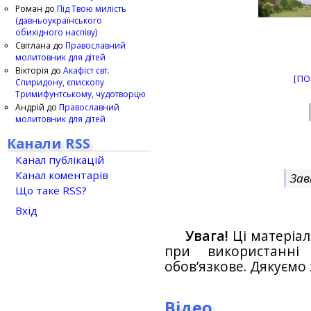
Роман
до
Під Твою милість
(давньоукраїнського
обихідного наспіву)
Світлана
до
Православний
молитовник для дітей
Вікторія
до
Акафіст свт.
[ПО
Спиридону, єпископу
Тримифунтському, чудотворцю
Андрій
до
Православний
молитовник для дітей
Канали RSS
Канал публікацій
Канал коментарів
Зав
Що таке RSS?
Вхід
Увага!
Ці матеріал
при використанн
обов’язкове. Дякуємо 
Відео