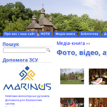
Про нас і наш сайт
НОТИ
Медіа-книга
Бібліотека
Д
Медіа-книга
Пошук
Фото, відео, 
Допомога ЗСУ
Невтомні волонтерські рученята
Допомога роті безпілотних
систем