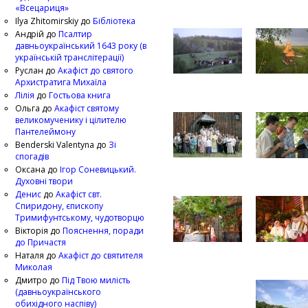
«Всецариця»
Ilya Zhitomirskiy
до
Бібліотека
Андрій
до
Псалтир
давньоукраїнський 1643 року (в
українській транслітерації)
Руслан
до
Акафіст до святого
Архистратига Михаїла
Лілія
до
Гостьова книга
Ольга
до
Акафіст святому
великомученику і цілителю
Пантелеймону
Benderski Valentyna
до
Зі
спогадів
Оксана
до
Ігор Соневицький.
Духовні твори
Денис
до
Акафіст свт.
Спиридону, єпископу
Тримифунтському, чудотворцю
Вікторія
до
Пояснення, поради
до Причастя
Наталя
до
Акафіст до святителя
Миколая
Дмитро
до
Під Твою милість
(давньоукраїнського
обихідного наспіву)