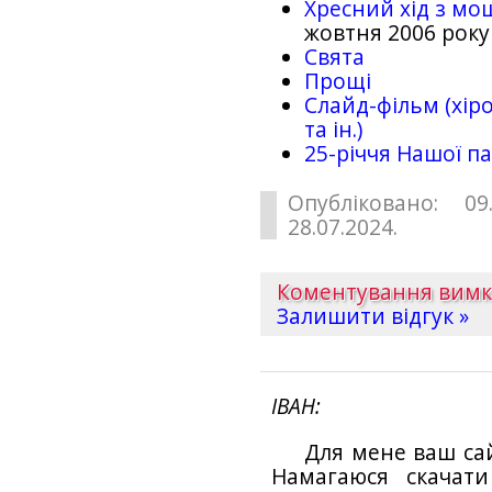
Хресний хід з мо
жовтня 2006 року
Свята
Прощі
Слайд-фільм (хіро
та ін.)
25-рiччя Нашої па
Опубліковано: 09
28.07.2024.
Коментування вим
Залишити відгук »
ІВАН
Для мене ваш са
Намагаюся скачат