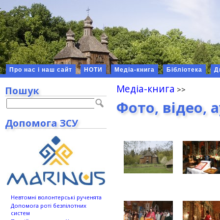
Про нас і наш сайт
НОТИ
Медіа-книга
Бібліотека
Д
Медіа-книга
Пошук
Фото, відео, 
Допомога ЗСУ
Невтомні волонтерські рученята
Допомога роті безпілотних
систем