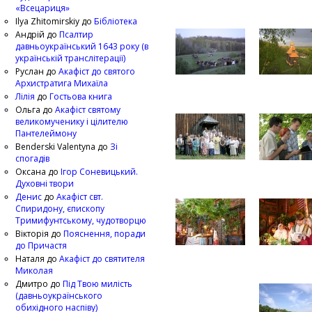
«Всецариця»
Ilya Zhitomirskiy
до
Бібліотека
Андрій
до
Псалтир
давньоукраїнський 1643 року (в
українській транслітерації)
Руслан
до
Акафіст до святого
Архистратига Михаїла
Лілія
до
Гостьова книга
Ольга
до
Акафіст святому
великомученику і цілителю
Пантелеймону
Benderski Valentyna
до
Зі
спогадів
Оксана
до
Ігор Соневицький.
Духовні твори
Денис
до
Акафіст свт.
Спиридону, єпископу
Тримифунтському, чудотворцю
Вікторія
до
Пояснення, поради
до Причастя
Наталя
до
Акафіст до святителя
Миколая
Дмитро
до
Під Твою милість
(давньоукраїнського
обихідного наспіву)