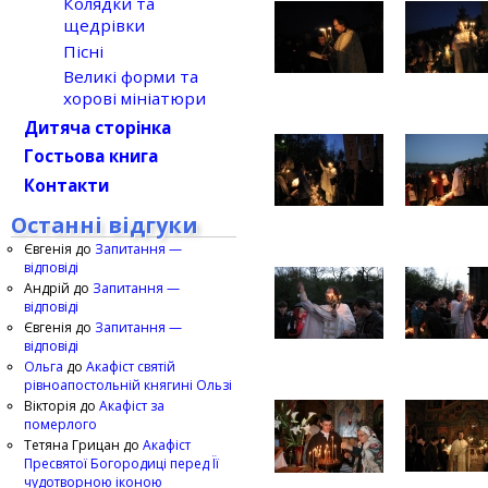
Колядки та
щедрівки
Пісні
Великі форми та
хорові мініатюри
Дитяча сторінка
Гостьова книга
Контакти
Останні відгуки
Євгенія
до
Запитання —
відповіді
Андрій
до
Запитання —
відповіді
Євгенія
до
Запитання —
відповіді
Ольга
до
Акафіст святій
рівноапостольній княгині Ользі
Вікторія
до
Акафіст за
померлого
Тетяна Грицан
до
Акафіст
Пресвятої Богородиці перед Її
чудотворною іконою