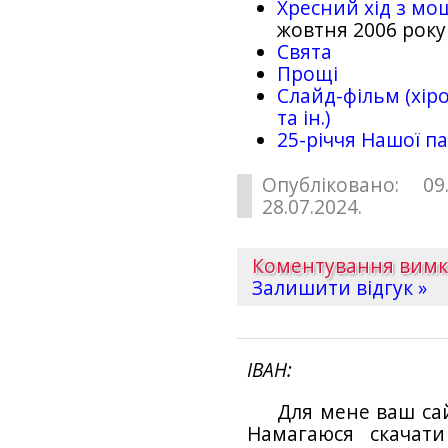
Хресний хід з мо
жовтня 2006 року
Свята
Прощі
Слайд-фільм (хіро
та ін.)
25-рiччя Нашої па
Опубліковано: 09
28.07.2024.
Коментування вим
Залишити відгук »
ІВАН
Для мене ваш са
Намагаюся скачат