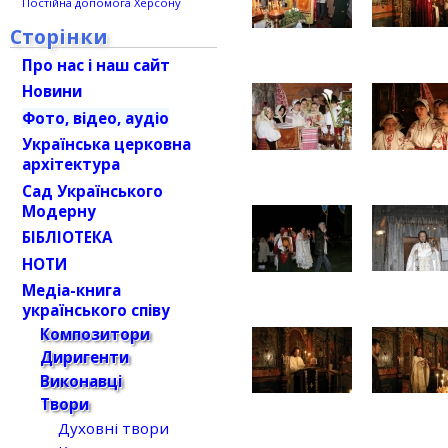
Постійна допомога Херсону
Сторінки
Про нас і наш сайт
Новини
Фото, відео, аудіо
Українська церковна
архітектура
Сад Українського
Модерну
БІБЛІОТЕКА
НОТИ
Медіа-книга
українського співу
Композитори
Диригенти
Виконавці
Твори
Духовні твори