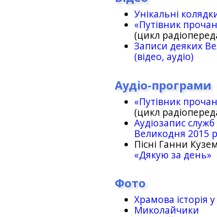
Унікальні колядк
«Путівник проча
(цикл радіоперед
Записи деяких Ве
(відео, аудіо)
Аудіо-програми
«Путівник проча
(цикл радіоперед
Аудіозапис служб
Великодня 2015 
Пісні Ганни Кузем
«Дякую за день»
Фото
Храмова історія у
Миколайчики