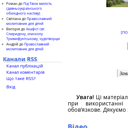
Роман
до
Під Твою милість
(давньоукраїнського
обихідного наспіву)
Світлана
до
Православний
молитовник для дітей
Вікторія
до
Акафіст свт.
[ПО
Спиридону, єпископу
Тримифунтському, чудотворцю
Андрій
до
Православний
молитовник для дітей
Канали RSS
Канал публікацій
Канал коментарів
Зав
Що таке RSS?
Вхід
Увага!
Ці матеріал
при використанн
обов’язкове. Дякуємо 
Відео