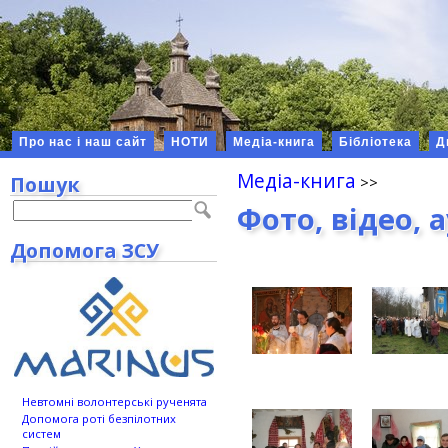
Про нас і наш сайт
НОТИ
Медіа-книга
Бібліотека
Д
Медіа-книга
Пошук
Фото, відео, 
Допомога ЗСУ
Невтомні волонтерські рученята
Допомога роті безпілотних
систем