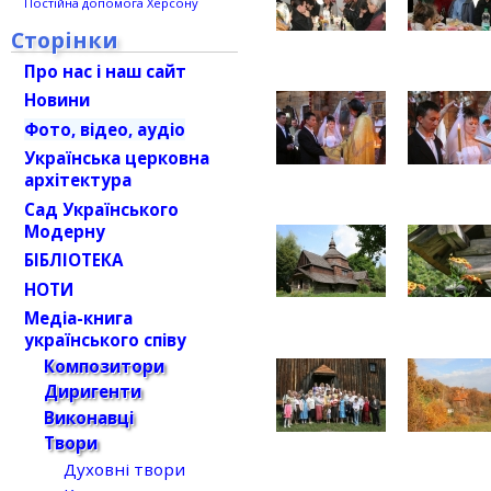
Постійна допомога Херсону
Сторінки
Про нас і наш сайт
Новини
Фото, відео, аудіо
Українська церковна
архітектура
Сад Українського
Модерну
БІБЛІОТЕКА
НОТИ
Медіа-книга
українського співу
Композитори
Диригенти
Виконавці
Твори
Духовні твори