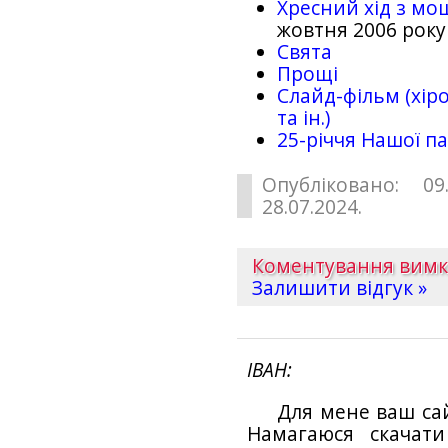
Хресний хід з мо
жовтня 2006 року
Свята
Прощі
Слайд-фільм (хіро
та ін.)
25-рiччя Нашої па
Опубліковано: 09
28.07.2024.
Коментування вим
Залишити відгук »
ІВАН
Для мене ваш са
Намагаюся скачат