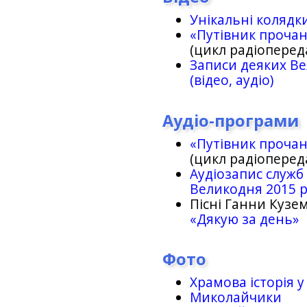
Унікальні колядк
«Путівник проча
(цикл радіоперед
Записи деяких Ве
(відео, аудіо)
Аудіо-програми
«Путівник проча
(цикл радіоперед
Аудіозапис служб
Великодня 2015 
Пісні Ганни Кузем
«Дякую за день»
Фото
Храмова історія у
Миколайчики