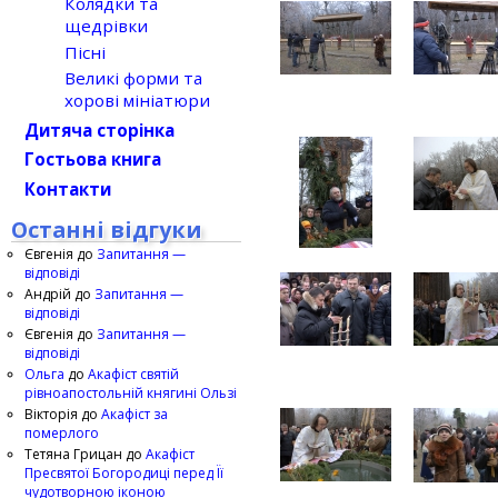
Колядки та
щедрівки
Пісні
Великі форми та
хорові мініатюри
Дитяча сторінка
Гостьова книга
Контакти
Останні відгуки
Євгенія
до
Запитання —
відповіді
Андрій
до
Запитання —
відповіді
Євгенія
до
Запитання —
відповіді
Ольга
до
Акафіст святій
рівноапостольній княгині Ользі
Вікторія
до
Акафіст за
померлого
Тетяна Грицан
до
Акафіст
Пресвятої Богородиці перед Її
чудотворною іконою