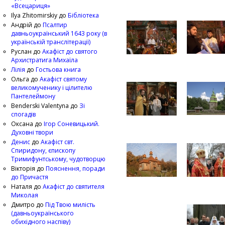
«Всецариця»
Ilya Zhitomirskiy
до
Бібліотека
Андрій
до
Псалтир
давньоукраїнський 1643 року (в
українській транслітерації)
Руслан
до
Акафіст до святого
Архистратига Михаїла
Лілія
до
Гостьова книга
Ольга
до
Акафіст святому
великомученику і цілителю
Пантелеймону
Benderski Valentyna
до
Зі
спогадів
Оксана
до
Ігор Соневицький.
Духовні твори
Денис
до
Акафіст свт.
Спиридону, єпископу
Тримифунтському, чудотворцю
Вікторія
до
Пояснення, поради
до Причастя
Наталя
до
Акафіст до святителя
Миколая
Дмитро
до
Під Твою милість
(давньоукраїнського
обихідного наспіву)