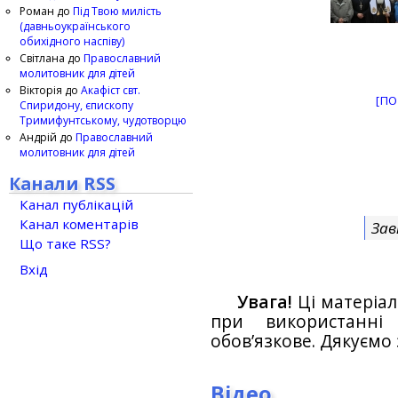
Роман
до
Під Твою милість
(давньоукраїнського
обихідного наспіву)
Світлана
до
Православний
молитовник для дітей
Вікторія
до
Акафіст свт.
[ПО
Спиридону, єпископу
Тримифунтському, чудотворцю
Андрій
до
Православний
молитовник для дітей
Канали RSS
Канал публікацій
Канал коментарів
Зав
Що таке RSS?
Вхід
Увага!
Ці матеріал
при використанн
обов’язкове. Дякуємо 
Відео