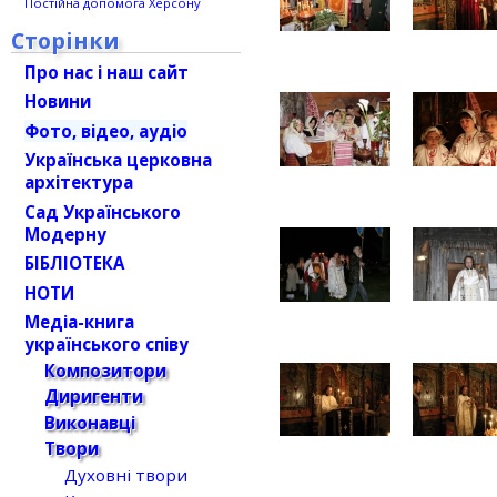
Постійна допомога Херсону
Сторінки
Про нас і наш сайт
Новини
Фото, відео, аудіо
Українська церковна
архітектура
Сад Українського
Модерну
БІБЛІОТЕКА
НОТИ
Медіа-книга
українського співу
Композитори
Диригенти
Виконавці
Твори
Духовні твори