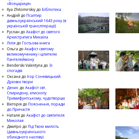
«Всецариця»
Ilya Zhitomirskiy
до
Бібліотека
Андрій
до
Псалтир
давньоукраїнський 1643 року (в
українській транслітерації)
Руслан
до
Акафіст до святого
Архистратига Михаїла
Лілія
до
Гостьова книга
Ольга
до
Акафіст святому
великомученику і цілителю
Пантелеймону
Benderski Valentyna
до
Зі
спогадів
Оксана
до
Ігор Соневицький.
Духовні твори
Денис
до
Акафіст свт.
Спиридону, єпископу
Тримифунтському, чудотворцю
Вікторія
до
Пояснення, поради
до Причастя
Наталя
до
Акафіст до святителя
Миколая
Дмитро
до
Під Твою милість
(давньоукраїнського
обихідного наспіву)