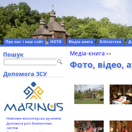
Про нас і наш сайт
НОТИ
Медіа-книга
Бібліотека
Д
Медіа-книга
Пошук
Фото, відео, 
Допомога ЗСУ
Невтомні волонтерські рученята
Допомога роті безпілотних
систем