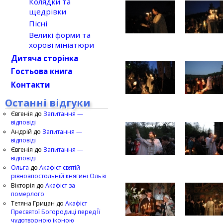
Колядки та
щедрівки
Пісні
Великі форми та
хорові мініатюри
Дитяча сторінка
Гостьова книга
Контакти
Останні відгуки
Євгенія
до
Запитання —
відповіді
Андрій
до
Запитання —
відповіді
Євгенія
до
Запитання —
відповіді
Ольга
до
Акафіст святій
рівноапостольній княгині Ользі
Вікторія
до
Акафіст за
померлого
Тетяна Грицан
до
Акафіст
Пресвятої Богородиці перед Її
чудотворною іконою