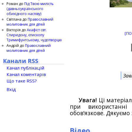
Роман
до
Під Твою милість
(давньоукраїнського
обихідного наспіву)
Світлана
до
Православний
молитовник для дітей
Вікторія
до
Акафіст свт.
[ПО
Спиридону, єпископу
Тримифунтському, чудотворцю
Андрій
до
Православний
молитовник для дітей
Канали RSS
Канал публікацій
Канал коментарів
Зав
Що таке RSS?
Вхід
Увага!
Ці матеріал
при використанн
обов’язкове. Дякуємо 
Відео