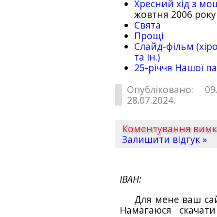
Хресний хід з мо
жовтня 2006 року
Свята
Прощі
Слайд-фільм (хіро
та ін.)
25-рiччя Нашої па
Опубліковано: 09
28.07.2024.
Коментування вим
Залишити відгук »
ІВАН
Для мене ваш са
Намагаюся скачат