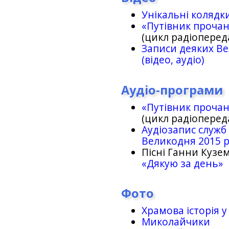
Унікальні колядк
«Путівник проча
(цикл радіоперед
Записи деяких Ве
(відео, аудіо)
Аудіо-програми
«Путівник проча
(цикл радіоперед
Аудіозапис служб
Великодня 2015 
Пісні Ганни Кузем
«Дякую за день»
Фото
Храмова історія у
Миколайчики