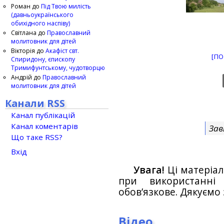
Роман
до
Під Твою милість
(давньоукраїнського
обихідного наспіву)
Світлана
до
Православний
молитовник для дітей
Вікторія
до
Акафіст свт.
[ПО
Спиридону, єпископу
Тримифунтському, чудотворцю
Андрій
до
Православний
молитовник для дітей
Канали RSS
Канал публікацій
Канал коментарів
Зав
Що таке RSS?
Вхід
Увага!
Ці матеріал
при використанн
обов’язкове. Дякуємо 
Відео