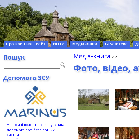
Про нас і наш сайт
НОТИ
Медіа-книга
Бібліотека
Д
Медіа-книга
Пошук
Фото, відео, 
Допомога ЗСУ
Невтомні волонтерські рученята
Допомога роті безпілотних
систем