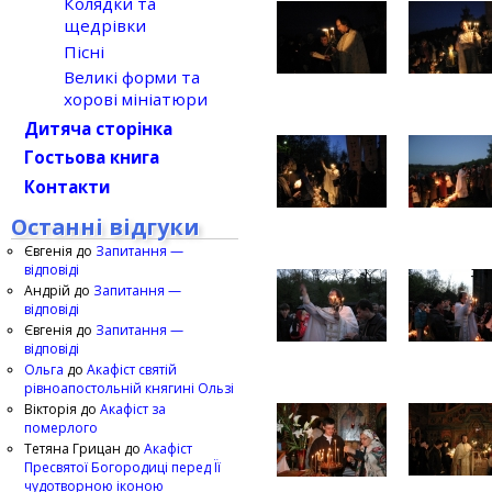
Колядки та
щедрівки
Пісні
Великі форми та
хорові мініатюри
Дитяча сторінка
Гостьова книга
Контакти
Останні відгуки
Євгенія
до
Запитання —
відповіді
Андрій
до
Запитання —
відповіді
Євгенія
до
Запитання —
відповіді
Ольга
до
Акафіст святій
рівноапостольній княгині Ользі
Вікторія
до
Акафіст за
померлого
Тетяна Грицан
до
Акафіст
Пресвятої Богородиці перед Її
чудотворною іконою