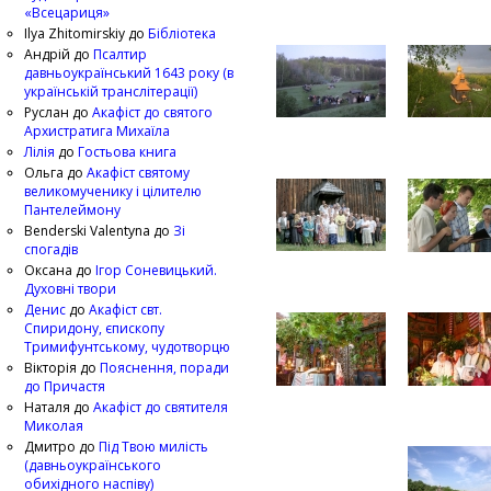
«Всецариця»
Ilya Zhitomirskiy
до
Бібліотека
Андрій
до
Псалтир
давньоукраїнський 1643 року (в
українській транслітерації)
Руслан
до
Акафіст до святого
Архистратига Михаїла
Лілія
до
Гостьова книга
Ольга
до
Акафіст святому
великомученику і цілителю
Пантелеймону
Benderski Valentyna
до
Зі
спогадів
Оксана
до
Ігор Соневицький.
Духовні твори
Денис
до
Акафіст свт.
Спиридону, єпископу
Тримифунтському, чудотворцю
Вікторія
до
Пояснення, поради
до Причастя
Наталя
до
Акафіст до святителя
Миколая
Дмитро
до
Під Твою милість
(давньоукраїнського
обихідного наспіву)