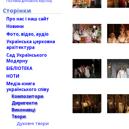
Постійна допомога Херсону
Сторінки
Про нас і наш сайт
Новини
Фото, відео, аудіо
Українська церковна
архітектура
Сад Українського
Модерну
БІБЛІОТЕКА
НОТИ
Медіа-книга
українського співу
Композитори
Диригенти
Виконавці
Твори
Духовні твори