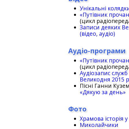
Унікальні колядк
«Путівник проча
(цикл радіоперед
Записи деяких Ве
(відео, аудіо)
Аудіо-програми
«Путівник проча
(цикл радіоперед
Аудіозапис служб
Великодня 2015 
Пісні Ганни Кузем
«Дякую за день»
Фото
Храмова історія у
Миколайчики