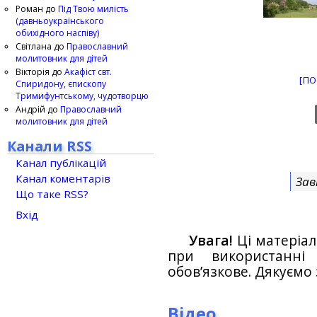
Роман
до
Під Твою милість
(давньоукраїнського
обихідного наспіву)
Світлана
до
Православний
молитовник для дітей
Вікторія
до
Акафіст свт.
[ПО
Спиридону, єпископу
Тримифунтському, чудотворцю
Андрій
до
Православний
молитовник для дітей
Канали RSS
Канал публікацій
Канал коментарів
Зав
Що таке RSS?
Вхід
Увага!
Ці матеріал
при використанн
обов’язкове. Дякуємо 
Відео