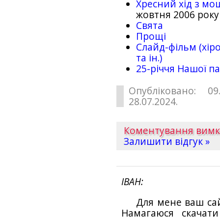
Хресний хід з мо
жовтня 2006 року
Свята
Прощі
Слайд-фільм (хіро
та ін.)
25-рiччя Нашої па
Опубліковано: 09
28.07.2024.
Коментування вим
Залишити відгук »
ІВАН
Для мене ваш са
Намагаюся скачат