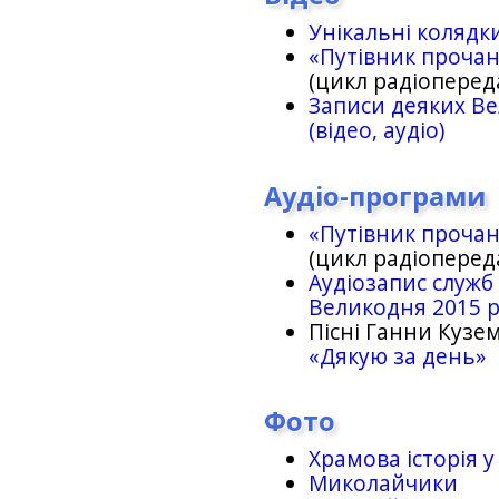
Унікальні колядк
«Путівник проча
(цикл радіоперед
Записи деяких Ве
(відео, аудіо)
Аудіо-програми
«Путівник проча
(цикл радіоперед
Аудіозапис служб
Великодня 2015 
Пісні Ганни Кузем
«Дякую за день»
Фото
Храмова історія у
Миколайчики