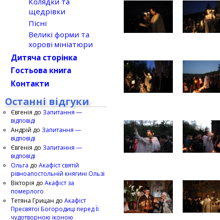
Колядки та
щедрівки
Пісні
Великі форми та
хорові мініатюри
Дитяча сторінка
Гостьова книга
Контакти
Останні відгуки
Євгенія
до
Запитання —
відповіді
Андрій
до
Запитання —
відповіді
Євгенія
до
Запитання —
відповіді
Ольга
до
Акафіст святій
рівноапостольній княгині Ользі
Вікторія
до
Акафіст за
померлого
Тетяна Грицан
до
Акафіст
Пресвятої Богородиці перед Її
чудотворною іконою