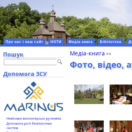
Про нас і наш сайт
НОТИ
Медіа-книга
Бібліотека
Д
Медіа-книга
Пошук
Фото, відео, 
Допомога ЗСУ
Невтомні волонтерські рученята
Допомога роті безпілотних
систем