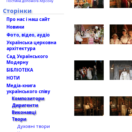
Постійна допомога Херсону
Сторінки
Про нас і наш сайт
Новини
Фото, відео, аудіо
Українська церковна
архітектура
Сад Українського
Модерну
БІБЛІОТЕКА
НОТИ
Медіа-книга
українського співу
Композитори
Диригенти
Виконавці
Твори
Духовні твори