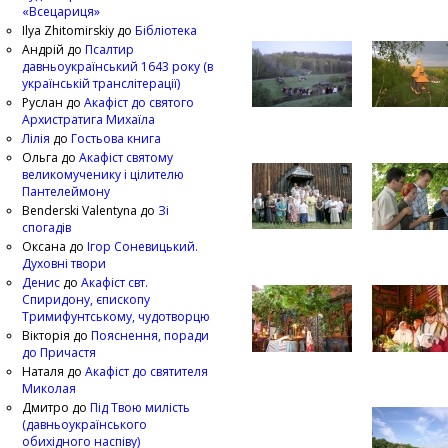
«Всецариця»
Ilya Zhitomirskiy
до
Бібліотека
Андрій
до
Псалтир
давньоукраїнський 1643 року (в
українській транслітерації)
Руслан
до
Акафіст до святого
Архистратига Михаїла
Лілія
до
Гостьова книга
Ольга
до
Акафіст святому
великомученику і цілителю
Пантелеймону
Benderski Valentyna
до
Зі
спогадів
Оксана
до
Ігор Соневицький.
Духовні твори
Денис
до
Акафіст свт.
Спиридону, єпископу
Тримифунтському, чудотворцю
Вікторія
до
Пояснення, поради
до Причастя
Наталя
до
Акафіст до святителя
Миколая
Дмитро
до
Під Твою милість
(давньоукраїнського
обихідного наспіву)