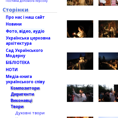
Постійна допомога Херсону
Сторінки
Про нас і наш сайт
Новини
Фото, відео, аудіо
Українська церковна
архітектура
Сад Українського
Модерну
БІБЛІОТЕКА
НОТИ
Медіа-книга
українського співу
Композитори
Диригенти
Виконавці
Твори
Духовні твори