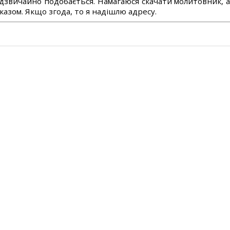
дзвичайно подобається. Намагаюся скачати молитовник, 
азом. Якщо згода, то я надішлю адресу.