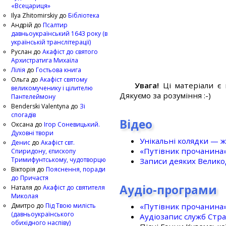
«Всецариця»
Ilya Zhitomirskiy
до
Бібліотека
Андрій
до
Псалтир
давньоукраїнський 1643 року (в
українській транслітерації)
Руслан
до
Акафіст до святого
Архистратига Михаїла
Лілія
до
Гостьова книга
Ольга
до
Акафіст святому
Увага!
Ці матеріали є 
великомученику і цілителю
Дякуємо за розуміння :-)
Пантелеймону
Benderski Valentyna
до
Зі
спогадів
Відео
Оксана
до
Ігор Соневицький.
Духовні твори
Унікальні колядки — ж
Денис
до
Акафіст свт.
«Путівник прочанина
Спиридону, єпископу
Тримифунтському, чудотворцю
Записи деяких Великод
Вікторія
до
Пояснення, поради
до Причастя
Аудіо-програми
Наталя
до
Акафіст до святителя
Миколая
«Путівник прочанина
Дмитро
до
Під Твою милість
(давньоукраїнського
Аудіозапис служб Стр
обихідного наспіву)