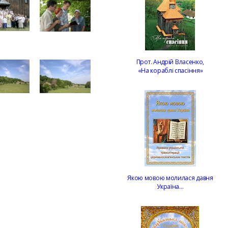
Прот. Андрій Власенко,
«На кораблі спасіння»
Якою мовою молилася давня
Україна…