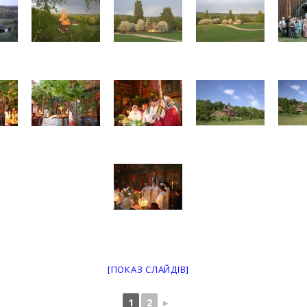
[ПОКАЗ СЛАЙДІВ]
1
2
►