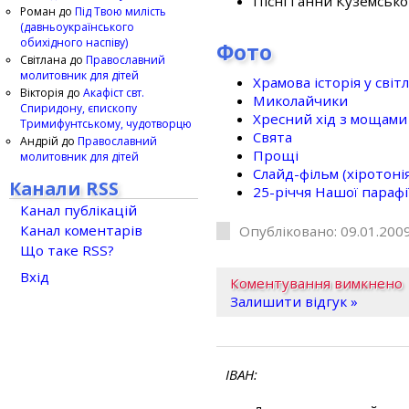
Пісні Ганни Куземсько
Роман
до
Під Твою милість
(давньоукраїнського
обихідного наспіву)
Фото
Світлана
до
Православний
молитовник для дітей
Храмова історія у світ
Вікторія
до
Акафіст свт.
Миколайчики
Спиридону, єпископу
Хресний хід з мощами 
Тримифунтському, чудотворцю
Свята
Андрій
до
Православний
Прощі
молитовник для дітей
Слайд-фільм (хіротонія 
Канали RSS
25-рiччя Нашої парафi
Канал публікацій
Канал коментарів
Опубліковано: 09.01.2009
Що таке RSS?
Вхід
Коментування вимкнено
Залишити відгук »
ІВАН