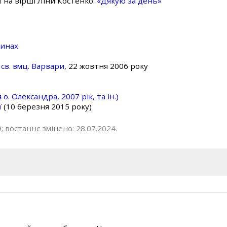
ї на вірші Ліни Костенко:
«Дякую за день»
линах
св. вмц. Варвари
, 22 жовтня 2006 року
о. Олександра, 2007 рік, та ін.)
ї
(10 березня 2015 року)
; востаннє змінено: 28.07.2024.