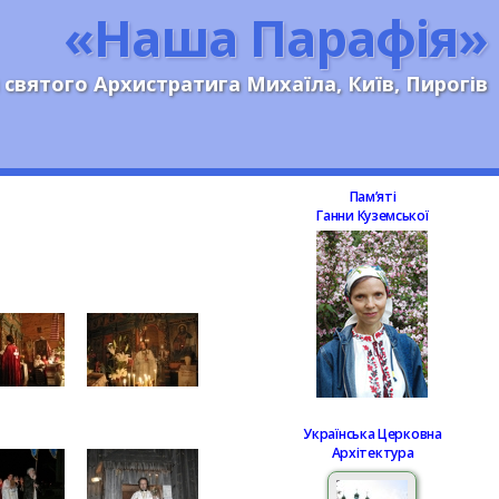
«Наша Парафія»
 святого Архистратига Михаїла, Київ, Пирогів
Памʼяті
Ганни Куземської
Українська Церковна
Архітектура