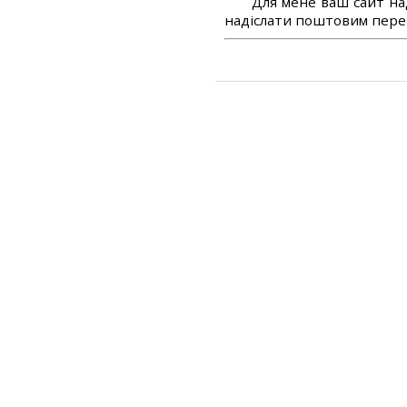
Для мене ваш сайт на
надіслати поштовим перек