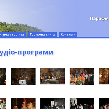
Парафія
итяча сторінка
Гостьова книга
Контакти
аудіо-програми