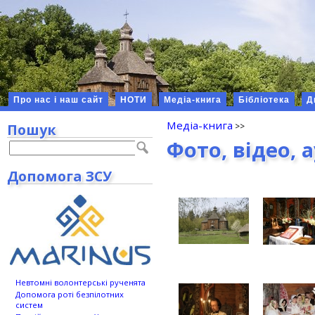
Про нас і наш сайт
НОТИ
Медіа-книга
Бібліотека
Д
Медіа-книга
Пошук
Фото, відео, 
Допомога ЗСУ
Невтомні волонтерські рученята
Допомога роті безпілотних
систем