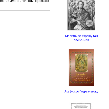
або якимось чином прохаю
Молитви за Україну та її
захисників
Акафіст до Годувальниці