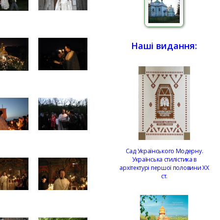
Наші видання:
Сад Українського Модерну.
Українська стилістика в
архітектурі першої половини ХХ
ст.