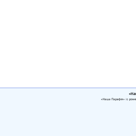
«На
«Наша Парафія» is pow