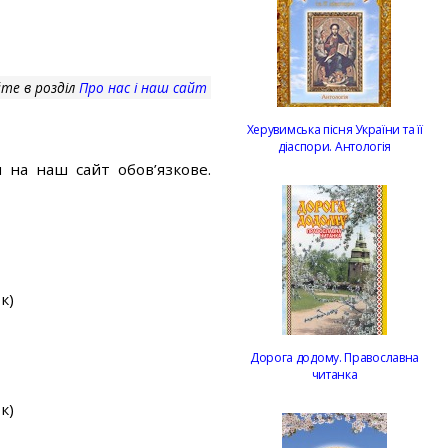
те в розділ
Про нас і наш сайт
Херувимська пісня України та її
діаспори. Антологія
 на наш сайт обов’язкове.
к)
Дорога додому. Православна
читанка
к)