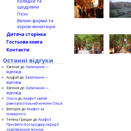
Колядки та
щедрівки
Пісні
Великі форми та
хорові мініатюри
Дитяча сторінка
Гостьова книга
Контакти
Останні відгуки
Євгенія
до
Запитання —
відповіді
Андрій
до
Запитання —
відповіді
Євгенія
до
Запитання —
відповіді
Ольга
до
Акафіст святій
рівноапостольній княгині Ользі
Вікторія
до
Акафіст за
померлого
Тетяна Грицан
до
Акафіст
Пресвятої Богородиці перед Її
чудотворною іконою