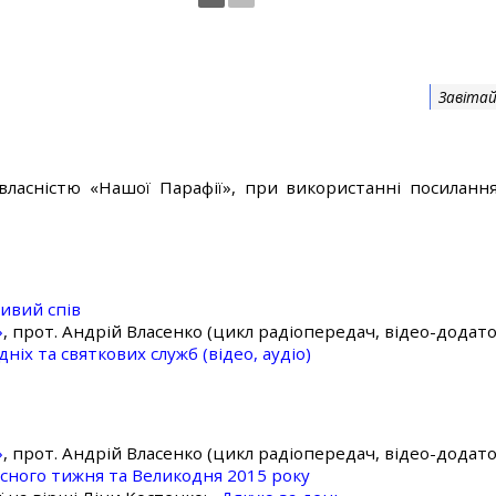
Завітай
власністю «Нашої Парафії», при використанні посилання
ивий спів
»
, прот. Андрій Власенко (цикл радіопередач, відео-додато
ніх та святкових служб (відео, аудіо)
»
, прот. Андрій Власенко (цикл радіопередач, відео-додато
асного тижня та Великодня 2015 року