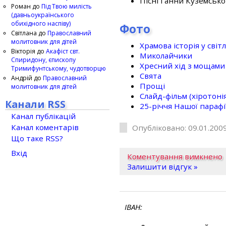
Пісні Ганни Куземсько
Роман
до
Під Твою милість
(давньоукраїнського
обихідного наспіву)
Фото
Світлана
до
Православний
молитовник для дітей
Храмова історія у світ
Вікторія
до
Акафіст свт.
Миколайчики
Спиридону, єпископу
Хресний хід з мощами 
Тримифунтському, чудотворцю
Свята
Андрій
до
Православний
Прощі
молитовник для дітей
Слайд-фільм (хіротонія 
Канали RSS
25-рiччя Нашої парафi
Канал публікацій
Канал коментарів
Опубліковано: 09.01.2009
Що таке RSS?
Вхід
Коментування вимкнено
Залишити відгук »
ІВАН