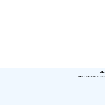
«На
«Наша Парафія» is pow