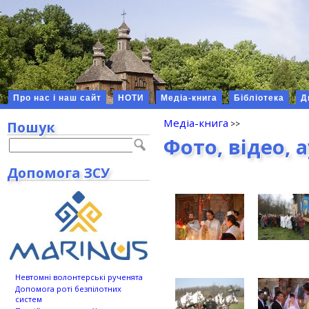
Про нас і наш сайт
НОТИ
Медіа-книга
Бібліотека
Д
Медіа-книга
Пошук
Фото, відео, 
Допомога ЗСУ
Невтомні волонтерські рученята
Допомога роті безпілотних
систем