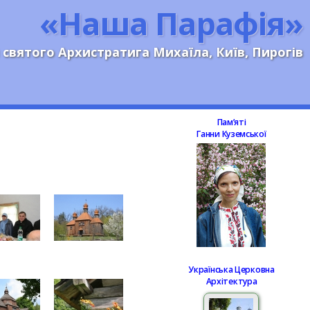
«Наша Парафія»
 святого Архистратига Михаїла, Київ, Пирогів
Памʼяті
Ганни Куземської
Українська Церковна
Архітектура