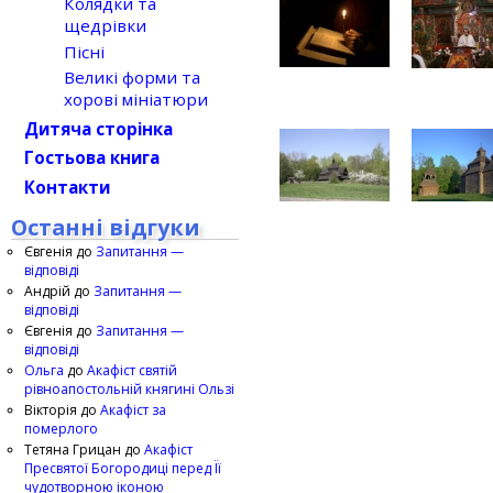
Колядки та
щедрівки
Пісні
Великі форми та
хорові мініатюри
Дитяча сторінка
Гостьова книга
Контакти
Останні відгуки
Євгенія
до
Запитання —
відповіді
Андрій
до
Запитання —
відповіді
Євгенія
до
Запитання —
відповіді
Ольга
до
Акафіст святій
рівноапостольній княгині Ользі
Вікторія
до
Акафіст за
померлого
Тетяна Грицан
до
Акафіст
Пресвятої Богородиці перед Її
чудотворною іконою