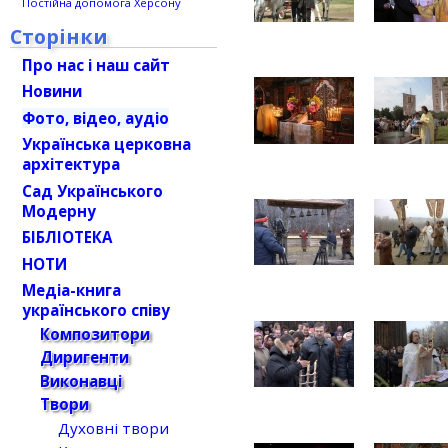
Постійна допомога Херсону
Сторінки
Про нас і наш сайт
Новини
Фото, відео, аудіо
Українська церковна
архітектура
Сад Українського
Модерну
БІБЛІОТЕКА
НОТИ
Медіа-книга
українського співу
Композитори
Диригенти
Виконавці
Твори
Духовні твори