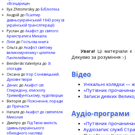
«Всецариця»
Ilya Zhitomirskiy
до
Бібліотека
Андрій
до
Псалтир
давньоукраїнський 1643 року (в
українській транслітерації)
Руслан
до
Акафіст до святого
Архистратига Михаїла
Лілія
до
Гостьова книга
Ольга
до
Акафіст святому
Увага!
Ці матеріали є 
великомученику і цілителю
Дякуємо за розуміння :-)
Пантелеймону
Benderski Valentyna
до
Зі
спогадів
Відео
Оксана
до
Ігор Соневицький.
Духовні твори
Унікальні колядки — ж
Денис
до
Акафіст свт.
«Путівник прочанина
Спиридону, єпископу
Тримифунтському, чудотворцю
Записи деяких Великод
Вікторія
до
Пояснення, поради
до Причастя
Аудіо-програми
Наталя
до
Акафіст до святителя
Миколая
«Путівник прочанина
Дмитро
до
Під Твою милість
(давньоукраїнського
Аудіозапис служб Стр
обихідного наспіву)