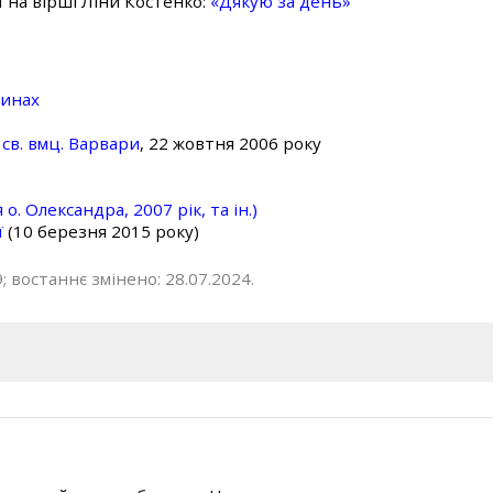
ї на вірші Ліни Костенко:
«Дякую за день»
линах
св. вмц. Варвари
, 22 жовтня 2006 року
о. Олександра, 2007 рік, та ін.)
ї
(10 березня 2015 року)
; востаннє змінено: 28.07.2024.