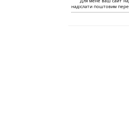
Для мене ваш сайт на
надіслати поштовим перек