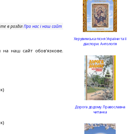
те в розділ
Про нас і наш сайт
Херувимська пісня України та її
діаспори. Антологія
 на наш сайт обов’язкове.
к)
Дорога додому. Православна
читанка
к)