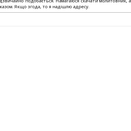
дзвичайно подобається. Намагаюся скачати молитовник, 
азом. Якщо згода, то я надішлю адресу.