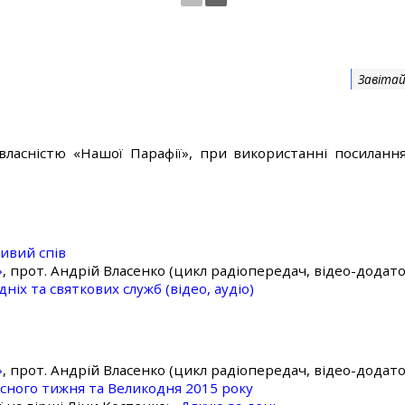
Завітай
власністю «Нашої Парафії», при використанні посилання
ивий спів
»
, прот. Андрій Власенко (цикл радіопередач, відео-додато
ніх та святкових служб (відео, аудіо)
»
, прот. Андрій Власенко (цикл радіопередач, відео-додато
асного тижня та Великодня 2015 року