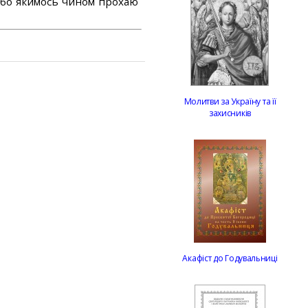
або якимось чином прохаю
Молитви за Україну та її
захисників
Акафіст до Годувальниці