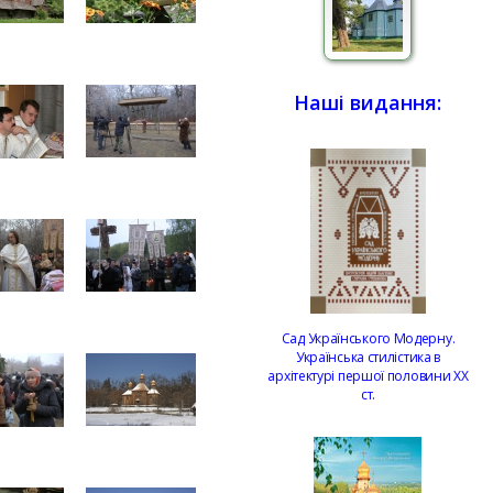
Наші видання:
Сад Українського Модерну.
Українська стилістика в
архітектурі першої половини ХХ
ст.