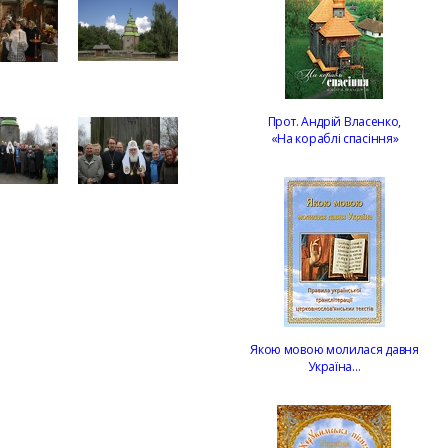
Прот. Андрій Власенко,
«На кораблі спасіння»
Якою мовою молилася давня
Україна…