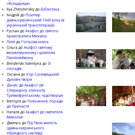
«Всецариця»
Ilya Zhitomirskiy
до
Бібліотека
Андрій
до
Псалтир
давньоукраїнський 1643 року (в
українській транслітерації)
Руслан
до
Акафіст до святого
Архистратига Михаїла
Лілія
до
Гостьова книга
Ольга
до
Акафіст святому
великомученику і цілителю
Пантелеймону
Benderski Valentyna
до
Зі
спогадів
Оксана
до
Ігор Соневицький.
Духовні твори
Денис
до
Акафіст свт.
Спиридону, єпископу
Тримифунтському, чудотворцю
Вікторія
до
Пояснення, поради
до Причастя
Наталя
до
Акафіст до святителя
Миколая
Дмитро
до
Під Твою милість
(давньоукраїнського
обихідного наспіву)