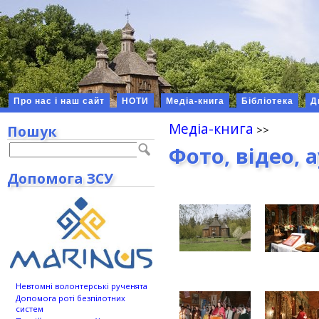
Про нас і наш сайт
НОТИ
Медіа-книга
Бібліотека
Д
Медіа-книга
Пошук
Фото, відео, 
Допомога ЗСУ
Невтомні волонтерські рученята
Допомога роті безпілотних
систем