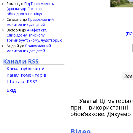
Роман
до
Під Твою милість
(давньоукраїнського
обихідного наспіву)
Світлана
до
Православний
молитовник для дітей
Вікторія
до
Акафіст свт.
[ПО
Спиридону, єпископу
Тримифунтському, чудотворцю
Андрій
до
Православний
молитовник для дітей
Канали RSS
Канал публікацій
Канал коментарів
Зав
Що таке RSS?
Вхід
Увага!
Ці матеріал
при використанн
обов’язкове. Дякуємо 
Відео