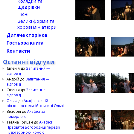
Колядки та
щедрівки
Пісні
Великі форми та
хорові мініатюри
Дитяча сторінка
Гостьова книга
Контакти
Останні відгуки
Євгенія
до
Запитання —
відповіді
Андрій
до
Запитання —
відповіді
Євгенія
до
Запитання —
відповіді
Ольга
до
Акафіст святій
рівноапостольній княгині Ользі
Вікторія
до
Акафіст за
померлого
Тетяна Грицан
до
Акафіст
Пресвятої Богородиці перед Її
чудотворною іконою