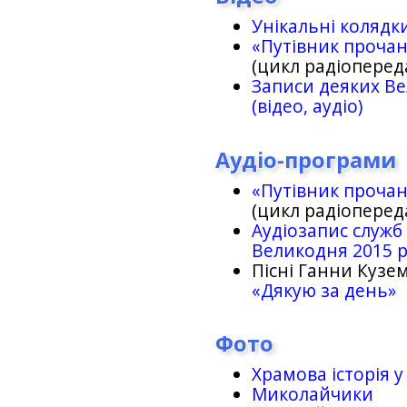
Унікальні колядк
«Путівник проча
(цикл радіоперед
Записи деяких Ве
(відео, аудіо)
Аудіо-програми
«Путівник проча
(цикл радіоперед
Аудіозапис служб
Великодня 2015 
Пісні Ганни Кузем
«Дякую за день»
Фото
Храмова історія у
Миколайчики