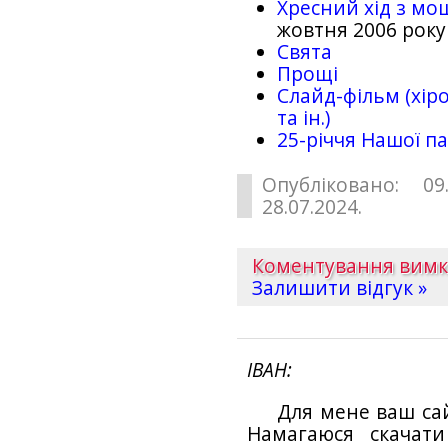
Хресний хід з мо
жовтня 2006 року
Свята
Прощі
Слайд-фільм (хіро
та ін.)
25-рiччя Нашої па
Опубліковано: 09
28.07.2024.
Коментування вим
Залишити відгук »
ІВАН
Для мене ваш са
Намагаюся скачат