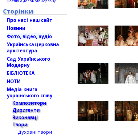
Постійна допомога Херсону
Сторінки
Про нас і наш сайт
Новини
Фото, відео, аудіо
Українська церковна
архітектура
Сад Українського
Модерну
БІБЛІОТЕКА
НОТИ
Медіа-книга
українського співу
Композитори
Диригенти
Виконавці
Твори
Духовні твори