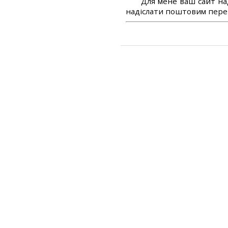
Для мене ваш сайт на
надіслати поштовим перек