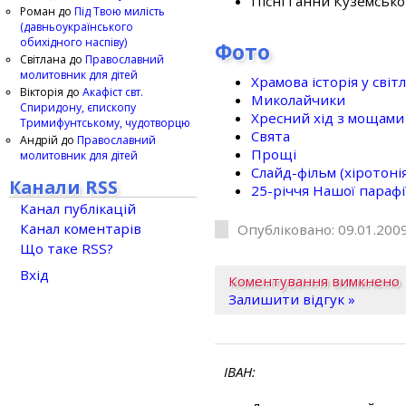
Пісні Ганни Куземсько
Роман
до
Під Твою милість
(давньоукраїнського
обихідного наспіву)
Фото
Світлана
до
Православний
молитовник для дітей
Храмова історія у світ
Вікторія
до
Акафіст свт.
Миколайчики
Спиридону, єпископу
Хресний хід з мощами 
Тримифунтському, чудотворцю
Свята
Андрій
до
Православний
Прощі
молитовник для дітей
Слайд-фільм (хіротонія 
Канали RSS
25-рiччя Нашої парафi
Канал публікацій
Канал коментарів
Опубліковано: 09.01.2009
Що таке RSS?
Вхід
Коментування вимкнено
Залишити відгук »
ІВАН