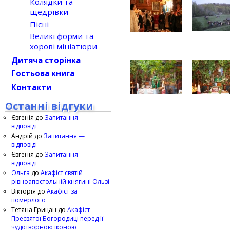
Колядки та
щедрівки
Пісні
Великі форми та
хорові мініатюри
Дитяча сторінка
Гостьова книга
Контакти
Останні відгуки
Євгенія
до
Запитання —
відповіді
Андрій
до
Запитання —
відповіді
Євгенія
до
Запитання —
відповіді
Ольга
до
Акафіст святій
рівноапостольній княгині Ользі
Вікторія
до
Акафіст за
померлого
Тетяна Грицан
до
Акафіст
Пресвятої Богородиці перед Її
чудотворною іконою