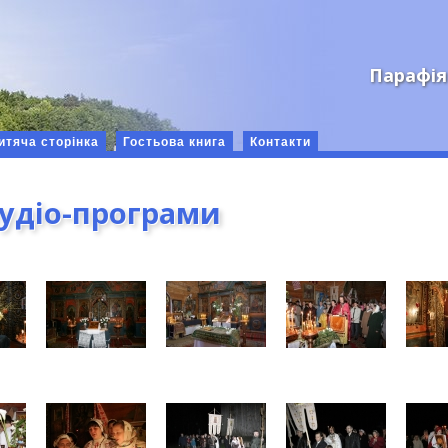
Парафія
итяча сторінка
Гостьова книга
Контакти
аудіо-програми