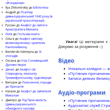
«Всецариця»
Ilya Zhitomirskiy
до
Бібліотека
Андрій
до
Псалтир
давньоукраїнський 1643 року (в
українській транслітерації)
Руслан
до
Акафіст до святого
Архистратига Михаїла
Лілія
до
Гостьова книга
Ольга
до
Акафіст святому
Увага!
Ці матеріали є 
великомученику і цілителю
Дякуємо за розуміння :-)
Пантелеймону
Benderski Valentyna
до
Зі
спогадів
Відео
Оксана
до
Ігор Соневицький.
Духовні твори
Унікальні колядки — ж
Денис
до
Акафіст свт.
«Путівник прочанина
Спиридону, єпископу
Тримифунтському, чудотворцю
Записи деяких Великод
Вікторія
до
Пояснення, поради
до Причастя
Аудіо-програми
Наталя
до
Акафіст до святителя
Миколая
«Путівник прочанина
Дмитро
до
Під Твою милість
(давньоукраїнського
Аудіозапис служб Стр
обихідного наспіву)