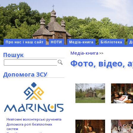
Про нас і наш сайт
НОТИ
Медіа-книга
Бібліотека
Д
Медіа-книга
Пошук
Фото, відео, 
Допомога ЗСУ
Невтомні волонтерські рученята
Допомога роті безпілотних
систем