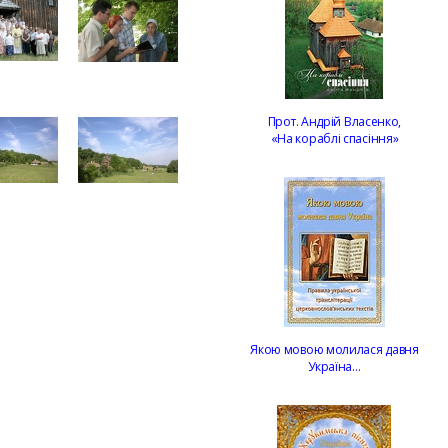
Прот. Андрій Власенко,
«На кораблі спасіння»
Якою мовою молилася давня
Україна…