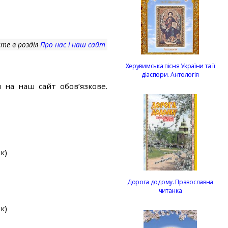
те в розділ
Про нас і наш сайт
Херувимська пісня України та її
діаспори. Антологія
 на наш сайт обов’язкове.
к)
Дорога додому. Православна
читанка
к)