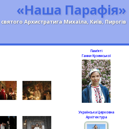
«Наша Парафія»
 святого Архистратига Михаїла, Київ, Пирогів
Памʼяті
Ганни Куземської
Українська Церковна
Архітектура