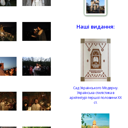
Наші видання:
Сад Українського Модерну.
Українська стилістика в
архітектурі першої половини ХХ
ст.