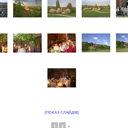
[ПОКАЗ СЛАЙДІВ]
1
2
►