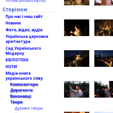
Постійна допомога Херсону
Сторінки
Про нас і наш сайт
Новини
Фото, відео, аудіо
Українська церковна
архітектура
Сад Українського
Модерну
БІБЛІОТЕКА
НОТИ
Медіа-книга
українського співу
Композитори
Диригенти
Виконавці
Твори
Духовні твори