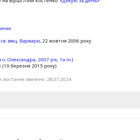
ї на вірші Ліни Костенко:
«Дякую за день»
линах
св. вмц. Варвари
, 22 жовтня 2006 року
о. Олександра, 2007 рік, та ін.)
ї
(10 березня 2015 року)
; востаннє змінено: 28.07.2024.