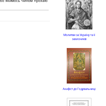
або якимось чином прохаю
Молитви за Україну та її
захисників
Акафіст до Годувальниці