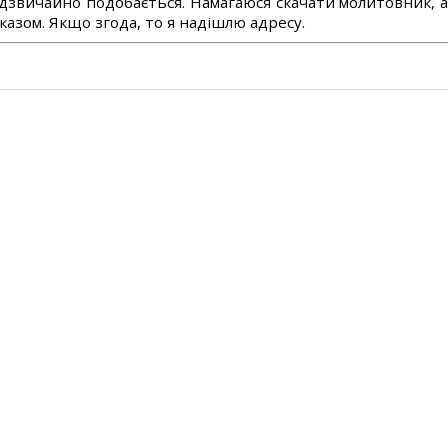
дзвичайно подобається. Намагаюся скачати молитовник, 
азом. Якщо згода, то я надішлю адресу.