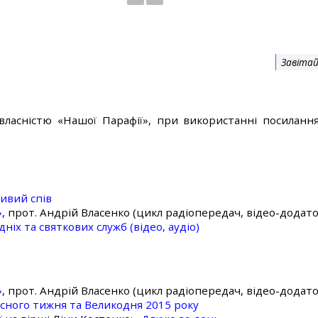
Завітай
власністю «Нашої Парафії», при використанні посилання
ивий спів
»
, прот. Андрій Власенко (цикл радіопередач, відео-додато
ніх та святкових служб (відео, аудіо)
»
, прот. Андрій Власенко (цикл радіопередач, відео-додато
асного тижня та Великодня 2015 року