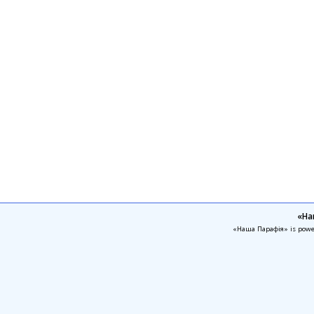
«На
«Наша Парафія» is pow