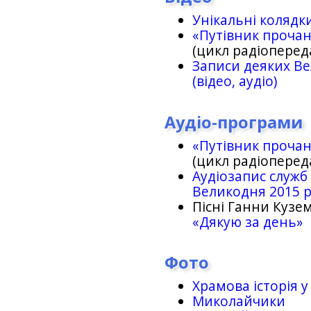
Унікальні колядк
«Путівник проча
(цикл радіоперед
Записи деяких Ве
(відео, аудіо)
Аудіо-програми
«Путівник проча
(цикл радіоперед
Аудіозапис служб
Великодня 2015 
Пісні Ганни Кузем
«Дякую за день»
Фото
Храмова історія у
Миколайчики