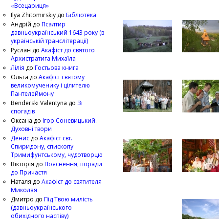
«Всецариця»
Ilya Zhitomirskiy
до
Бібліотека
Андрій
до
Псалтир
давньоукраїнський 1643 року (в
українській транслітерації)
Руслан
до
Акафіст до святого
Архистратига Михаїла
Лілія
до
Гостьова книга
Ольга
до
Акафіст святому
великомученику і цілителю
Пантелеймону
Benderski Valentyna
до
Зі
спогадів
Оксана
до
Ігор Соневицький.
Духовні твори
Денис
до
Акафіст свт.
Спиридону, єпископу
Тримифунтському, чудотворцю
Вікторія
до
Пояснення, поради
до Причастя
Наталя
до
Акафіст до святителя
Миколая
Дмитро
до
Під Твою милість
(давньоукраїнського
обихідного наспіву)