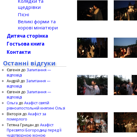
Колядки та
щедрівки
Пісні
Великі форми та
хорові мініатюри
Дитяча сторінка
Гостьова книга
Контакти
Останні відгуки
Євгенія
до
Запитання —
відповіді
Андрій
до
Запитання —
відповіді
Євгенія
до
Запитання —
відповіді
Ольга
до
Акафіст святій
рівноапостольній княгині Ользі
Вікторія
до
Акафіст за
померлого
Тетяна Грицан
до
Акафіст
Пресвятої Богородиці перед Її
чудотворною іконою