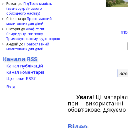
Роман
до
Під Твою милість
(давньоукраїнського
обихідного наспіву)
Світлана
до
Православний
молитовник для дітей
Вікторія
до
Акафіст свт.
[ПО
Спиридону, єпископу
Тримифунтському, чудотворцю
Андрій
до
Православний
молитовник для дітей
Канали RSS
Канал публікацій
Канал коментарів
Зав
Що таке RSS?
Вхід
Увага!
Ці матеріал
при використанн
обов’язкове. Дякуємо 
Відео