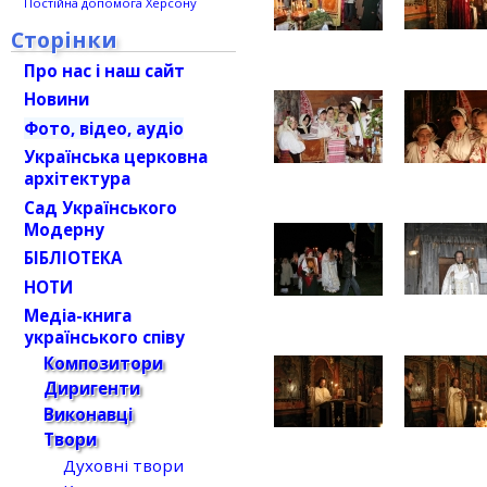
Постійна допомога Херсону
Сторінки
Про нас і наш сайт
Новини
Фото, відео, аудіо
Українська церковна
архітектура
Сад Українського
Модерну
БІБЛІОТЕКА
НОТИ
Медіа-книга
українського співу
Композитори
Диригенти
Виконавці
Твори
Духовні твори