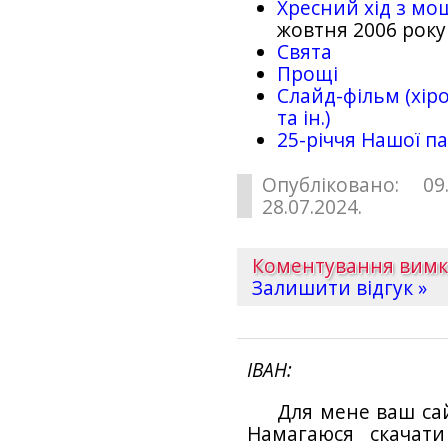
Хресний хід з мо
жовтня 2006 року
Свята
Прощі
Слайд-фільм (хіро
та ін.)
25-рiччя Нашої па
Опубліковано: 09
28.07.2024.
Коментування вим
Залишити відгук »
ІВАН
Для мене ваш са
Намагаюся скачат