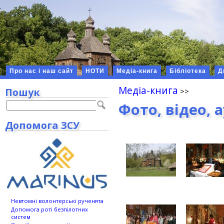
Про нас і наш сайт
НОТИ
Медіа-книга
Бібліотека
Д
Медіа-книга
Пошук
Фото, відео, 
Допомога ЗСУ
Невтомні волонтерські рученята
Допомога роті безпілотних
систем