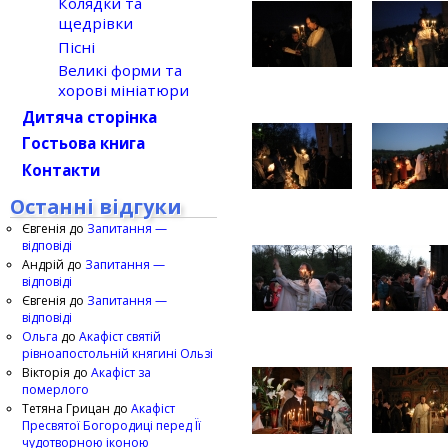
Колядки та
щедрівки
Пісні
Великі форми та
хорові мініатюри
Дитяча сторінка
Гостьова книга
Контакти
Останні відгуки
Євгенія
до
Запитання —
відповіді
Андрій
до
Запитання —
відповіді
Євгенія
до
Запитання —
відповіді
Ольга
до
Акафіст святій
рівноапостольній княгині Ользі
Вікторія
до
Акафіст за
померлого
Тетяна Грицан
до
Акафіст
Пресвятої Богородиці перед Її
чудотворною іконою