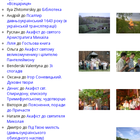
«Всецариця»
Ilya Zhitomirskiy
до
Бібліотека
Андрій
до
Псалтир
давньоукраїнський 1643 року (в
українській транслітерації)
Руслан
до
Акафіст до святого
Архистратига Михаїла
Лілія
до
Гостьова книга
Ольга
до
Акафіст святому
великомученику і цілителю
Пантелеймону
Benderski Valentyna
до
Зі
спогадів
Оксана
до
Ігор Соневицький.
Духовні твори
Денис
до
Акафіст свт.
Спиридону, єпископу
Тримифунтському, чудотворцю
Вікторія
до
Пояснення, поради
до Причастя
Наталя
до
Акафіст до святителя
Миколая
Дмитро
до
Під Твою милість
(давньоукраїнського
обихідного наспіву)