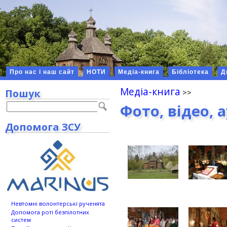
Про нас і наш сайт
НОТИ
Медіа-книга
Бібліотека
Д
Медіа-книга
Пошук
Фото, відео, 
Допомога ЗСУ
Невтомні волонтерські рученята
Допомога роті безпілотних
систем