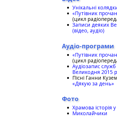
Унікальні колядк
«Путівник проча
(цикл радіоперед
Записи деяких Ве
(відео, аудіо)
Аудіо-програми
«Путівник проча
(цикл радіоперед
Аудіозапис служб
Великодня 2015 
Пісні Ганни Кузем
«Дякую за день»
Фото
Храмова історія у
Миколайчики