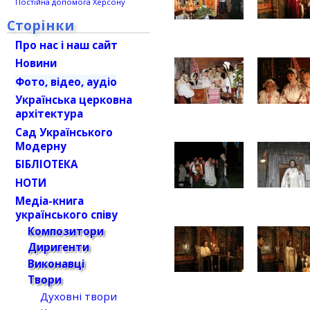
Постійна допомога Херсону
Сторінки
Про нас і наш сайт
Новини
Фото, відео, аудіо
Українська церковна
архітектура
Сад Українського
Модерну
БІБЛІОТЕКА
НОТИ
Медіа-книга
українського співу
Композитори
Диригенти
Виконавці
Твори
Духовні твори