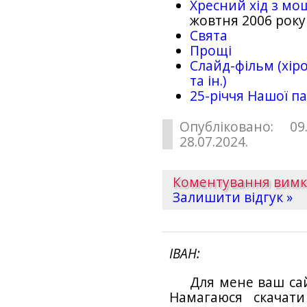
Хресний хід з мо
жовтня 2006 року
Свята
Прощі
Слайд-фільм (хіро
та ін.)
25-рiччя Нашої па
Опубліковано: 09
28.07.2024.
Коментування вим
Залишити відгук »
ІВАН
Для мене ваш са
Намагаюся скачат