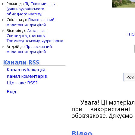
Роман
до
Під Твою милість
(давньоукраїнського
обихідного наспіву)
Світлана
до
Православний
молитовник для дітей
Вікторія
до
Акафіст свт.
[ПО
Спиридону, єпископу
Тримифунтському, чудотворцю
Андрій
до
Православний
молитовник для дітей
Канали RSS
Канал публікацій
Канал коментарів
Зав
Що таке RSS?
Вхід
Увага!
Ці матеріал
при використанн
обов’язкове. Дякуємо 
Відео