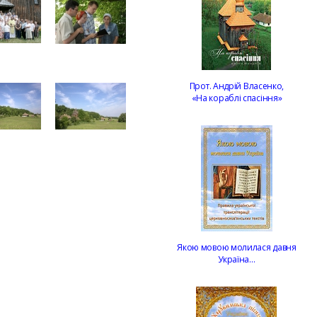
Прот. Андрій Власенко,
«На кораблі спасіння»
Якою мовою молилася давня
Україна…