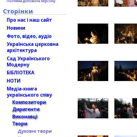
Постійна допомога Херсону
Сторінки
Про нас і наш сайт
Новини
Фото, відео, аудіо
Українська церковна
архітектура
Сад Українського
Модерну
БІБЛІОТЕКА
НОТИ
Медіа-книга
українського співу
Композитори
Диригенти
Виконавці
Твори
Духовні твори