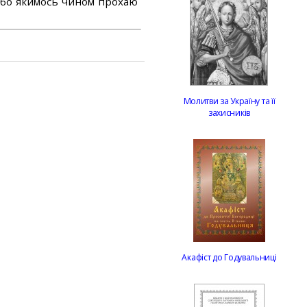
або якимось чином прохаю
Молитви за Україну та її
захисників
Акафіст до Годувальниці