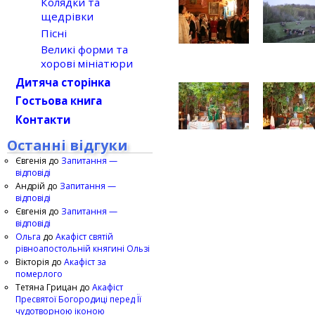
Колядки та
щедрівки
Пісні
Великі форми та
хорові мініатюри
Дитяча сторінка
Гостьова книга
Контакти
Останні відгуки
Євгенія
до
Запитання —
відповіді
Андрій
до
Запитання —
відповіді
Євгенія
до
Запитання —
відповіді
Ольга
до
Акафіст святій
рівноапостольній княгині Ользі
Вікторія
до
Акафіст за
померлого
Тетяна Грицан
до
Акафіст
Пресвятої Богородиці перед Її
чудотворною іконою