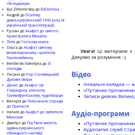
«Всецариця»
Ilya Zhitomirskiy
до
Бібліотека
Андрій
до
Псалтир
давньоукраїнський 1643 року (в
українській транслітерації)
Руслан
до
Акафіст до святого
Архистратига Михаїла
Лілія
до
Гостьова книга
Ольга
до
Акафіст святому
Увага!
Ці матеріали є 
великомученику і цілителю
Дякуємо за розуміння :-)
Пантелеймону
Benderski Valentyna
до
Зі
спогадів
Відео
Оксана
до
Ігор Соневицький.
Духовні твори
Унікальні колядки — ж
Денис
до
Акафіст свт.
«Путівник прочанина
Спиридону, єпископу
Тримифунтському, чудотворцю
Записи деяких Великод
Вікторія
до
Пояснення, поради
до Причастя
Аудіо-програми
Наталя
до
Акафіст до святителя
Миколая
«Путівник прочанина
Дмитро
до
Під Твою милість
(давньоукраїнського
Аудіозапис служб Стр
обихідного наспіву)