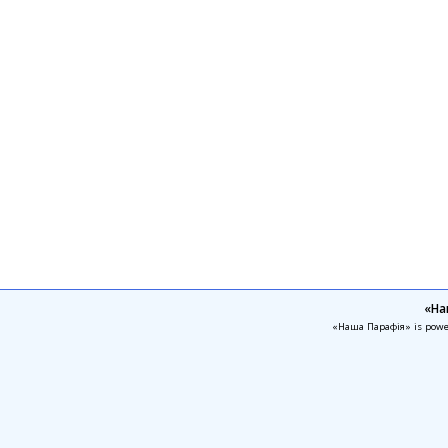
«На
«Наша Парафія» is pow