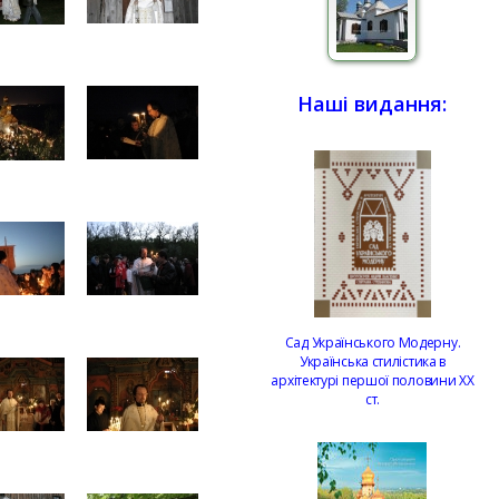
Наші видання:
Сад Українського Модерну.
Українська стилістика в
архітектурі першої половини ХХ
ст.