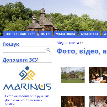
Про нас і наш сайт
НОТИ
Медіа-книга
Бібліотека
Д
Медіа-книга
Пошук
Фото, відео, 
Допомога ЗСУ
Невтомні волонтерські рученята
Допомога роті безпілотних
систем