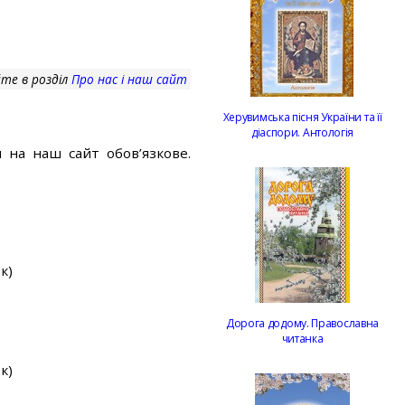
те в розділ
Про нас і наш сайт
Херувимська пісня України та її
діаспори. Антологія
 на наш сайт обов’язкове.
к)
Дорога додому. Православна
читанка
к)