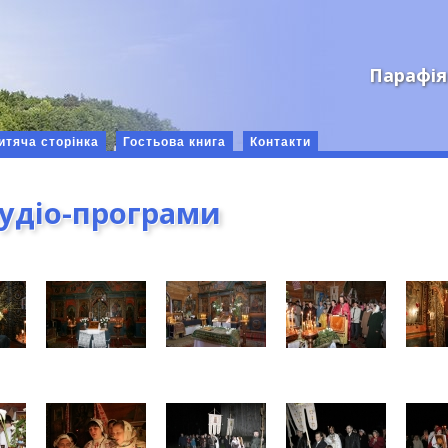
Парафія
итяча сторінка
Гостьова книга
Контакти
аудіо-програми