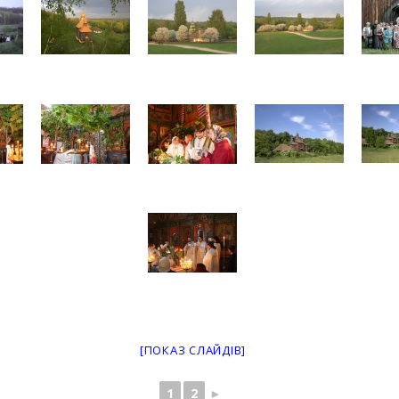
[ПОКАЗ СЛАЙДІВ]
1
2
►