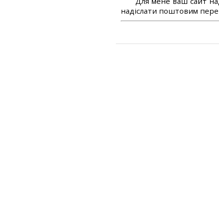
Для мене ваш сайт на
надіслати поштовим перек