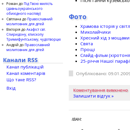
Пісні Ганни Куземсько
Роман
до
Під Твою милість
(давньоукраїнського
обихідного наспіву)
Фото
Світлана
до
Православний
молитовник для дітей
Храмова історія у світ
Вікторія
до
Акафіст свт.
Миколайчики
Спиридону, єпископу
Хресний хід з мощами 
Тримифунтському, чудотворцю
Свята
Андрій
до
Православний
Прощі
молитовник для дітей
Слайд-фільм (хіротонія 
Канали RSS
25-рiччя Нашої парафi
Канал публікацій
Канал коментарів
Опубліковано: 09.01.2009
Що таке RSS?
Вхід
Коментування вимкнено
Залишити відгук »
ІВАН