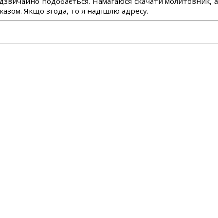
дзвичайно подобається. Намагаюся скачати молитовник, 
азом. Якщо згода, то я надішлю адресу.