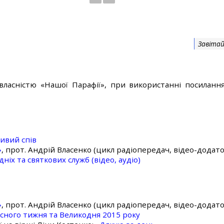
Завітай
власністю «Нашої Парафії», при використанні посилання
ивий спів
»
, прот. Андрій Власенко (цикл радіопередач, відео-додато
ніх та святкових служб (відео, аудіо)
»
, прот. Андрій Власенко (цикл радіопередач, відео-додато
асного тижня та Великодня 2015 року