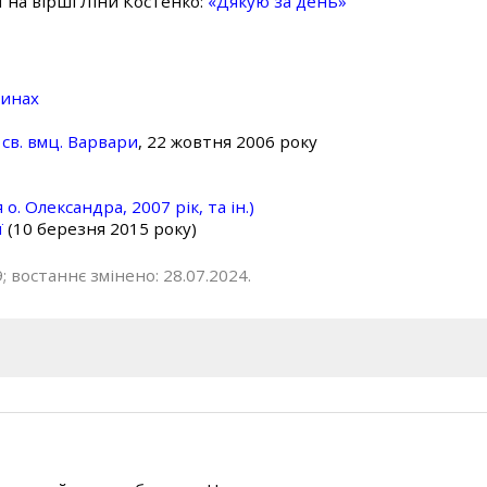
ї на вірші Ліни Костенко:
«Дякую за день»
линах
св. вмц. Варвари
, 22 жовтня 2006 року
о. Олександра, 2007 рік, та ін.)
ї
(10 березня 2015 року)
; востаннє змінено: 28.07.2024.