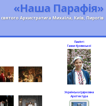
«Наша Парафія»
 святого Архистратига Михаїла, Київ, Пирогів
Памʼяті
Ганни Куземської
Українська Церковна
Архітектура