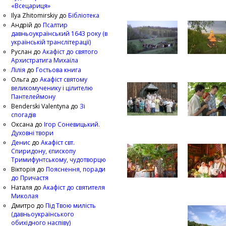
«Всецариця»
Ilya Zhitomirskiy
до
Бібліотека
Андрій
до
Псалтир
давньоукраїнський 1643 року (в
українській транслітерації)
Руслан
до
Акафіст до святого
Архистратига Михаїла
Лілія
до
Гостьова книга
Ольга
до
Акафіст святому
великомученику і цілителю
Пантелеймону
Benderski Valentyna
до
Зі
спогадів
Оксана
до
Ігор Соневицький.
Духовні твори
Денис
до
Акафіст свт.
Спиридону, єпископу
Тримифунтському, чудотворцю
Вікторія
до
Пояснення, поради
до Причастя
Наталя
до
Акафіст до святителя
Миколая
Дмитро
до
Під Твою милість
(давньоукраїнського
обихідного наспіву)