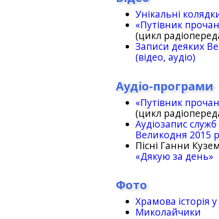
Унікальні колядк
«Путівник проча
(цикл радіоперед
Записи деяких Ве
(відео, аудіо)
Аудіо-програми
«Путівник проча
(цикл радіоперед
Аудіозапис служб
Великодня 2015 
Пісні Ганни Кузем
«Дякую за день»
Фото
Храмова історія у
Миколайчики