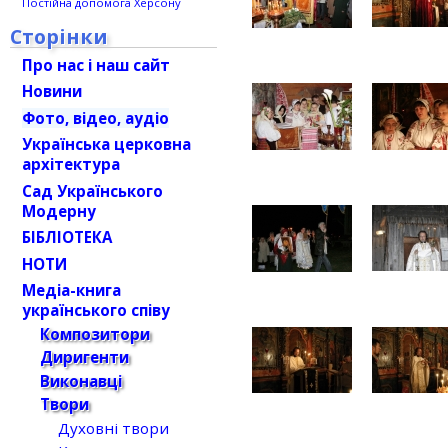
Постійна допомога Херсону
Сторінки
Про нас і наш сайт
Новини
Фото, відео, аудіо
Українська церковна
архітектура
Сад Українського
Модерну
БІБЛІОТЕКА
НОТИ
Медіа-книга
українського співу
Композитори
Диригенти
Виконавці
Твори
Духовні твори