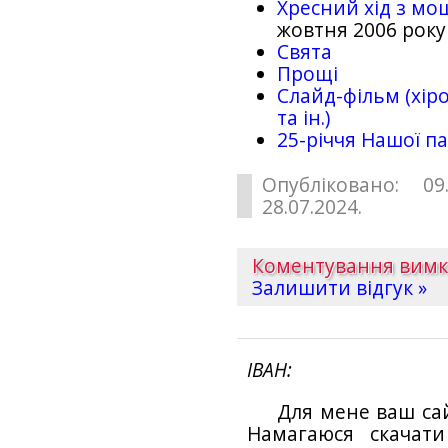
Хресний хід з мо
жовтня 2006 року
Свята
Прощі
Слайд-фільм (хіро
та ін.)
25-рiччя Нашої па
Опубліковано: 09
28.07.2024.
Коментування вим
Залишити відгук »
ІВАН
Для мене ваш са
Намагаюся скачат