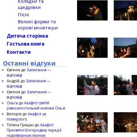
Колядки та
щедрівки
Пісні
Великі форми та
хорові мініатюри
Дитяча сторінка
Гостьова книга
Контакти
Останні відгуки
Євгенія
до
Запитання —
відповіді
Андрій
до
Запитання —
відповіді
Євгенія
до
Запитання —
відповіді
Ольга
до
Акафіст святій
рівноапостольній княгині Ользі
Вікторія
до
Акафіст за
померлого
Тетяна Грицан
до
Акафіст
Пресвятої Богородиці перед Її
чудотворною іконою