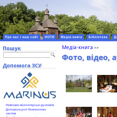
Про нас і наш сайт
НОТИ
Медіа-книга
Бібліотека
Д
Медіа-книга
Пошук
Фото, відео, 
Допомога ЗСУ
Невтомні волонтерські рученята
Допомога роті безпілотних
систем