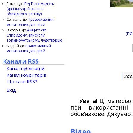
Роман
до
Під Твою милість
(давньоукраїнського
обихідного наспіву)
Світлана
до
Православний
молитовник для дітей
Вікторія
до
Акафіст свт.
[ПО
Спиридону, єпископу
Тримифунтському, чудотворцю
Андрій
до
Православний
молитовник для дітей
Канали RSS
Канал публікацій
Канал коментарів
Зав
Що таке RSS?
Вхід
Увага!
Ці матеріал
при використанн
обов’язкове. Дякуємо 
Відео