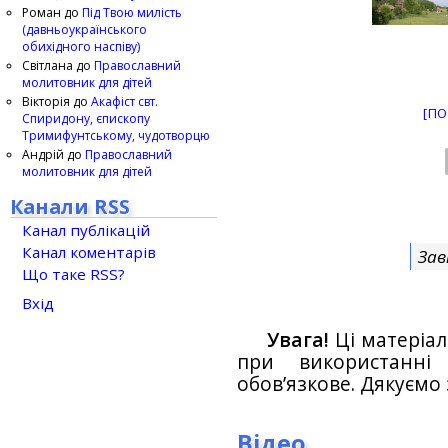
Роман
до
Під Твою милість
(давньоукраїнського
обихідного наспіву)
Світлана
до
Православний
молитовник для дітей
Вікторія
до
Акафіст свт.
[ПО
Спиридону, єпископу
Тримифунтському, чудотворцю
Андрій
до
Православний
молитовник для дітей
Канали RSS
Канал публікацій
Канал коментарів
Зав
Що таке RSS?
Вхід
Увага!
Ці матеріал
при використанн
обов’язкове. Дякуємо 
Відео