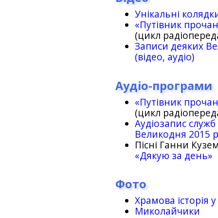
Унікальні колядк
«Путівник проча
(цикл радіоперед
Записи деяких Ве
(відео, аудіо)
Аудіо-програми
«Путівник проча
(цикл радіоперед
Аудіозапис служб
Великодня 2015 
Пісні Ганни Кузем
«Дякую за день»
Фото
Храмова історія у
Миколайчики