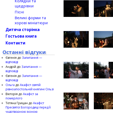
Колядки та
щедрівки
Пісні
Великі форми та
хорові мініатюри
Дитяча сторінка
Гостьова книга
Контакти
Останні відгуки
Євгенія
до
Запитання —
відповіді
Андрій
до
Запитання —
відповіді
Євгенія
до
Запитання —
відповіді
Ольга
до
Акафіст святій
рівноапостольній княгині Ользі
Вікторія
до
Акафіст за
померлого
Тетяна Грицан
до
Акафіст
Пресвятої Богородиці перед Її
чудотворною іконою