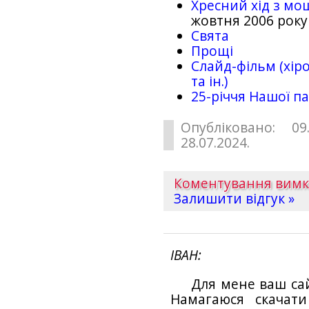
Хресний хід з мо
жовтня 2006 року
Свята
Прощі
Слайд-фільм (хіро
та ін.)
25-рiччя Нашої па
Опубліковано: 09
28.07.2024.
Коментування вим
Залишити відгук »
ІВАН
Для мене ваш са
Намагаюся скачат