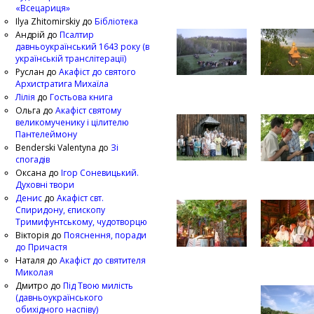
«Всецариця»
Ilya Zhitomirskiy
до
Бібліотека
Андрій
до
Псалтир
давньоукраїнський 1643 року (в
українській транслітерації)
Руслан
до
Акафіст до святого
Архистратига Михаїла
Лілія
до
Гостьова книга
Ольга
до
Акафіст святому
великомученику і цілителю
Пантелеймону
Benderski Valentyna
до
Зі
спогадів
Оксана
до
Ігор Соневицький.
Духовні твори
Денис
до
Акафіст свт.
Спиридону, єпископу
Тримифунтському, чудотворцю
Вікторія
до
Пояснення, поради
до Причастя
Наталя
до
Акафіст до святителя
Миколая
Дмитро
до
Під Твою милість
(давньоукраїнського
обихідного наспіву)