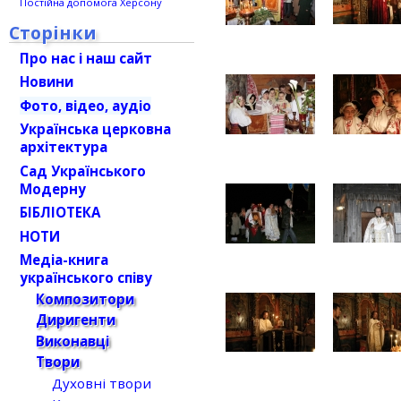
Постійна допомога Херсону
Сторінки
Про нас і наш сайт
Новини
Фото, відео, аудіо
Українська церковна
архітектура
Сад Українського
Модерну
БІБЛІОТЕКА
НОТИ
Медіа-книга
українського співу
Композитори
Диригенти
Виконавці
Твори
Духовні твори