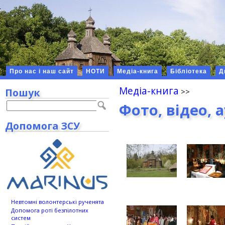
Про нас і наш сайт
НОТИ
Медіа-книга
Бібліотека
Д
Медіа-книга
Пошук
Фото, відео, 
Допомога ЗСУ
Невтомні волонтерські рученята
Допомога роті безпілотних
систем