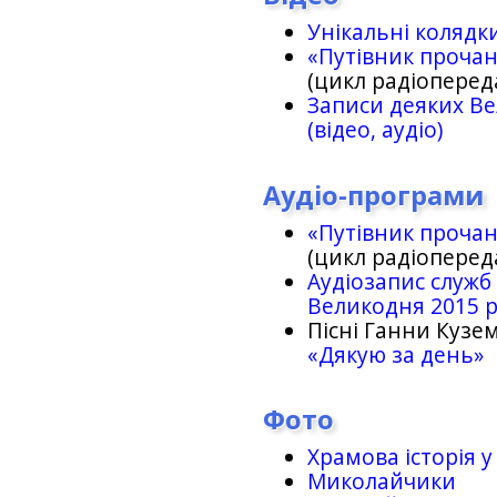
Унікальні колядк
«Путівник проча
(цикл радіоперед
Записи деяких Ве
(відео, аудіо)
Аудіо-програми
«Путівник проча
(цикл радіоперед
Аудіозапис служб
Великодня 2015 
Пісні Ганни Кузем
«Дякую за день»
Фото
Храмова історія у
Миколайчики