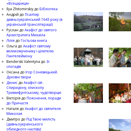
«Всецариця»
Ilya Zhitomirskiy
до
Бібліотека
Андрій
до
Псалтир
давньоукраїнський 1643 року (в
українській транслітерації)
Руслан
до
Акафіст до святого
Архистратига Михаїла
Лілія
до
Гостьова книга
Ольга
до
Акафіст святому
великомученику і цілителю
Пантелеймону
Benderski Valentyna
до
Зі
спогадів
Оксана
до
Ігор Соневицький.
Духовні твори
Денис
до
Акафіст свт.
Спиридону, єпископу
Тримифунтському, чудотворцю
Вікторія
до
Пояснення, поради
до Причастя
Наталя
до
Акафіст до святителя
Миколая
Дмитро
до
Під Твою милість
(давньоукраїнського
обихідного наспіву)