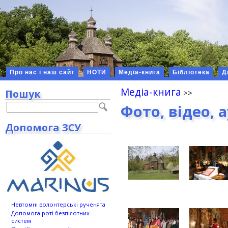
Про нас і наш сайт
НОТИ
Медіа-книга
Бібліотека
Д
Медіа-книга
Пошук
Фото, відео, 
Допомога ЗСУ
Невтомні волонтерські рученята
Допомога роті безпілотних
систем