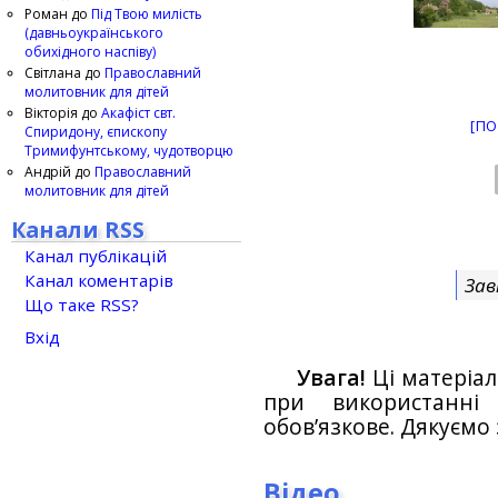
Роман
до
Під Твою милість
(давньоукраїнського
обихідного наспіву)
Світлана
до
Православний
молитовник для дітей
Вікторія
до
Акафіст свт.
[ПО
Спиридону, єпископу
Тримифунтському, чудотворцю
Андрій
до
Православний
молитовник для дітей
Канали RSS
Канал публікацій
Канал коментарів
Зав
Що таке RSS?
Вхід
Увага!
Ці матеріал
при використанн
обов’язкове. Дякуємо 
Відео