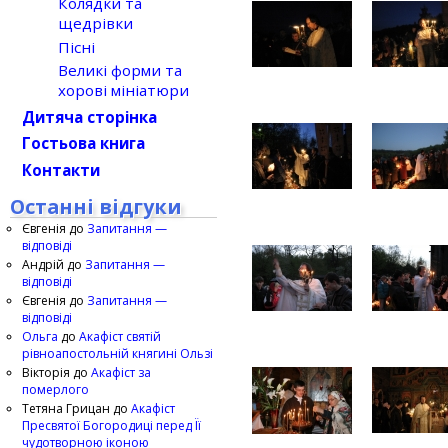
Колядки та
щедрівки
Пісні
Великі форми та
хорові мініатюри
Дитяча сторінка
Гостьова книга
Контакти
Останні відгуки
Євгенія
до
Запитання —
відповіді
Андрій
до
Запитання —
відповіді
Євгенія
до
Запитання —
відповіді
Ольга
до
Акафіст святій
рівноапостольній княгині Ользі
Вікторія
до
Акафіст за
померлого
Тетяна Грицан
до
Акафіст
Пресвятої Богородиці перед Її
чудотворною іконою