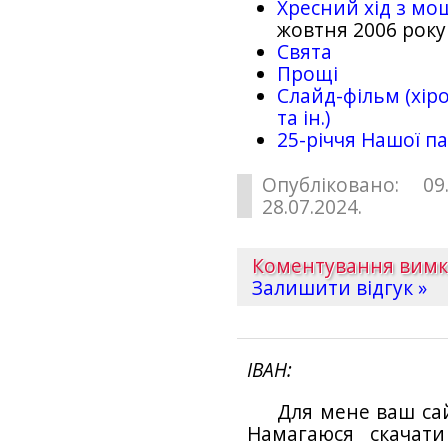
Хресний хід з мо
жовтня 2006 року
Свята
Прощі
Слайд-фільм (хіро
та ін.)
25-рiччя Нашої па
Опубліковано: 09
28.07.2024.
Коментування вим
Залишити відгук »
ІВАН
Для мене ваш са
Намагаюся скачат