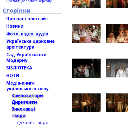
Постійна допомога Херсону
Сторінки
Про нас і наш сайт
Новини
Фото, відео, аудіо
Українська церковна
архітектура
Сад Українського
Модерну
БІБЛІОТЕКА
НОТИ
Медіа-книга
українського співу
Композитори
Диригенти
Виконавці
Твори
Духовні твори