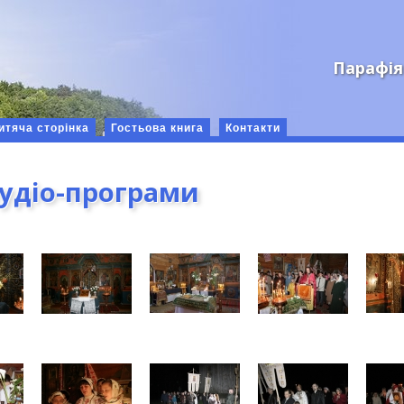
Парафія
итяча сторінка
Гостьова книга
Контакти
аудіо-програми