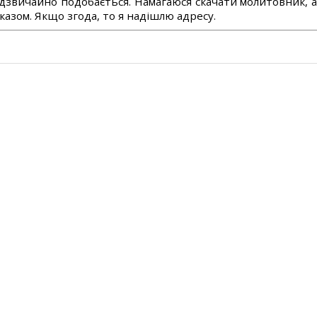
дзвичайно подобається. Намагаюся скачати молитовник, 
азом. Якщо згода, то я надішлю адресу.