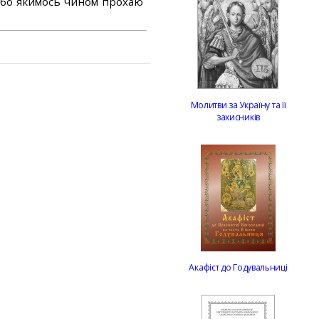
або якимось чином прохаю
Молитви за Україну та її
захисників
Акафіст до Годувальниці