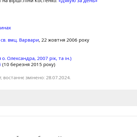
ї на вірші Ліни Костенко:
«Дякую за день»
линах
св. вмц. Варвари
, 22 жовтня 2006 року
о. Олександра, 2007 рік, та ін.)
ї
(10 березня 2015 року)
; востаннє змінено: 28.07.2024.