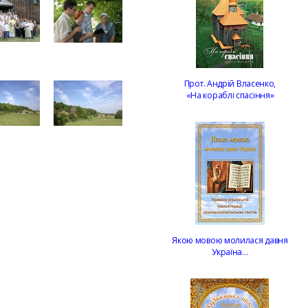
Прот. Андрій Власенко,
«На кораблі спасіння»
Якою мовою молилася давня
Україна…