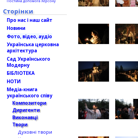
Постійна допомога Херсону
Сторінки
Про нас і наш сайт
Новини
Фото, відео, аудіо
Українська церковна
архітектура
Сад Українського
Модерну
БІБЛІОТЕКА
НОТИ
Медіа-книга
українського співу
Композитори
Диригенти
Виконавці
Твори
Духовні твори