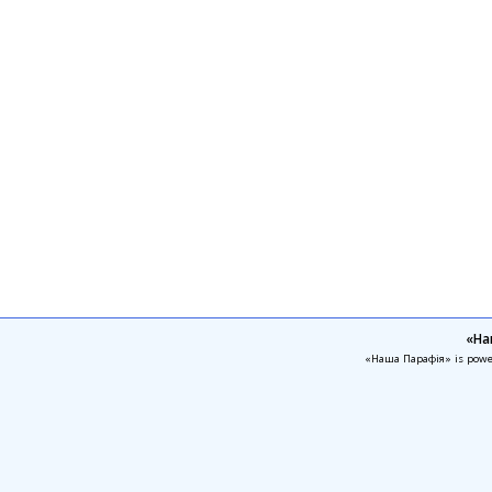
«На
«Наша Парафія» is pow