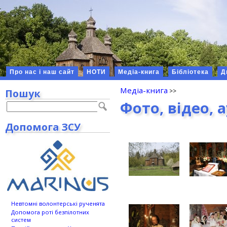
Про нас і наш сайт
НОТИ
Медіа-книга
Бібліотека
Д
Медіа-книга
Пошук
Фото, відео, 
Допомога ЗСУ
Невтомні волонтерські рученята
Допомога роті безпілотних
систем