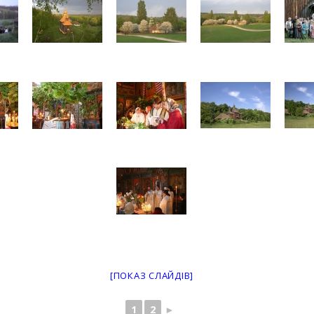
[ПОКАЗ СЛАЙДІВ]
1
2
►