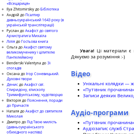
«Всецариця»
Ilya Zhitomirskiy
до
Бібліотека
Андрій
до
Псалтир
давньоукраїнський 1643 року (в
українській транслітерації)
Руслан
до
Акафіст до святого
Архистратига Михаїла
Лілія
до
Гостьова книга
Ольга
до
Акафіст святому
Увага!
Ці матеріали є 
великомученику і цілителю
Дякуємо за розуміння :-)
Пантелеймону
Benderski Valentyna
до
Зі
спогадів
Відео
Оксана
до
Ігор Соневицький.
Духовні твори
Унікальні колядки — ж
Денис
до
Акафіст свт.
«Путівник прочанина
Спиридону, єпископу
Тримифунтському, чудотворцю
Записи деяких Великод
Вікторія
до
Пояснення, поради
до Причастя
Аудіо-програми
Наталя
до
Акафіст до святителя
Миколая
«Путівник прочанина
Дмитро
до
Під Твою милість
(давньоукраїнського
Аудіозапис служб Стр
обихідного наспіву)