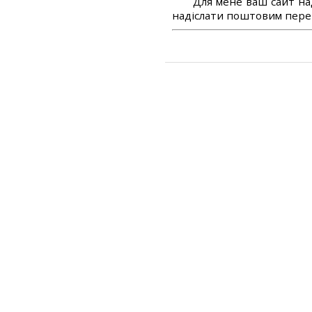
Для мене ваш сайт на
надіслати поштовим перек