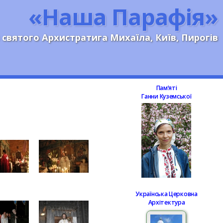
«Наша Парафія»
 святого Архистратига Михаїла, Київ, Пирогів
Памʼяті
Ганни Куземської
Українська Церковна
Архітектура