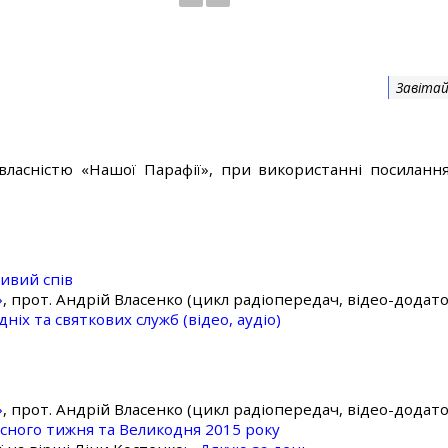
Завітай
власністю «Нашої Парафії», при використанні посилання
ивий спів
»
, прот. Андрій Власенко (цикл радіопередач, відео-додато
ніх та святкових служб (відео, аудіо)
»
, прот. Андрій Власенко (цикл радіопередач, відео-додато
асного тижня та Великодня 2015 року