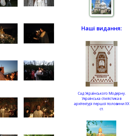
Наші видання:
Сад Українського Модерну.
Українська стилістика в
архітектурі першої половини ХХ
ст.