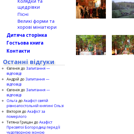
Колядки та
щедрівки
Пісні
Великі форми та
хорові мініатюри
Дитяча сторінка
Гостьова книга
Контакти
Останні відгуки
Євгенія
до
Запитання —
відповіді
Андрій
до
Запитання —
відповіді
Євгенія
до
Запитання —
відповіді
Ольга
до
Акафіст святій
рівноапостольній княгині Ользі
Вікторія
до
Акафіст за
померлого
Тетяна Грицан
до
Акафіст
Пресвятої Богородиці перед Її
чудотворною іконою