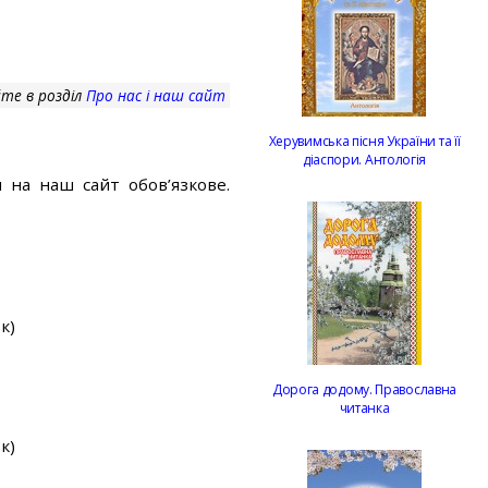
те в розділ
Про нас і наш сайт
Херувимська пісня України та її
діаспори. Антологія
 на наш сайт обов’язкове.
к)
Дорога додому. Православна
читанка
к)