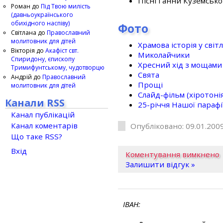
Пісні Ганни Куземсько
Роман
до
Під Твою милість
(давньоукраїнського
обихідного наспіву)
Фото
Світлана
до
Православний
молитовник для дітей
Храмова історія у світ
Вікторія
до
Акафіст свт.
Миколайчики
Спиридону, єпископу
Хресний хід з мощами 
Тримифунтському, чудотворцю
Свята
Андрій
до
Православний
Прощі
молитовник для дітей
Слайд-фільм (хіротонія 
Канали RSS
25-рiччя Нашої парафi
Канал публікацій
Канал коментарів
Опубліковано: 09.01.2009
Що таке RSS?
Вхід
Коментування вимкнено
Залишити відгук »
ІВАН