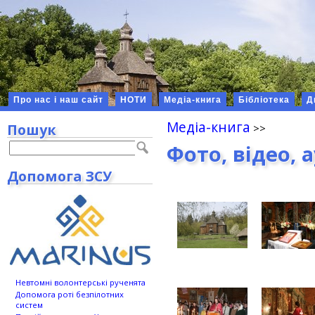
Про нас і наш сайт
НОТИ
Медіа-книга
Бібліотека
Д
Медіа-книга
Пошук
Фото, відео, 
Допомога ЗСУ
Невтомні волонтерські рученята
Допомога роті безпілотних
систем