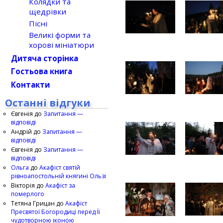
Колядки та
щедрівки
Пісні
Великі форми та
хорові мініатюри
Дитяча сторінка
Гостьова книга
Контакти
Останні відгуки
Євгенія
до
Запитання —
відповіді
Андрій
до
Запитання —
відповіді
Євгенія
до
Запитання —
відповіді
Ольга
до
Акафіст святій
рівноапостольній княгині Ользі
Вікторія
до
Акафіст за
померлого
Тетяна Грицан
до
Акафіст
Пресвятої Богородиці перед Її
чудотворною іконою