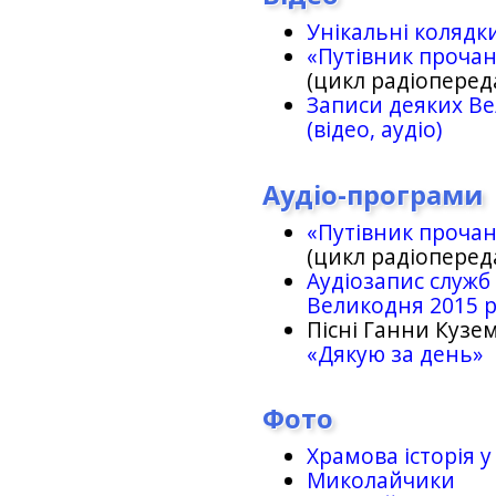
Унікальні колядк
«Путівник проча
(цикл радіоперед
Записи деяких Ве
(відео, аудіо)
Аудіо-програми
«Путівник проча
(цикл радіоперед
Аудіозапис служб
Великодня 2015 
Пісні Ганни Кузем
«Дякую за день»
Фото
Храмова історія у
Миколайчики