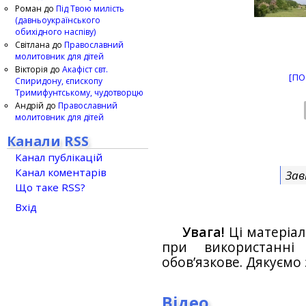
Роман
до
Під Твою милість
(давньоукраїнського
обихідного наспіву)
Світлана
до
Православний
молитовник для дітей
Вікторія
до
Акафіст свт.
[ПО
Спиридону, єпископу
Тримифунтському, чудотворцю
Андрій
до
Православний
молитовник для дітей
Канали RSS
Канал публікацій
Канал коментарів
Зав
Що таке RSS?
Вхід
Увага!
Ці матеріал
при використанн
обов’язкове. Дякуємо 
Відео