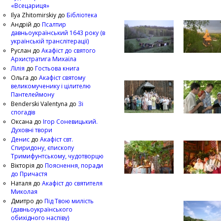
«Всецариця»
Ilya Zhitomirskiy
до
Бібліотека
Андрій
до
Псалтир
давньоукраїнський 1643 року (в
українській транслітерації)
Руслан
до
Акафіст до святого
Архистратига Михаїла
Лілія
до
Гостьова книга
Ольга
до
Акафіст святому
великомученику і цілителю
Пантелеймону
Benderski Valentyna
до
Зі
спогадів
Оксана
до
Ігор Соневицький.
Духовні твори
Денис
до
Акафіст свт.
Спиридону, єпископу
Тримифунтському, чудотворцю
Вікторія
до
Пояснення, поради
до Причастя
Наталя
до
Акафіст до святителя
Миколая
Дмитро
до
Під Твою милість
(давньоукраїнського
обихідного наспіву)