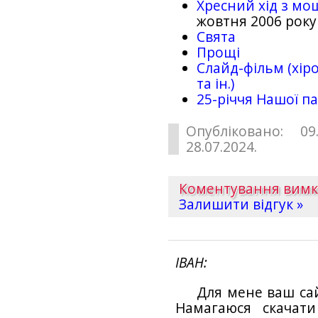
Хресний хід з мо
жовтня 2006 року
Свята
Прощі
Слайд-фільм (хіро
та ін.)
25-рiччя Нашої па
Опубліковано: 09
28.07.2024.
Коментування вим
Залишити відгук »
ІВАН
Для мене ваш са
Намагаюся скачат