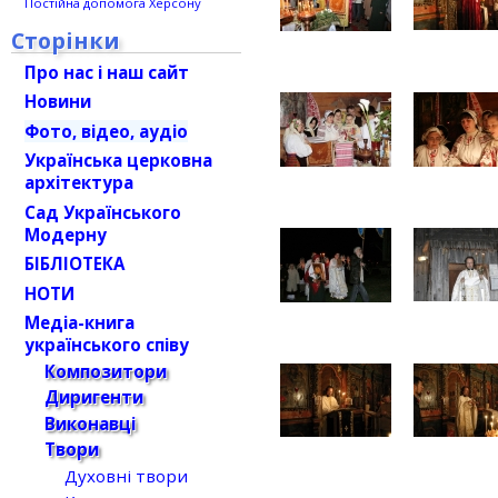
Постійна допомога Херсону
Сторінки
Про нас і наш сайт
Новини
Фото, відео, аудіо
Українська церковна
архітектура
Сад Українського
Модерну
БІБЛІОТЕКА
НОТИ
Медіа-книга
українського співу
Композитори
Диригенти
Виконавці
Твори
Духовні твори