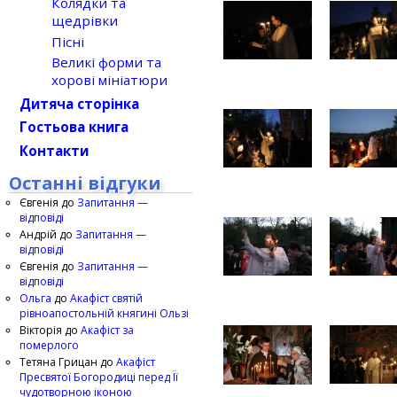
Колядки та
щедрівки
Пісні
Великі форми та
хорові мініатюри
Дитяча сторінка
Гостьова книга
Контакти
Останні відгуки
Євгенія
до
Запитання —
відповіді
Андрій
до
Запитання —
відповіді
Євгенія
до
Запитання —
відповіді
Ольга
до
Акафіст святій
рівноапостольній княгині Ользі
Вікторія
до
Акафіст за
померлого
Тетяна Грицан
до
Акафіст
Пресвятої Богородиці перед Її
чудотворною іконою