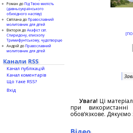
Роман
до
Під Твою милість
(давньоукраїнського
обихідного наспіву)
Світлана
до
Православний
молитовник для дітей
Вікторія
до
Акафіст свт.
[ПО
Спиридону, єпископу
Тримифунтському, чудотворцю
Андрій
до
Православний
молитовник для дітей
Канали RSS
Канал публікацій
Канал коментарів
Зав
Що таке RSS?
Вхід
Увага!
Ці матеріал
при використанн
обов’язкове. Дякуємо 
Відео