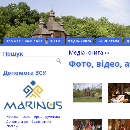
Про нас і наш сайт
НОТИ
Медіа-книга
Бібліотека
Д
Медіа-книга
Пошук
Фото, відео, 
Допомога ЗСУ
Невтомні волонтерські рученята
Допомога роті безпілотних
систем