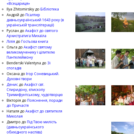
«Всецариця»
Ilya Zhitomirskiy
до
Бібліотека
Андрій
до
Псалтир
давньоукраїнський 1643 року (в
українській транслітерації)
Руслан
до
Акафіст до святого
Архистратига Михаїла
Лілія
до
Гостьова книга
Ольга
до
Акафіст святому
великомученику і цілителю
Пантелеймону
Benderski Valentyna
до
Зі
спогадів
Оксана
до
Ігор Соневицький.
Духовні твори
Денис
до
Акафіст свт.
Спиридону, єпископу
Тримифунтському, чудотворцю
Вікторія
до
Пояснення, поради
до Причастя
Наталя
до
Акафіст до святителя
Миколая
Дмитро
до
Під Твою милість
(давньоукраїнського
обихідного наспіву)