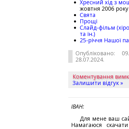
Хресний хід з мо
жовтня 2006 року
Свята
Прощі
Слайд-фільм (хіро
та ін.)
25-рiччя Нашої па
Опубліковано: 09
28.07.2024.
Коментування вим
Залишити відгук »
ІВАН
Для мене ваш са
Намагаюся скачат