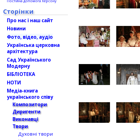
Постійна допомога Херсону
Сторінки
Про нас і наш сайт
Новини
Фото, відео, аудіо
Українська церковна
архітектура
Сад Українського
Модерну
БІБЛІОТЕКА
НОТИ
Медіа-книга
українського співу
Композитори
Диригенти
Виконавці
Твори
Духовні твори