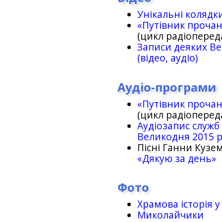
Унікальні колядк
«Путівник проча
(цикл радіоперед
Записи деяких Ве
(відео, аудіо)
Аудіо-програми
«Путівник проча
(цикл радіоперед
Аудіозапис служб
Великодня 2015 
Пісні Ганни Кузем
«Дякую за день»
Фото
Храмова історія у
Миколайчики