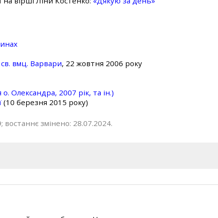
ї на вірші Ліни Костенко:
«Дякую за день»
линах
св. вмц. Варвари
, 22 жовтня 2006 року
о. Олександра, 2007 рік, та ін.)
ї
(10 березня 2015 року)
; востаннє змінено: 28.07.2024.