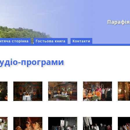
Парафія
итяча сторінка
Гостьова книга
Контакти
аудіо-програми