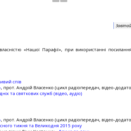
Завітай
власністю «Нашої Парафії», при використанні посилання
ивий спів
»
, прот. Андрій Власенко (цикл радіопередач, відео-додато
ніх та святкових служб (відео, аудіо)
»
, прот. Андрій Власенко (цикл радіопередач, відео-додато
асного тижня та Великодня 2015 року