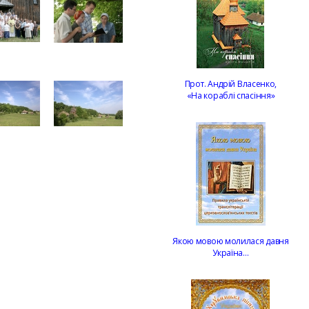
Прот. Андрій Власенко,
«На кораблі спасіння»
Якою мовою молилася давня
Україна…