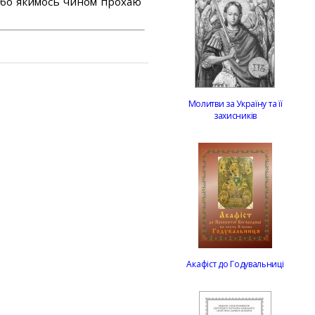
або якимось чином прохаю
Молитви за Україну та її
захисників
Акафіст до Годувальниці