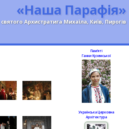
«Наша Парафія»
 святого Архистратига Михаїла, Київ, Пирогів
Памʼяті
Ганни Куземської
Українська Церковна
Архітектура