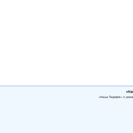
«На
«Наша Парафія» is pow