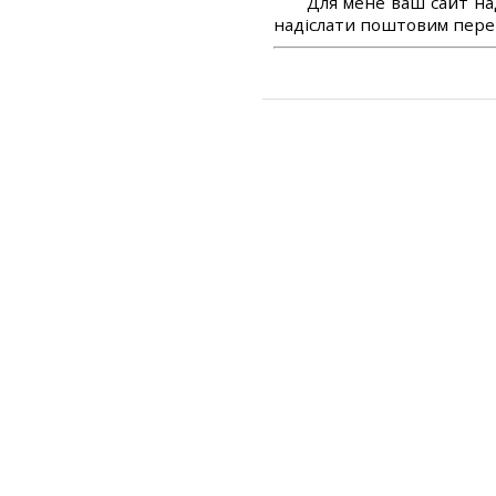
Для мене ваш сайт на
надіслати поштовим перек