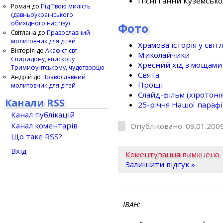
Пісні Ганни Куземсько
Роман
до
Під Твою милість
(давньоукраїнського
обихідного наспіву)
Фото
Світлана
до
Православний
молитовник для дітей
Храмова історія у світ
Вікторія
до
Акафіст свт.
Миколайчики
Спиридону, єпископу
Хресний хід з мощами 
Тримифунтському, чудотворцю
Свята
Андрій
до
Православний
Прощі
молитовник для дітей
Слайд-фільм (хіротонія 
Канали RSS
25-рiччя Нашої парафi
Канал публікацій
Канал коментарів
Опубліковано: 09.01.2009
Що таке RSS?
Вхід
Коментування вимкнено
Залишити відгук »
ІВАН