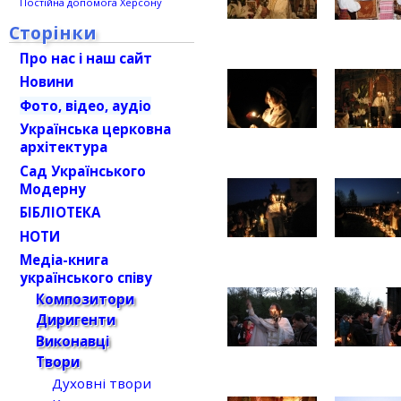
Постійна допомога Херсону
Сторінки
Про нас і наш сайт
Новини
Фото, відео, аудіо
Українська церковна
архітектура
Сад Українського
Модерну
БІБЛІОТЕКА
НОТИ
Медіа-книга
українського співу
Композитори
Диригенти
Виконавці
Твори
Духовні твори