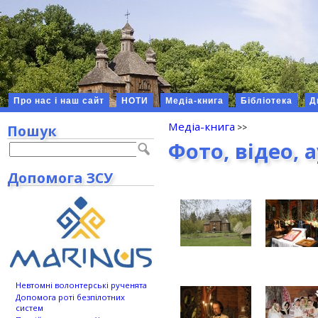
Про нас і наш сайт
НОТИ
Медіа-книга
Бібліотека
Д
Медіа-книга
Пошук
Фото, відео, 
Допомога ЗСУ
Невтомні волонтерські рученята
Допомога роті безпілотних
систем