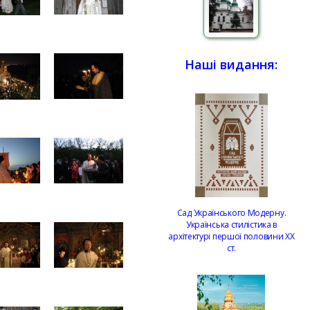
Наші видання:
Сад Українського Модерну.
Українська стилістика в
архітектурі першої половини ХХ
ст.