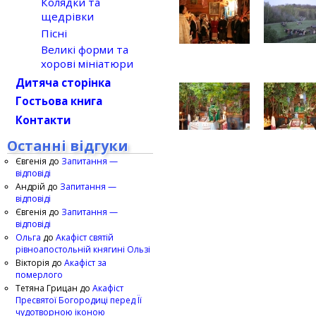
Колядки та
щедрівки
Пісні
Великі форми та
хорові мініатюри
Дитяча сторінка
Гостьова книга
Контакти
Останні відгуки
Євгенія
до
Запитання —
відповіді
Андрій
до
Запитання —
відповіді
Євгенія
до
Запитання —
відповіді
Ольга
до
Акафіст святій
рівноапостольній княгині Ользі
Вікторія
до
Акафіст за
померлого
Тетяна Грицан
до
Акафіст
Пресвятої Богородиці перед Її
чудотворною іконою