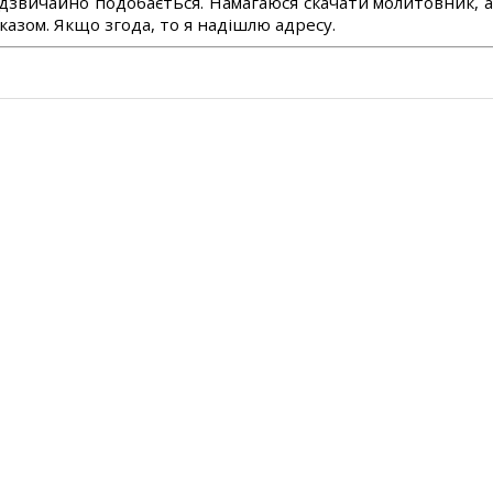
дзвичайно подобається. Намагаюся скачати молитовник, 
азом. Якщо згода, то я надішлю адресу.