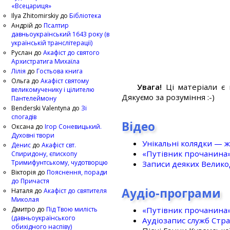
«Всецариця»
Ilya Zhitomirskiy
до
Бібліотека
Андрій
до
Псалтир
давньоукраїнський 1643 року (в
українській транслітерації)
Руслан
до
Акафіст до святого
Архистратига Михаїла
Лілія
до
Гостьова книга
Ольга
до
Акафіст святому
Увага!
Ці матеріали є 
великомученику і цілителю
Дякуємо за розуміння :-)
Пантелеймону
Benderski Valentyna
до
Зі
спогадів
Відео
Оксана
до
Ігор Соневицький.
Духовні твори
Унікальні колядки — ж
Денис
до
Акафіст свт.
«Путівник прочанина
Спиридону, єпископу
Тримифунтському, чудотворцю
Записи деяких Великод
Вікторія
до
Пояснення, поради
до Причастя
Аудіо-програми
Наталя
до
Акафіст до святителя
Миколая
«Путівник прочанина
Дмитро
до
Під Твою милість
(давньоукраїнського
Аудіозапис служб Стр
обихідного наспіву)