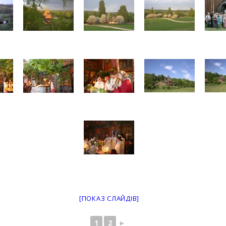
[ПОКАЗ СЛАЙДІВ]
1
2
►