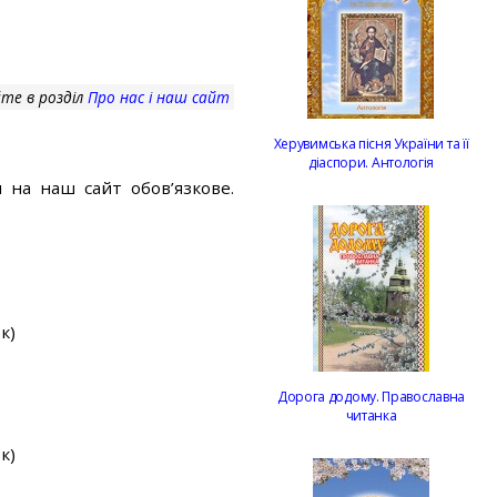
те в розділ
Про нас і наш сайт
Херувимська пісня України та її
діаспори. Антологія
 на наш сайт обов’язкове.
к)
Дорога додому. Православна
читанка
к)