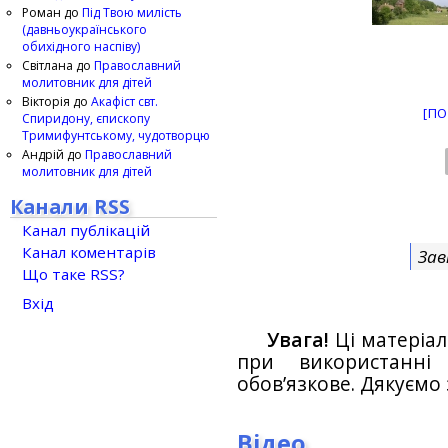
Роман
до
Під Твою милість
(давньоукраїнського
обихідного наспіву)
Світлана
до
Православний
молитовник для дітей
Вікторія
до
Акафіст свт.
[ПО
Спиридону, єпископу
Тримифунтському, чудотворцю
Андрій
до
Православний
молитовник для дітей
Канали RSS
Канал публікацій
Канал коментарів
Зав
Що таке RSS?
Вхід
Увага!
Ці матеріал
при використанн
обов’язкове. Дякуємо 
Відео