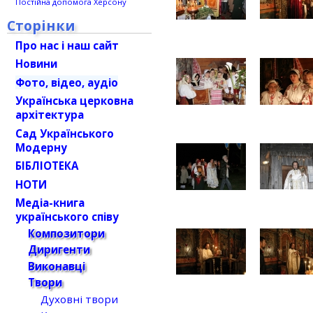
Постійна допомога Херсону
Сторінки
Про нас і наш сайт
Новини
Фото, відео, аудіо
Українська церковна
архітектура
Сад Українського
Модерну
БІБЛІОТЕКА
НОТИ
Медіа-книга
українського співу
Композитори
Диригенти
Виконавці
Твори
Духовні твори