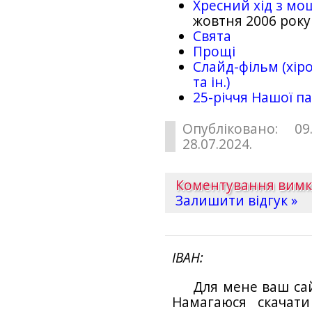
Хресний хід з мо
жовтня 2006 року
Свята
Прощі
Слайд-фільм (хіро
та ін.)
25-рiччя Нашої па
Опубліковано: 09
28.07.2024.
Коментування вим
Залишити відгук »
ІВАН
Для мене ваш са
Намагаюся скачат