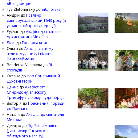
«Всецариця»
Ilya Zhitomirskiy
до
Бібліотека
Андрій
до
Псалтир
давньоукраїнський 1643 року (в
українській транслітерації)
Руслан
до
Акафіст до святого
Архистратига Михаїла
Лілія
до
Гостьова книга
Ольга
до
Акафіст святому
великомученику і цілителю
Пантелеймону
Benderski Valentyna
до
Зі
спогадів
Оксана
до
Ігор Соневицький.
Духовні твори
Денис
до
Акафіст свт.
Спиридону, єпископу
Тримифунтському, чудотворцю
Вікторія
до
Пояснення, поради
до Причастя
Наталя
до
Акафіст до святителя
Миколая
Дмитро
до
Під Твою милість
(давньоукраїнського
обихідного наспіву)