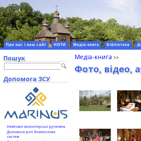
Про нас і наш сайт
НОТИ
Медіа-книга
Бібліотека
Д
Медіа-книга
Пошук
Фото, відео, 
Допомога ЗСУ
Невтомні волонтерські рученята
Допомога роті безпілотних
систем