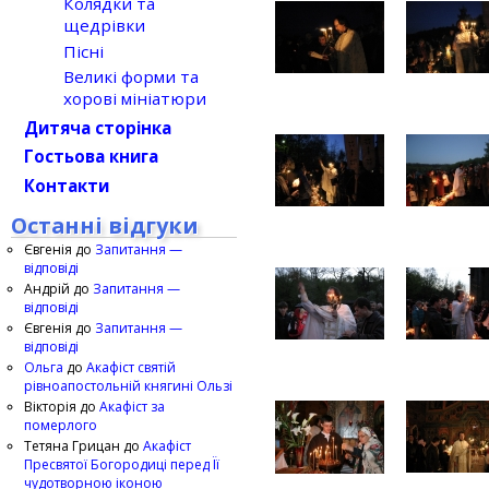
Колядки та
щедрівки
Пісні
Великі форми та
хорові мініатюри
Дитяча сторінка
Гостьова книга
Контакти
Останні відгуки
Євгенія
до
Запитання —
відповіді
Андрій
до
Запитання —
відповіді
Євгенія
до
Запитання —
відповіді
Ольга
до
Акафіст святій
рівноапостольній княгині Ользі
Вікторія
до
Акафіст за
померлого
Тетяна Грицан
до
Акафіст
Пресвятої Богородиці перед Її
чудотворною іконою