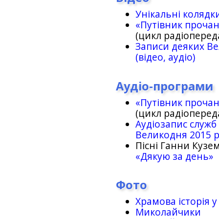
Унікальні колядк
«Путівник проча
(цикл радіоперед
Записи деяких Ве
(відео, аудіо)
Аудіо-програми
«Путівник проча
(цикл радіоперед
Аудіозапис служб
Великодня 2015 
Пісні Ганни Кузем
«Дякую за день»
Фото
Храмова історія у
Миколайчики