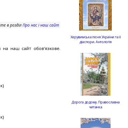
те в розділ
Про нас і наш сайт
Херувимська пісня України та її
діаспори. Антологія
 на наш сайт обов’язкове.
к)
Дорога додому. Православна
читанка
к)