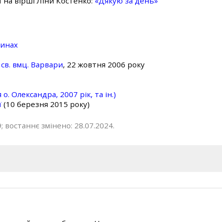
ї на вірші Ліни Костенко:
«Дякую за день»
линах
св. вмц. Варвари
, 22 жовтня 2006 року
о. Олександра, 2007 рік, та ін.)
ї
(10 березня 2015 року)
; востаннє змінено: 28.07.2024.