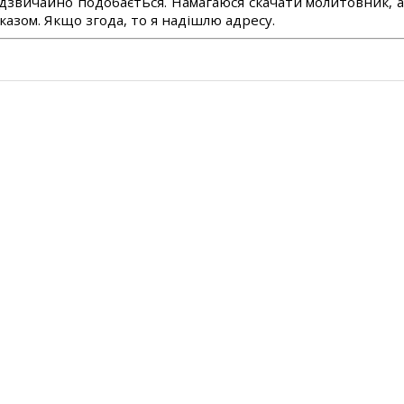
дзвичайно подобається. Намагаюся скачати молитовник, 
азом. Якщо згода, то я надішлю адресу.