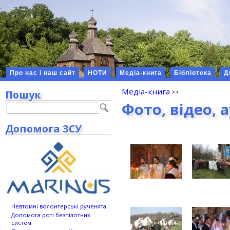
Про нас і наш сайт
НОТИ
Медіа-книга
Бібліотека
Д
Медіа-книга
Пошук
Фото, відео, 
Допомога ЗСУ
Невтомні волонтерські рученята
Допомога роті безпілотних
систем