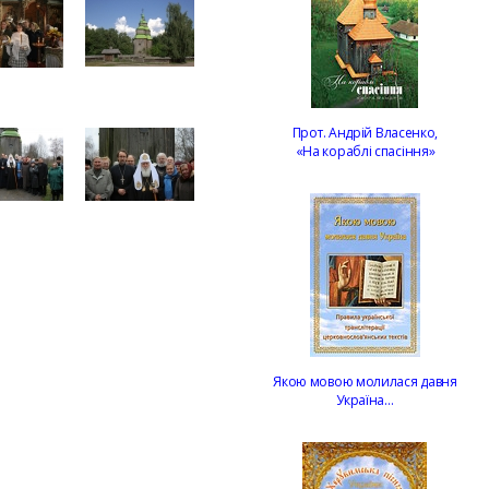
Прот. Андрій Власенко,
«На кораблі спасіння»
Якою мовою молилася давня
Україна…