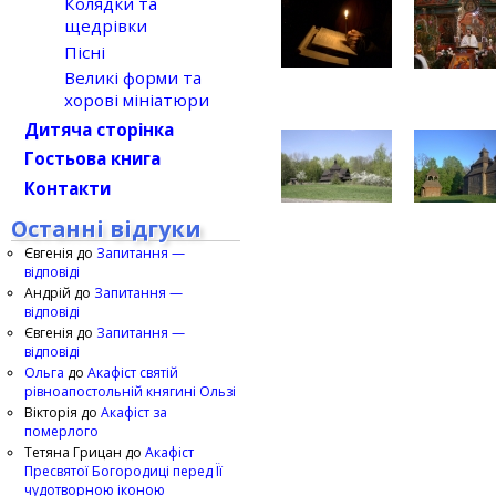
Колядки та
щедрівки
Пісні
Великі форми та
хорові мініатюри
Дитяча сторінка
Гостьова книга
Контакти
Останні відгуки
Євгенія
до
Запитання —
відповіді
Андрій
до
Запитання —
відповіді
Євгенія
до
Запитання —
відповіді
Ольга
до
Акафіст святій
рівноапостольній княгині Ользі
Вікторія
до
Акафіст за
померлого
Тетяна Грицан
до
Акафіст
Пресвятої Богородиці перед Її
чудотворною іконою