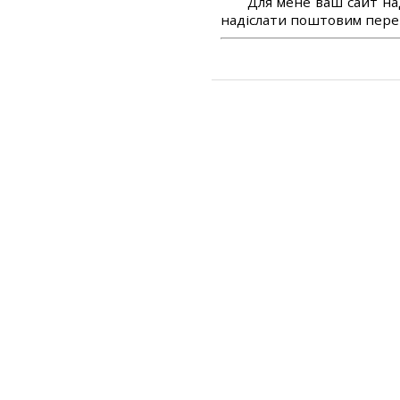
Для мене ваш сайт на
надіслати поштовим перек