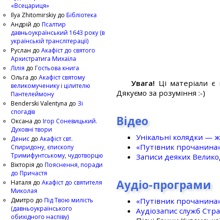
«Всецариця»
Ilya Zhitomirskiy
до
Бібліотека
Андрій
до
Псалтир
давньоукраїнський 1643 року (в
українській транслітерації)
Руслан
до
Акафіст до святого
Архистратига Михаїла
Лілія
до
Гостьова книга
Ольга
до
Акафіст святому
Увага!
Ці матеріали є 
великомученику і цілителю
Дякуємо за розуміння :-)
Пантелеймону
Benderski Valentyna
до
Зі
спогадів
Відео
Оксана
до
Ігор Соневицький.
Духовні твори
Унікальні колядки — ж
Денис
до
Акафіст свт.
«Путівник прочанина
Спиридону, єпископу
Тримифунтському, чудотворцю
Записи деяких Великод
Вікторія
до
Пояснення, поради
до Причастя
Аудіо-програми
Наталя
до
Акафіст до святителя
Миколая
«Путівник прочанина
Дмитро
до
Під Твою милість
(давньоукраїнського
Аудіозапис служб Стр
обихідного наспіву)