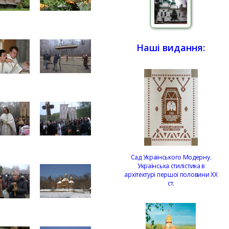
Наші видання:
Сад Українського Модерну.
Українська стилістика в
архітектурі першої половини ХХ
ст.