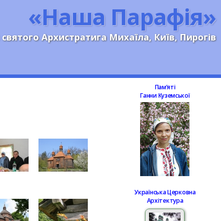
«Наша Парафія»
 святого Архистратига Михаїла, Київ, Пирогів
Памʼяті
Ганни Куземської
Українська Церковна
Архітектура