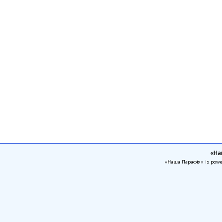
«На
«Наша Парафія» is pow