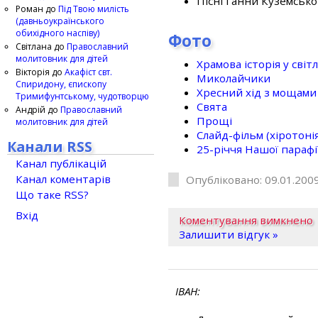
Пісні Ганни Куземсько
Роман
до
Під Твою милість
(давньоукраїнського
обихідного наспіву)
Фото
Світлана
до
Православний
молитовник для дітей
Храмова історія у світ
Вікторія
до
Акафіст свт.
Миколайчики
Спиридону, єпископу
Хресний хід з мощами 
Тримифунтському, чудотворцю
Свята
Андрій
до
Православний
Прощі
молитовник для дітей
Слайд-фільм (хіротонія 
Канали RSS
25-рiччя Нашої парафi
Канал публікацій
Канал коментарів
Опубліковано: 09.01.2009
Що таке RSS?
Вхід
Коментування вимкнено
Залишити відгук »
ІВАН