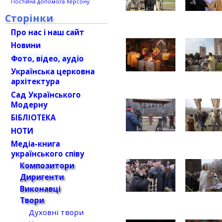
Постійна допомога Херсону
Сторінки
Про нас і наш сайт
Новини
Фото, відео, аудіо
Українська церковна
архітектура
Сад Українського
Модерну
БІБЛІОТЕКА
НОТИ
Медіа-книга
українського співу
Композитори
Диригенти
Виконавці
Твори
Духовні твори