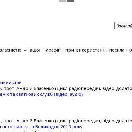
Завітай
власністю «Нашої Парафії», при використанні посилання
ивий спів
»
, прот. Андрій Власенко (цикл радіопередач, відео-додато
ніх та святкових служб (відео, аудіо)
»
, прот. Андрій Власенко (цикл радіопередач, відео-додато
асного тижня та Великодня 2015 року