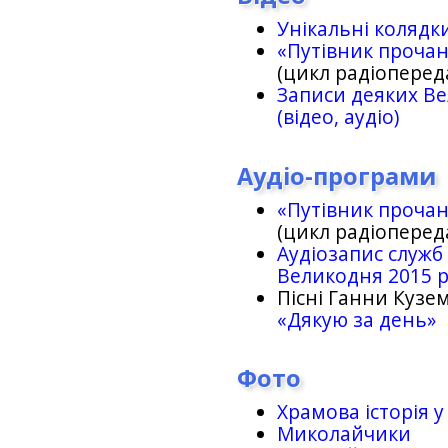
Унікальні колядк
«Путівник проча
(цикл радіоперед
Записи деяких Ве
(відео, аудіо)
Аудіо-програми
«Путівник проча
(цикл радіоперед
Аудіозапис служб
Великодня 2015 
Пісні Ганни Кузем
«Дякую за день»
Фото
Храмова історія у
Миколайчики