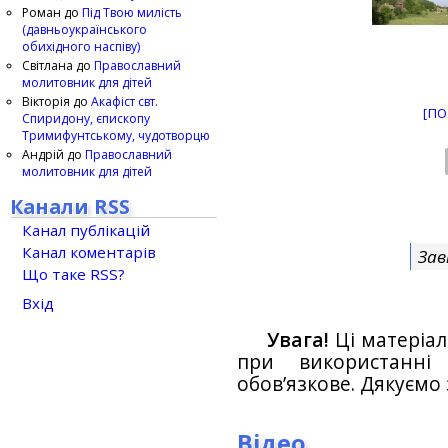
Роман
до
Під Твою милість
(давньоукраїнського
обихідного наспіву)
Світлана
до
Православний
молитовник для дітей
Вікторія
до
Акафіст свт.
[ПО
Спиридону, єпископу
Тримифунтському, чудотворцю
Андрій
до
Православний
молитовник для дітей
Канали RSS
Канал публікацій
Канал коментарів
Зав
Що таке RSS?
Вхід
Увага!
Ці матеріал
при використанн
обов’язкове. Дякуємо 
Відео