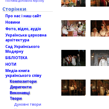
Постійна допомога Херсону
Сторінки
Про нас і наш сайт
Новини
Фото, відео, аудіо
Українська церковна
архітектура
Сад Українського
Модерну
БІБЛІОТЕКА
НОТИ
Медіа-книга
українського співу
Композитори
Диригенти
Виконавці
Твори
Духовні твори