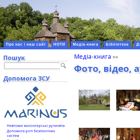
Про нас і наш сайт
НОТИ
Медіа-книга
Бібліотека
Д
Медіа-книга
Пошук
Фото, відео, 
Допомога ЗСУ
Невтомні волонтерські рученята
Допомога роті безпілотних
систем