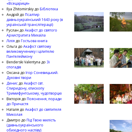
«Всецариця»
Ilya Zhitomirskiy
до
Бібліотека
Андрій
до
Псалтир
давньоукраїнський 1643 року (в
українській транслітерації)
Руслан
до
Акафіст до святого
Архистратига Михаїла
Лілія
до
Гостьова книга
Ольга
до
Акафіст святому
великомученику і цілителю
Пантелеймону
Benderski Valentyna
до
Зі
спогадів
Оксана
до
Ігор Соневицький.
Духовні твори
Денис
до
Акафіст свт.
Спиридону, єпископу
Тримифунтському, чудотворцю
Вікторія
до
Пояснення, поради
до Причастя
Наталя
до
Акафіст до святителя
Миколая
Дмитро
до
Під Твою милість
(давньоукраїнського
обихідного наспіву)