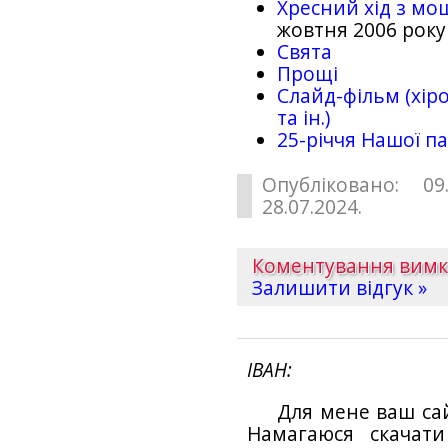
Хресний хід з мо
жовтня 2006 року
Свята
Прощі
Слайд-фільм (хіро
та ін.)
25-рiччя Нашої па
Опубліковано: 09
28.07.2024.
Коментування вим
Залишити відгук »
ІВАН
Для мене ваш са
Намагаюся скачат