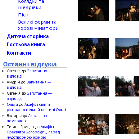
Колядки та
щедрівки
Пісні
Великі форми та
хорові мініатюри
Дитяча сторінка
Гостьова книга
Контакти
Останні відгуки
Євгенія
до
Запитання —
відповіді
Андрій
до
Запитання —
відповіді
Євгенія
до
Запитання —
відповіді
Ольга
до
Акафіст святій
рівноапостольній княгині Ользі
Вікторія
до
Акафіст за
померлого
Тетяна Грицан
до
Акафіст
Пресвятої Богородиці перед Її
чудотворною іконою