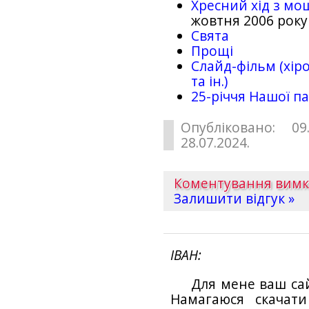
Хресний хід з мо
жовтня 2006 року
Свята
Прощі
Слайд-фільм (хіро
та ін.)
25-рiччя Нашої па
Опубліковано: 09
28.07.2024.
Коментування вим
Залишити відгук »
ІВАН
Для мене ваш са
Намагаюся скачат