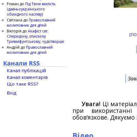
Роман
до
Під Твою милість
(давньоукраїнського
обихідного наспіву)
Світлана
до
Православний
молитовник для дітей
Вікторія
до
Акафіст свт.
[ПО
Спиридону, єпископу
Тримифунтському, чудотворцю
Андрій
до
Православний
молитовник для дітей
Канали RSS
Канал публікацій
Канал коментарів
Зав
Що таке RSS?
Вхід
Увага!
Ці матеріал
при використанн
обов’язкове. Дякуємо 
Відео