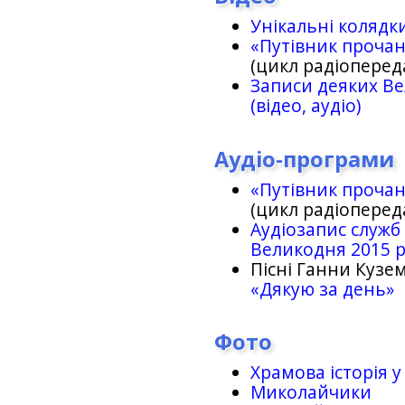
Унікальні колядк
«Путівник проча
(цикл радіоперед
Записи деяких Ве
(відео, аудіо)
Аудіо-програми
«Путівник проча
(цикл радіоперед
Аудіозапис служб
Великодня 2015 
Пісні Ганни Кузем
«Дякую за день»
Фото
Храмова історія у
Миколайчики