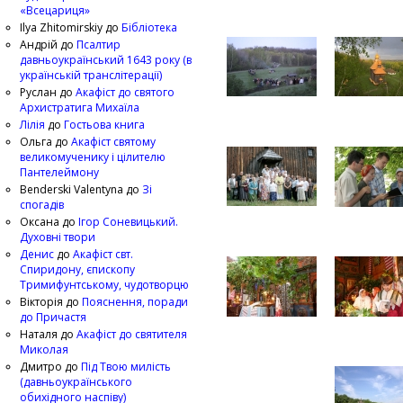
«Всецариця»
Ilya Zhitomirskiy
до
Бібліотека
Андрій
до
Псалтир
давньоукраїнський 1643 року (в
українській транслітерації)
Руслан
до
Акафіст до святого
Архистратига Михаїла
Лілія
до
Гостьова книга
Ольга
до
Акафіст святому
великомученику і цілителю
Пантелеймону
Benderski Valentyna
до
Зі
спогадів
Оксана
до
Ігор Соневицький.
Духовні твори
Денис
до
Акафіст свт.
Спиридону, єпископу
Тримифунтському, чудотворцю
Вікторія
до
Пояснення, поради
до Причастя
Наталя
до
Акафіст до святителя
Миколая
Дмитро
до
Під Твою милість
(давньоукраїнського
обихідного наспіву)