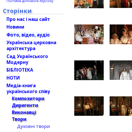
Постійна допомога Херсону
Сторінки
Про нас і наш сайт
Новини
Фото, відео, аудіо
Українська церковна
архітектура
Сад Українського
Модерну
БІБЛІОТЕКА
НОТИ
Медіа-книга
українського співу
Композитори
Диригенти
Виконавці
Твори
Духовні твори