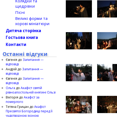
Колядки та
щедрівки
Пісні
Великі форми та
хорові мініатюри
Дитяча сторінка
Гостьова книга
Контакти
Останні відгуки
Євгенія
до
Запитання —
відповіді
Андрій
до
Запитання —
відповіді
Євгенія
до
Запитання —
відповіді
Ольга
до
Акафіст святій
рівноапостольній княгині Ользі
Вікторія
до
Акафіст за
померлого
Тетяна Грицан
до
Акафіст
Пресвятої Богородиці перед Її
чудотворною іконою