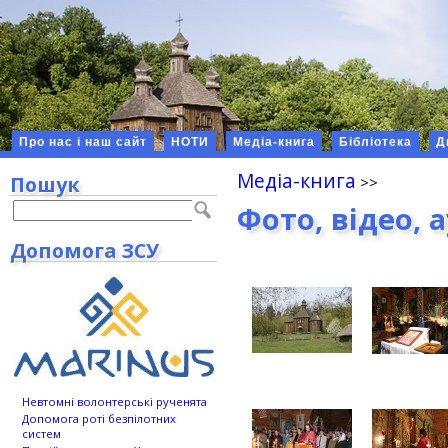
Про нас і наш сайт
НОТИ
Медіа-книга
Бібліотека
Д
Медіа-книга
Пошук
Фото, відео, 
Допомога ЗСУ
Невтомні волонтерські рученята
Допомога роті безпілотних
систем