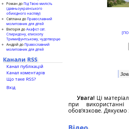
Роман
до
Під Твою милість
(давньоукраїнського
обихідного наспіву)
Світлана
до
Православний
молитовник для дітей
Вікторія
до
Акафіст свт.
[ПО
Спиридону, єпископу
Тримифунтському, чудотворцю
Андрій
до
Православний
молитовник для дітей
Канали RSS
Канал публікацій
Канал коментарів
Зав
Що таке RSS?
Вхід
Увага!
Ці матеріал
при використанн
обов’язкове. Дякуємо 
Відео