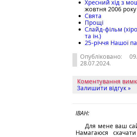
Хресний хід з мо
жовтня 2006 року
Свята
Прощі
Слайд-фільм (хіро
та ін.)
25-рiччя Нашої па
Опубліковано: 09
28.07.2024.
Коментування вим
Залишити відгук »
ІВАН
Для мене ваш са
Намагаюся скачат