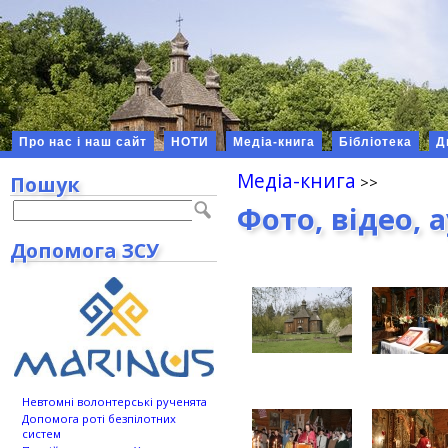
Про нас і наш сайт
НОТИ
Медіа-книга
Бібліотека
Д
Медіа-книга
Пошук
Фото, відео, 
Допомога ЗСУ
Невтомні волонтерські рученята
Допомога роті безпілотних
систем