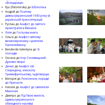
«Всецариця»
Ilya Zhitomirskiy
до
Бібліотека
Андрій
до
Псалтир
давньоукраїнський 1643 року (в
українській транслітерації)
Руслан
до
Акафіст до святого
Архистратига Михаїла
Лілія
до
Гостьова книга
Ольга
до
Акафіст святому
великомученику і цілителю
Пантелеймону
Benderski Valentyna
до
Зі
спогадів
Оксана
до
Ігор Соневицький.
Духовні твори
Денис
до
Акафіст свт.
Спиридону, єпископу
Тримифунтському, чудотворцю
Вікторія
до
Пояснення, поради
до Причастя
Наталя
до
Акафіст до святителя
Миколая
Дмитро
до
Під Твою милість
(давньоукраїнського
обихідного наспіву)