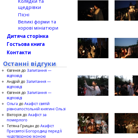
Колядки та
щедрівки
Пісні
Великі форми та
хорові мініатюри
Дитяча сторінка
Гостьова книга
Контакти
Останні відгуки
Євгенія
до
Запитання —
відповіді
Андрій
до
Запитання —
відповіді
Євгенія
до
Запитання —
відповіді
Ольга
до
Акафіст святій
рівноапостольній княгині Ользі
Вікторія
до
Акафіст за
померлого
Тетяна Грицан
до
Акафіст
Пресвятої Богородиці перед Її
чудотворною іконою