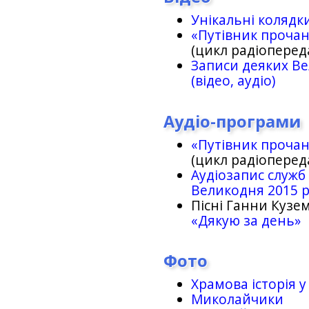
Унікальні колядк
«Путівник проча
(цикл радіоперед
Записи деяких Ве
(відео, аудіо)
Аудіо-програми
«Путівник проча
(цикл радіоперед
Аудіозапис служб
Великодня 2015 
Пісні Ганни Кузем
«Дякую за день»
Фото
Храмова історія у
Миколайчики