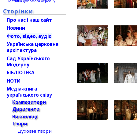
Постійна допомога Херсону
Сторінки
Про нас і наш сайт
Новини
Фото, відео, аудіо
Українська церковна
архітектура
Сад Українського
Модерну
БІБЛІОТЕКА
НОТИ
Медіа-книга
українського співу
Композитори
Диригенти
Виконавці
Твори
Духовні твори