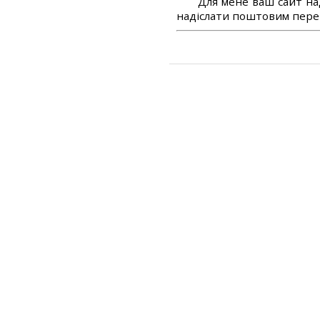
Для мене ваш сайт на
надіслати поштовим перек