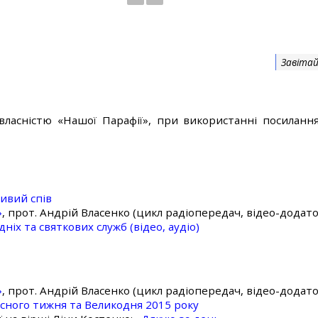
Завітай
власністю «Нашої Парафії», при використанні посилання
ивий спів
»
, прот. Андрій Власенко (цикл радіопередач, відео-додато
ніх та святкових служб (відео, аудіо)
»
, прот. Андрій Власенко (цикл радіопередач, відео-додато
асного тижня та Великодня 2015 року