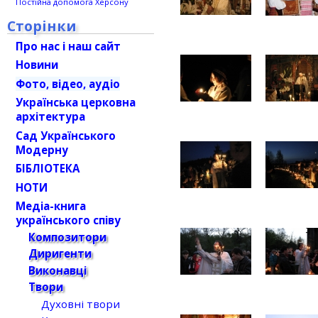
Постійна допомога Херсону
Сторінки
Про нас і наш сайт
Новини
Фото, відео, аудіо
Українська церковна
архітектура
Сад Українського
Модерну
БІБЛІОТЕКА
НОТИ
Медіа-книга
українського співу
Композитори
Диригенти
Виконавці
Твори
Духовні твори