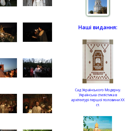
Наші видання:
Сад Українського Модерну.
Українська стилістика в
архітектурі першої половини ХХ
ст.