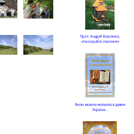
Прот. Андрій Власенко,
«На кораблі спасіння»
Якою мовою молилася давня
Україна…