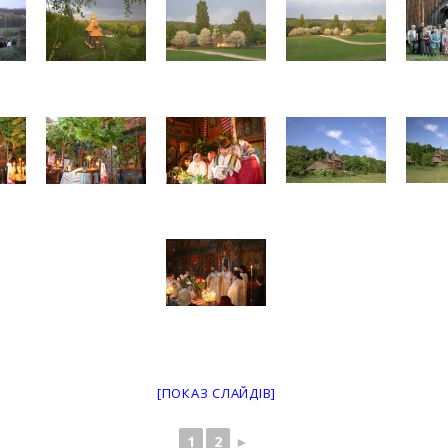
[ПОКАЗ СЛАЙДІВ]
1
2
►