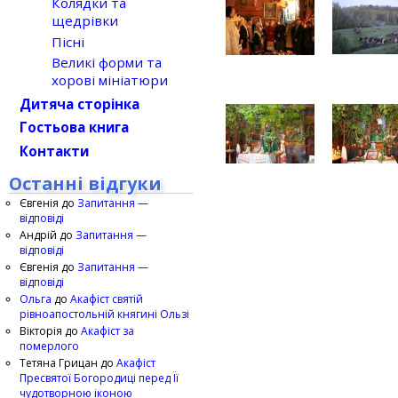
Колядки та
щедрівки
Пісні
Великі форми та
хорові мініатюри
Дитяча сторінка
Гостьова книга
Контакти
Останні відгуки
Євгенія
до
Запитання —
відповіді
Андрій
до
Запитання —
відповіді
Євгенія
до
Запитання —
відповіді
Ольга
до
Акафіст святій
рівноапостольній княгині Ользі
Вікторія
до
Акафіст за
померлого
Тетяна Грицан
до
Акафіст
Пресвятої Богородиці перед Її
чудотворною іконою