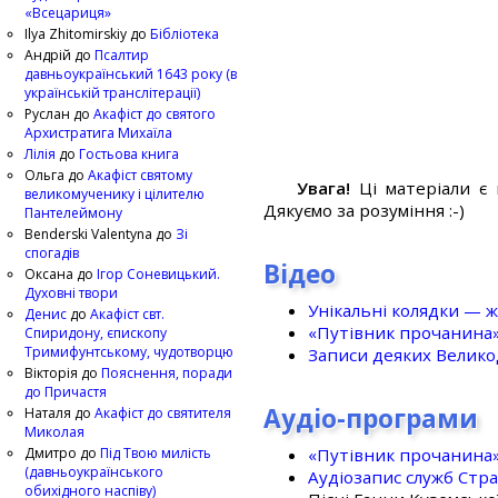
«Всецариця»
Ilya Zhitomirskiy
до
Бібліотека
Андрій
до
Псалтир
давньоукраїнський 1643 року (в
українській транслітерації)
Руслан
до
Акафіст до святого
Архистратига Михаїла
Лілія
до
Гостьова книга
Ольга
до
Акафіст святому
Увага!
Ці матеріали є 
великомученику і цілителю
Дякуємо за розуміння :-)
Пантелеймону
Benderski Valentyna
до
Зі
спогадів
Відео
Оксана
до
Ігор Соневицький.
Духовні твори
Унікальні колядки — ж
Денис
до
Акафіст свт.
«Путівник прочанина
Спиридону, єпископу
Тримифунтському, чудотворцю
Записи деяких Великод
Вікторія
до
Пояснення, поради
до Причастя
Аудіо-програми
Наталя
до
Акафіст до святителя
Миколая
«Путівник прочанина
Дмитро
до
Під Твою милість
(давньоукраїнського
Аудіозапис служб Стр
обихідного наспіву)