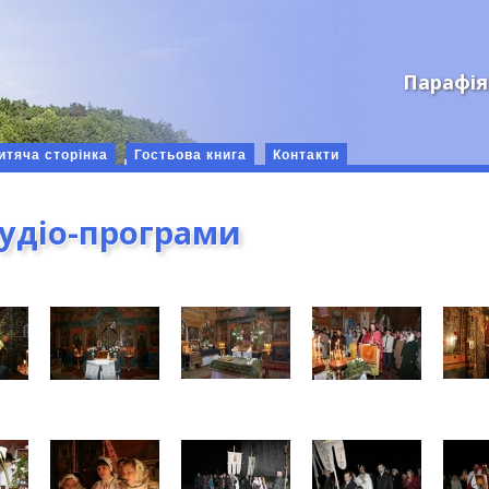
Парафія
итяча сторінка
Гостьова книга
Контакти
аудіо-програми