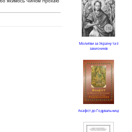
або якимось чином прохаю
Молитви за Україну та її
захисників
Акафіст до Годувальниці