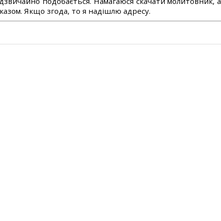
дзвичайно подобається. Намагаюся скачати молитовник, 
азом. Якщо згода, то я надішлю адресу.