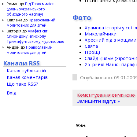
Пісні Ганни Куземсько
Роман
до
Під Твою милість
(давньоукраїнського
обихідного наспіву)
Фото
Світлана
до
Православний
молитовник для дітей
Храмова історія у світ
Вікторія
до
Акафіст свт.
Миколайчики
Спиридону, єпископу
Хресний хід з мощами 
Тримифунтському, чудотворцю
Свята
Андрій
до
Православний
Прощі
молитовник для дітей
Слайд-фільм (хіротонія 
Канали RSS
25-рiччя Нашої парафi
Канал публікацій
Канал коментарів
Опубліковано: 09.01.2009
Що таке RSS?
Вхід
Коментування вимкнено
Залишити відгук »
ІВАН