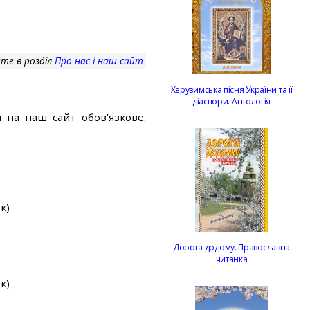
те в розділ
Про нас і наш сайт
Херувимська пісня України та її
діаспори. Антологія
 на наш сайт обов’язкове.
к)
Дорога додому. Православна
читанка
к)