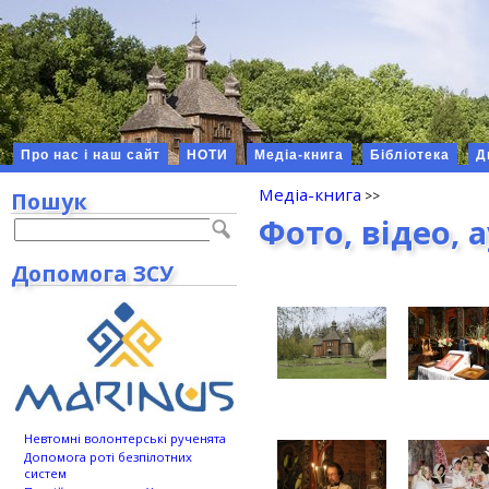
Про нас і наш сайт
НОТИ
Медіа-книга
Бібліотека
Д
Медіа-книга
Пошук
Фото, відео, 
Допомога ЗСУ
Невтомні волонтерські рученята
Допомога роті безпілотних
систем