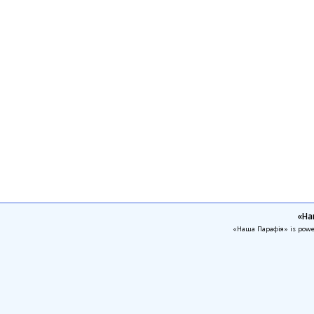
«На
«Наша Парафія» is pow