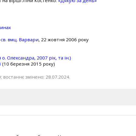
ї на вірші Ліни Костенко:
«Дякую за день»
линах
св. вмц. Варвари
, 22 жовтня 2006 року
о. Олександра, 2007 рік, та ін.)
ї
(10 березня 2015 року)
; востаннє змінено: 28.07.2024.