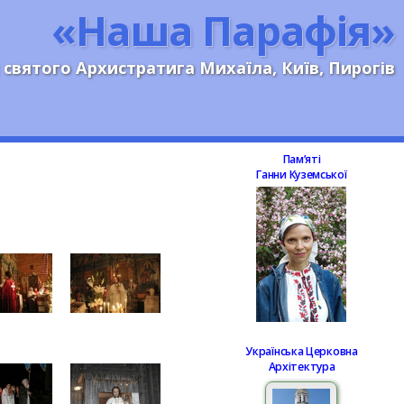
«Наша Парафія»
 святого Архистратига Михаїла, Київ, Пирогів
Памʼяті
Ганни Куземської
Українська Церковна
Архітектура