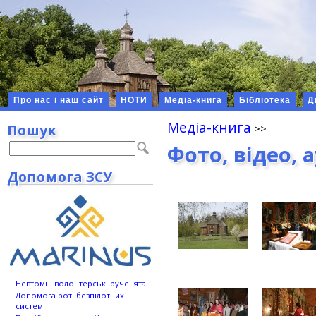
Про нас і наш сайт
НОТИ
Медіа-книга
Бібліотека
Д
Медіа-книга
Пошук
Фото, відео, 
Допомога ЗСУ
Невтомні волонтерські рученята
Допомога роті безпілотних
систем