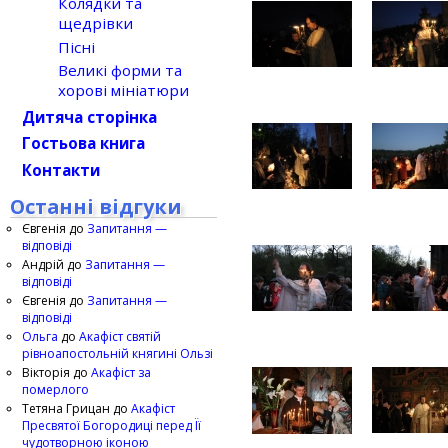
Колядки та
щедрівки
Пісні
Великі форми та
хорові мініатюри
Дитяча сторінка
Гостьова книга
Контакти
Останні відгуки
Євгенія
до
Запитання —
відповіді
Андрій
до
Запитання —
відповіді
Євгенія
до
Запитання —
відповіді
Ольга
до
Акафіст святій
рівноапостольній княгині Ользі
Вікторія
до
Акафіст за
померлого
Тетяна Грицан
до
Акафіст
Пресвятої Богородиці перед Її
чудотворною іконою