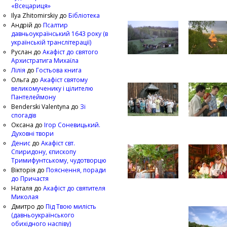
«Всецариця»
Ilya Zhitomirskiy
до
Бібліотека
Андрій
до
Псалтир
давньоукраїнський 1643 року (в
українській транслітерації)
Руслан
до
Акафіст до святого
Архистратига Михаїла
Лілія
до
Гостьова книга
Ольга
до
Акафіст святому
великомученику і цілителю
Пантелеймону
Benderski Valentyna
до
Зі
спогадів
Оксана
до
Ігор Соневицький.
Духовні твори
Денис
до
Акафіст свт.
Спиридону, єпископу
Тримифунтському, чудотворцю
Вікторія
до
Пояснення, поради
до Причастя
Наталя
до
Акафіст до святителя
Миколая
Дмитро
до
Під Твою милість
(давньоукраїнського
обихідного наспіву)