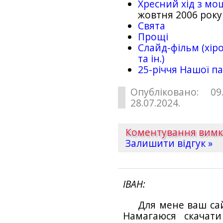
Хресний хід з мо
жовтня 2006 року
Свята
Прощі
Слайд-фільм (хіро
та ін.)
25-рiччя Нашої па
Опубліковано: 09
28.07.2024.
Коментування вим
Залишити відгук »
ІВАН
Для мене ваш са
Намагаюся скачат