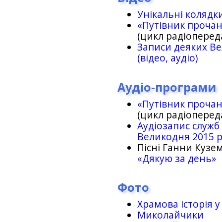
Унікальні колядк
«Путівник проча
(цикл радіоперед
Записи деяких Ве
(відео, аудіо)
Аудіо-програми
«Путівник проча
(цикл радіоперед
Аудіозапис служб
Великодня 2015 
Пісні Ганни Кузем
«Дякую за день»
Фото
Храмова історія у
Миколайчики