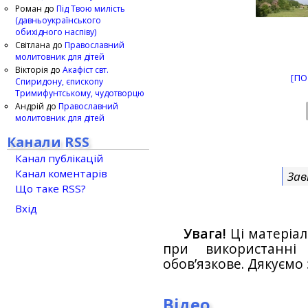
Роман
до
Під Твою милість
(давньоукраїнського
обихідного наспіву)
Світлана
до
Православний
молитовник для дітей
Вікторія
до
Акафіст свт.
[ПО
Спиридону, єпископу
Тримифунтському, чудотворцю
Андрій
до
Православний
молитовник для дітей
Канали RSS
Канал публікацій
Канал коментарів
Зав
Що таке RSS?
Вхід
Увага!
Ці матеріал
при використанн
обов’язкове. Дякуємо 
Відео