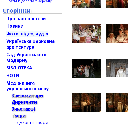
Постійна допомога Херсону
Сторінки
Про нас і наш сайт
Новини
Фото, відео, аудіо
Українська церковна
архітектура
Сад Українського
Модерну
БІБЛІОТЕКА
НОТИ
Медіа-книга
українського співу
Композитори
Диригенти
Виконавці
Твори
Духовні твори